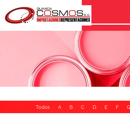
Todos
A
B
C
D
E
F