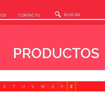
BUSCAR
ROS
CONTACTO
PRODUCTOS
S
T
U
V
W
X
Y
Z