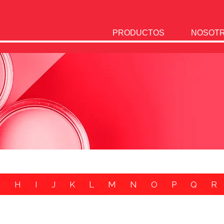
PRODUCTOS
NOSOT
G
H
I
J
K
L
M
N
O
P
Q
R