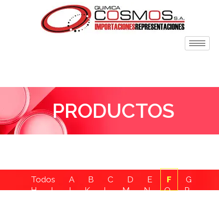
PRODUCTOS
Todos
A
B
C
D
E
F
G
H
I
J
K
L
M
N
O
P
Q
R
S
T
U
V
W
X
Y
Z