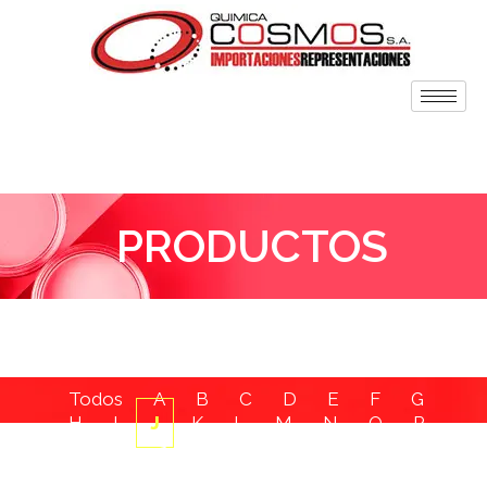
PRODUCTOS
Todos
A
B
C
D
E
F
G
H
I
J
K
L
M
N
O
P
Q
R
S
T
U
V
W
X
Y
Z