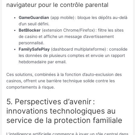
navigateur pour le contrôle parental
GameGuardian
(app mobile) : bloque les dépôts au-delà
d’un seuil défini.
BetBlocker
(extension Chrome/Firefox) : filtre les sites
de casino et affiche un message d’avertissement
personnalisé.
FamilySafePlay
(dashboard multiplateforme) : consolide
les données de plusieurs comptes et envoie un rapport
hebdomadaire par email.
Ces solutions, combinées à la fonction d’auto‑exclusion des
casinos, offrent une barrière technique solide contre les
comportements à risque.
5. Perspectives d’avenir :
innovations technologiques au
service de la protection familiale
L’intelligence artificielle commence à jouer un rôle central dans