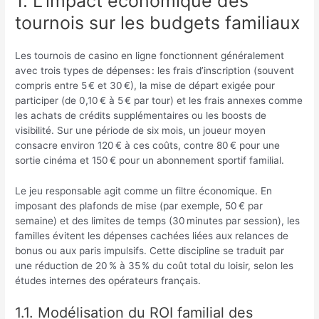
1. L’impact économique des
tournois sur les budgets familiaux
Les tournois de casino en ligne fonctionnent généralement
avec trois types de dépenses : les frais d’inscription (souvent
compris entre 5 € et 30 €), la mise de départ exigée pour
participer (de 0,10 € à 5 € par tour) et les frais annexes comme
les achats de crédits supplémentaires ou les boosts de
visibilité. Sur une période de six mois, un joueur moyen
consacre environ 120 € à ces coûts, contre 80 € pour une
sortie cinéma et 150 € pour un abonnement sportif familial.
Le jeu responsable agit comme un filtre économique. En
imposant des plafonds de mise (par exemple, 50 € par
semaine) et des limites de temps (30 minutes par session), les
familles évitent les dépenses cachées liées aux relances de
bonus ou aux paris impulsifs. Cette discipline se traduit par
une réduction de 20 % à 35 % du coût total du loisir, selon les
études internes des opérateurs français.
1.1. Modélisation du ROI familial des