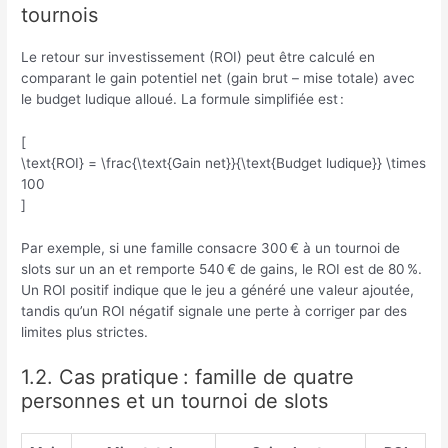
tournois
Le retour sur investissement (ROI) peut être calculé en
comparant le gain potentiel net (gain brut – mise totale) avec
le budget ludique alloué. La formule simplifiée est :
[
\text{ROI} = \frac{\text{Gain net}}{\text{Budget ludique}} \times
100
]
Par exemple, si une famille consacre 300 € à un tournoi de
slots sur un an et remporte 540 € de gains, le ROI est de 80 %.
Un ROI positif indique que le jeu a généré une valeur ajoutée,
tandis qu’un ROI négatif signale une perte à corriger par des
limites plus strictes.
1.2. Cas pratique : famille de quatre
personnes et un tournoi de slots