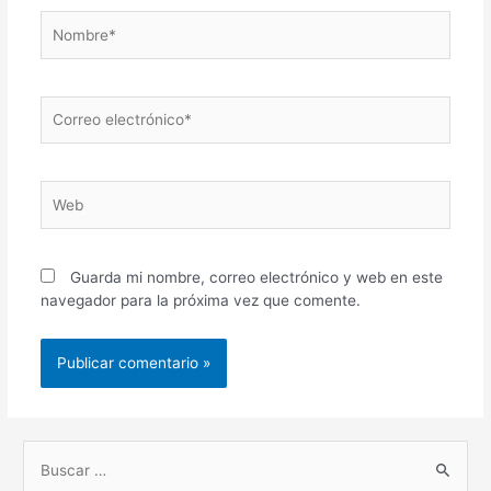
Guarda mi nombre, correo electrónico y web en este
navegador para la próxima vez que comente.