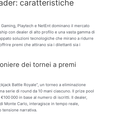
ader: caratteristiche
ion Gaming, Playtech e NetEnt dominano il mercato
rship con dealer di alto profilo e una vasta gamma di
luppato soluzioni tecnologiche che mirano a ridurre
ffrire premi che attirano sia i dilettanti sia i
ioniere dei tornei a premi
ackjack Battle Royale”, un torneo a eliminazione
una serie di round da 10 mani ciascuno. Il prize pool
100 000 in base al numero di iscritti. Il dealer,
i di Monte Carlo, interagisce in tempo reale,
tensione narrativa.