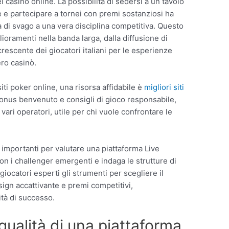
 casinò online. La possibilità di sedersi a un tavolo
le e partecipare a tornei con premi sostanziosi ha
tà di svago a una vera disciplina competitiva. Questo
oramenti nella banda larga, dalla diffusione di
rescente dei giocatori italiani per le esperienze
ero casinò.
iti poker online, una risorsa affidabile è
migliori siti
 bonus benvenuto e consigli di gioco responsabile,
ari operatori, utile per chi vuole confrontare le
iù importanti per valutare una piattaforma Live
con i challenger emergenti e indaga le strutture di
 giocatori esperti gli strumenti per scegliere il
ign accattivante e premi competitivi,
ità di successo.
qualità di una piattaforma