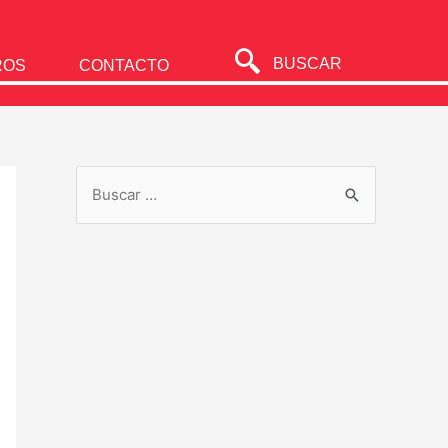
BUSCAR
ROS
CONTACTO