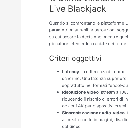
Live Blackjack
Quando si confrontano le piattaforme L
parametri misurabili e percezioni sogget
su cui basare la decisione, mentre quel
giocatore, elemento cruciale nei torne
Criteri oggettivi
Latency
: la differenza di tempo 
schermo. Una latenza superiore 
soprattutto nei formati “shoot‑ou
Risoluzione video
: stream a 108
riducendo il rischio di errori di
opzioni 4K per dispositivi premi
Sincronizzazione audio‑video
:
allineato con le immagini; disall
del gioco.