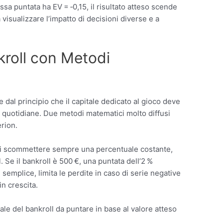
ssa puntata ha EV = ‑0,15, il risultato atteso scende
 visualizzare l’impatto di decisioni diverse e a
kroll con Metodi
 dal principio che il capitale dedicato al gioco deve
 quotidiane. Due metodi matematici molto diffusi
erion.
 di scommettere sempre una percentuale costante,
l. Se il bankroll è 500 €, una puntata dell’2 %
semplice, limita le perdite in caso di serie negative
in crescita.
male del bankroll da puntare in base al valore atteso