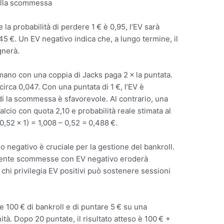
della scommessa
e la probabilità di perdere 1 € è 0,95, l’EV sarà
0,45 €. Un EV negativo indica che, a lungo termine, il
gnerà.
mano con una coppia di Jacks paga 2 × la puntata.
circa 0,047. Con una puntata di 1 €, l’EV è
ndi la scommessa è sfavorevole. Al contrario, una
lcio con quota 2,10 e probabilità reale stimata al
0,52 × 1) = 1,008 – 0,52 = 0,488 €.
o negativo è cruciale per la gestione del bankroll.
mente scommesse con EV negativo eroderà
 chi privilegia EV positivi può sostenere sessioni
e 100 € di bankroll e di puntare 5 € su una
à. Dopo 20 puntate, il risultato atteso è 100 € +