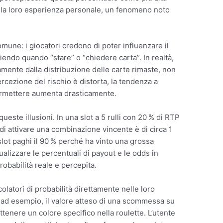
lla loro esperienza personale, un fenomeno noto
comune: i giocatori credono di poter influenzare il
iendo quando “stare” o “chiedere carta”. In realtà,
mente dalla distribuzione delle carte rimaste, non
cezione del rischio è distorta, la tendenza a
ermettere aumenta drasticamente.
este illusioni. In una slot a 5 rulli con 20 % di RTP
 di attivare una combinazione vincente è di circa 1
slot paghi il 90 % perché ha vinto una grossa
alizzare le percentuali di payout e le odds in
robabilità reale e percepita.
olatori di probabilità direttamente nelle loro
 ad esempio, il valore atteso di una scommessa su
 ottenere un colore specifico nella roulette. L’utente