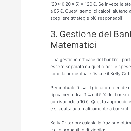
(20 × 0,20 × 5) = 120 €. Se invece la ste
a 85 €. Questi semplici calcoli aiutano a
scegliere strategie più responsabili.
3. Gestione del Ban
Matematici
Una gestione efficace del bankroll parte
essere separato da quello per le spese
sono la percentuale fissa e il Kelly Crit
Percentuale fissa: il giocatore decide
tipicamente tra l’1 % e il 5 % del bankrol
corrisponde a 10 €. Questo approccio è 
e si adatta automaticamente a bankroll 
Kelly Criterion: calcola la frazione otti
e alla probabilità di vincita: