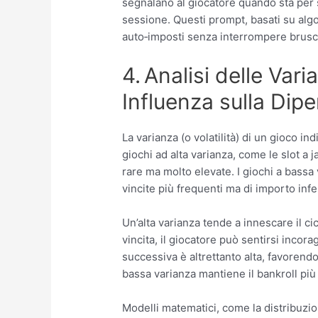
segnalano al giocatore quando sta per s
sessione. Questi prompt, basati su algor
auto‑imposti senza interrompere brusc
4. Analisi delle Vari
Influenza sulla Di
La varianza (o volatilità) di un gioco in
giochi ad alta varianza, come le slot a 
rare ma molto elevate. I giochi a bassa 
vincite più frequenti ma di importo infe
Un’alta varianza tende a innescare il ci
vincita, il giocatore può sentirsi incora
successiva è altrettanto alta, favorendo 
bassa varianza mantiene il bankroll più
Modelli matematici, come la distribuzi