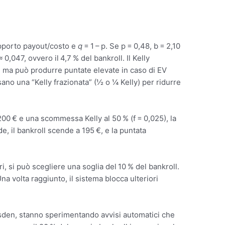
apporto payout/costo e
q
= 1 – p. Se p = 0,48, b = 2,10
≈ 0,047, ovvero il 4,7 % del bankroll. Il Kelly
, ma può produrre puntate elevate in caso di EV
sano una “Kelly frazionata” (½ o ¼ Kelly) per ridurre
00 € e una scommessa Kelly al 50 % (f = 0,025), la
, il bankroll scende a 195 €, e la puntata
ri, si può scegliere una soglia del 10 % del bankroll.
Una volta raggiunto, il sistema blocca ulteriori
issden, stanno sperimentando avvisi automatici che