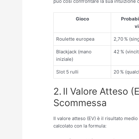
può così confrontare la sua intuizione 
Gioco
Probabil
vi
Roulette europea
2,70 % (sin
Blackjack (mano
42 % (vinci
iniziale)
Slot 5 rulli
20 % (qualc
2. Il Valore Atteso (
Scommessa
Il valore atteso (EV) è il risultato medi
calcolato con la formula: