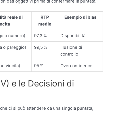
con dati oggettivi prima di confermare la puntata.
ità reale di
RTP
Esempio di bias
ncita
medio
golo numero)
97,3 %
Disponibilità
ta o pareggio)
99,5 %
Illusione di
controllo
he vincita)
95 %
Overconfidence
EV) e le Decisioni di
o che ci si può attendere da una singola puntata,