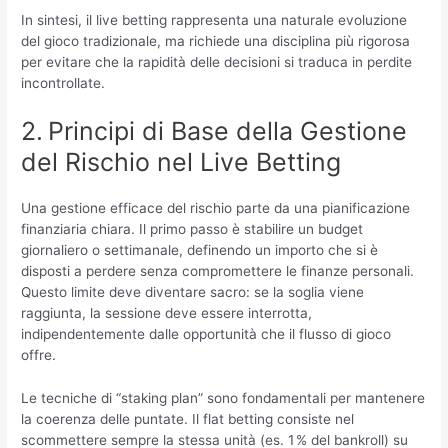
In sintesi, il live betting rappresenta una naturale evoluzione
del gioco tradizionale, ma richiede una disciplina più rigorosa
per evitare che la rapidità delle decisioni si traduca in perdite
incontrollate.
2. Principi di Base della Gestione
del Rischio nel Live Betting
Una gestione efficace del rischio parte da una pianificazione
finanziaria chiara. Il primo passo è stabilire un budget
giornaliero o settimanale, definendo un importo che si è
disposti a perdere senza compromettere le finanze personali.
Questo limite deve diventare sacro: se la soglia viene
raggiunta, la sessione deve essere interrotta,
indipendentemente dalle opportunità che il flusso di gioco
offre.
Le tecniche di “staking plan” sono fondamentali per mantenere
la coerenza delle puntate. Il flat betting consiste nel
scommettere sempre la stessa unità (es. 1 % del bankroll) su