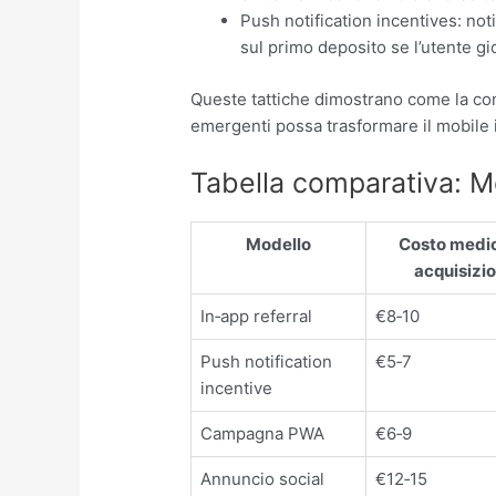
Push notification incentives: no
sul primo deposito se l’utente gi
Queste tattiche dimostrano come la co
emergenti possa trasformare il mobile i
Tabella comparativa: Mo
Modello
Costo medio
acquisizi
In‑app referral
€8‑10
Push notification
€5‑7
incentive
Campagna PWA
€6‑9
Annuncio social
€12‑15