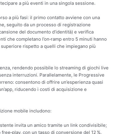
rtecipare a più eventi in una singola sessione.
so a più fasi: il primo contatto avviene con una
e, seguito da un processo di registrazione
ansione del documento d’identità) e verifica
tenti che completano l’on‑ramp entro 5 minuti hanno
 superiore rispetto a quelli che impiegano più
tenza, rendendo possibile lo streaming di giochi live
senza interruzioni. Parallelamente, le Progressive
reno: consentono di offrire un’esperienza quasi
un’app, riducendo i costi di acquisizione e
izione mobile includono:
stente invita un amico tramite un link condivisibile;
 free‑play, con un tasso di conversione del 12 %.