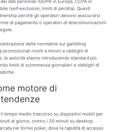
 dei dati personali (GDPR in Europa, CCPA in
ile (self‑exclusion, limiti di perdita). Questi
artnership perché gli operatori devono assicurarsi
aforme di pagamento o operatori di telecomunicazioni
regole.
celerazione delle normative sul gambling
 promozionali rivolti a minori e obblighi di
re, le autorità stanno introducendo standard più
ndo limiti di scommessa giornalieri e obblighi di
matiche.
ome motore di
e tendenze
il tempo medio trascorso su dispositivi mobili per
minuti al giorno, contro i 30 minuti su desktop.
cata nei tornei poker, dove la rapidità di accesso