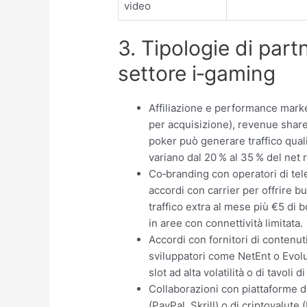
video
3. Tipologie di part
settore i‑gaming
Affiliazione e performance marke
per acquisizione), revenue share o
poker può generare traffico qual
variano dal 20 % al 35 % del net
Co‑branding con operatori di tel
accordi con carrier per offrire bu
traffico extra al mese più €5 di 
in aree con connettività limitata.
Accordi con fornitori di contenu
sviluppatori come NetEnt o Evolu
slot ad alta volatilità o di tavoli
Collaborazioni con piattaforme di
(PayPal, Skrill) o di criptovalute 