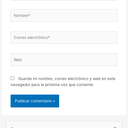
Guarda mi nombre, correo electrónico y web en este
navegador para la próxima vez que comente.