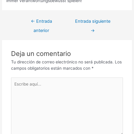
immer verantwortungsbewusst spielen!
←
Entrada
Entrada siguiente
anterior
→
Deja un comentario
Tu dirección de correo electrónico no será publicada.
Los
campos obligatorios están marcados con
*