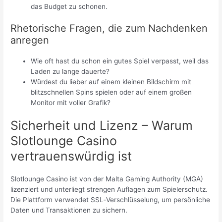
das Budget zu schonen.
Rhetorische Fragen, die zum Nachdenken
anregen
Wie oft hast du schon ein gutes Spiel verpasst, weil das
Laden zu lange dauerte?
Würdest du lieber auf einem kleinen Bildschirm mit
blitzschnellen Spins spielen oder auf einem großen
Monitor mit voller Grafik?
Sicherheit und Lizenz – Warum
Slotlounge Casino
vertrauenswürdig ist
Slotlounge Casino ist von der Malta Gaming Authority (MGA)
lizenziert und unterliegt strengen Auflagen zum Spielerschutz.
Die Plattform verwendet SSL‑Verschlüsselung, um persönliche
Daten und Transaktionen zu sichern.