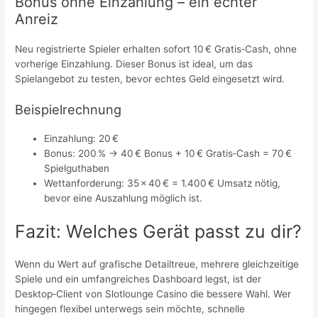
Bonus ohne Einzahlung – ein echter
Anreiz
Neu registrierte Spieler erhalten sofort 10 € Gratis‑Cash, ohne
vorherige Einzahlung. Dieser Bonus ist ideal, um das
Spielangebot zu testen, bevor echtes Geld eingesetzt wird.
Beispielrechnung
Einzahlung: 20 €
Bonus: 200 % → 40 € Bonus + 10 € Gratis‑Cash = 70 €
Spielguthaben
Wettanforderung: 35 × 40 € = 1.400 € Umsatz nötig,
bevor eine Auszahlung möglich ist.
Fazit: Welches Gerät passt zu dir?
Wenn du Wert auf grafische Detailtreue, mehrere gleichzeitige
Spiele und ein umfangreiches Dashboard legst, ist der
Desktop‑Client von Slotlounge Casino die bessere Wahl. Wer
hingegen flexibel unterwegs sein möchte, schnelle