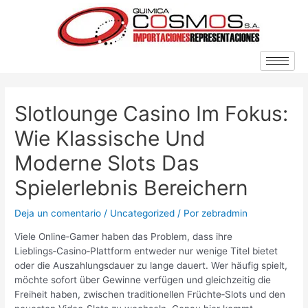
Slotlounge Casino Im Fokus:
Wie Klassische Und
Moderne Slots Das
Spielerlebnis Bereichern
Deja un comentario
/
Uncategorized
/ Por
zebradmin
Viele Online‑Gamer haben das Problem, dass ihre
Lieblings‑Casino‑Plattform entweder nur wenige Titel bietet
oder die Auszahlungsdauer zu lange dauert. Wer häufig spielt,
möchte sofort über Gewinne verfügen und gleichzeitig die
Freiheit haben, zwischen traditionellen Früchte‑Slots und den