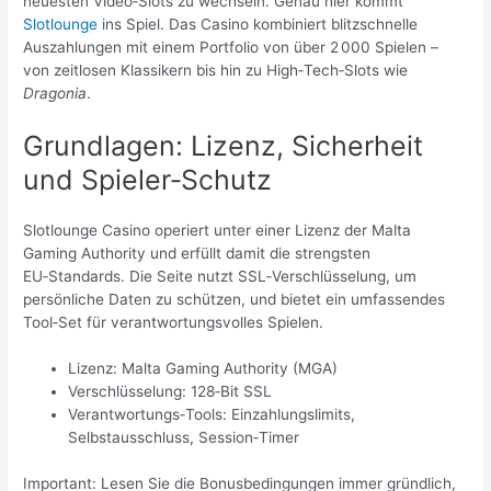
neuesten Video‑Slots zu wechseln. Genau hier kommt
Slotlounge
ins Spiel. Das Casino kombiniert blitzschnelle
Auszahlungen mit einem Portfolio von über 2 000 Spielen –
von zeitlosen Klassikern bis hin zu High‑Tech‑Slots wie
Dragonia
.
Grundlagen: Lizenz, Sicherheit
und Spieler‑Schutz
Slotlounge Casino operiert unter einer Lizenz der Malta
Gaming Authority und erfüllt damit die strengsten
EU‑Standards. Die Seite nutzt SSL‑Verschlüsselung, um
persönliche Daten zu schützen, und bietet ein umfassendes
Tool‑Set für verantwortungsvolles Spielen.
Lizenz: Malta Gaming Authority (MGA)
Verschlüsselung: 128‑Bit SSL
Verantwortungs‑Tools: Einzahlungslimits,
Selbstausschluss, Session‑Timer
Important: Lesen Sie die Bonusbedingungen immer gründlich,