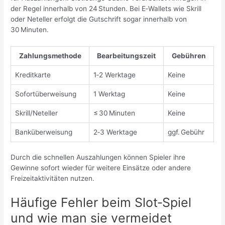
der Regel innerhalb von 24 Stunden. Bei E‑Wallets wie Skrill
oder Neteller erfolgt die Gutschrift sogar innerhalb von
30 Minuten.
Zahlungsmethode
Bearbeitungszeit
Gebühren
Kreditkarte
1‑2 Werktage
Keine
Sofortüberweisung
1 Werktag
Keine
Skrill/Neteller
≤ 30 Minuten
Keine
Banküberweisung
2‑3 Werktage
ggf. Gebühr
Durch die schnellen Auszahlungen können Spieler ihre
Gewinne sofort wieder für weitere Einsätze oder andere
Freizeitaktivitäten nutzen.
Häufige Fehler beim Slot‑Spiel
und wie man sie vermeidet