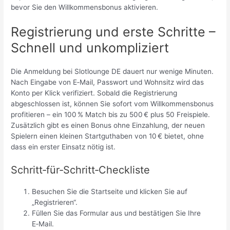
bevor Sie den Willkommensbonus aktivieren.
Registrierung und erste Schritte –
Schnell und unkompliziert
Die Anmeldung bei Slotlounge DE dauert nur wenige Minuten.
Nach Eingabe von E‑Mail, Passwort und Wohnsitz wird das
Konto per Klick verifiziert. Sobald die Registrierung
abgeschlossen ist, können Sie sofort vom Willkommensbonus
profitieren – ein 100 % Match bis zu 500 € plus 50 Freispiele.
Zusätzlich gibt es einen Bonus ohne Einzahlung, der neuen
Spielern einen kleinen Startguthaben von 10 € bietet, ohne
dass ein erster Einsatz nötig ist.
Schritt‑für‑Schritt‑Checkliste
Besuchen Sie die Startseite und klicken Sie auf
„Registrieren“.
Füllen Sie das Formular aus und bestätigen Sie Ihre
E‑Mail.