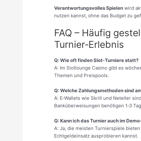
Verantwortungsvolles Spielen
wird akt
nutzen kannst, ohne das Budget zu ge
FAQ – Häufig geste
Turnier‑Erlebnis
Q: Wie oft finden Slot‑Turniere statt?
A: Im Slotlounge Casino gibt es wöchen
Themen und Preispools.
Q: Welche Zahlungsmethoden sind am
A: E‑Wallets wie Skrill und Neteller si
Banküberweisungen benötigen 1‑3 Tag
Q: Kann ich das Turnier auch im Dem
A: Ja, die meisten Turnierspiele biete
Echtgeldeinsatz ausprobieren kannst.