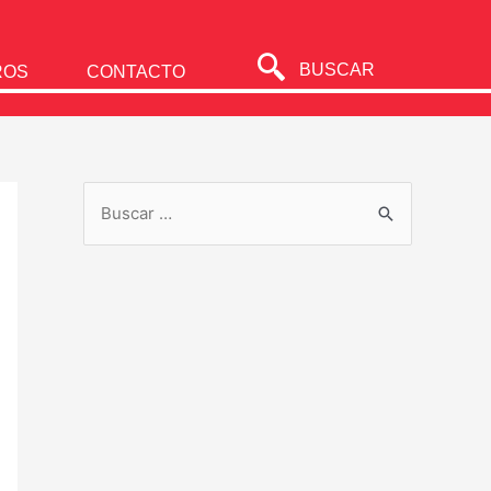
BUSCAR
ROS
CONTACTO