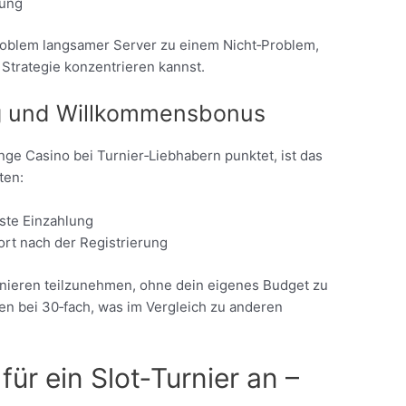
kung
roblem langsamer Server zu einem Nicht‑Problem,
 Strategie konzentrieren kannst.
g und Willkommensbonus
nge Casino bei Turnier‑Liebhabern punktet, ist das
ten:
rste Einzahlung
ort nach der Registrierung
urnieren teilzunehmen, ohne dein eigenes Budget zu
n bei 30‑fach, was im Vergleich zu anderen
ür ein Slot‑Turnier an –