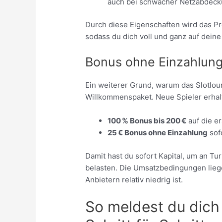
auch bei schwacher Netzabdec
Durch diese Eigenschaften wird das P
sodass du dich voll und ganz auf deine
Bonus ohne Einzahlun
Ein weiterer Grund, warum das Slotlou
Willkommenspaket. Neue Spieler erhal
100 % Bonus bis 200 €
auf die e
25 € Bonus ohne Einzahlung
sof
Damit hast du sofort Kapital, um an T
belasten. Die Umsatzbedingungen liege
Anbietern relativ niedrig ist.
So meldest du dich f