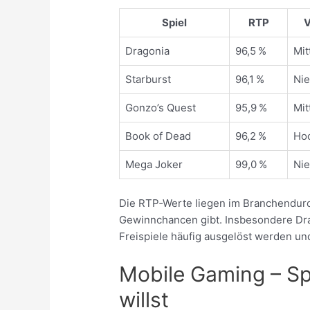
Spiel
RTP
V
Dragonia
96,5 %
Mit
Starburst
96,1 %
Nie
Gonzo’s Quest
95,9 %
Mit
Book of Dead
96,2 %
Ho
Mega Joker
99,0 %
Nie
Die RTP‑Werte liegen im Branchendurch
Gewinnchancen gibt. Insbesondere Drago
Freispiele häufig ausgelöst werden un
Mobile Gaming – Sp
willst