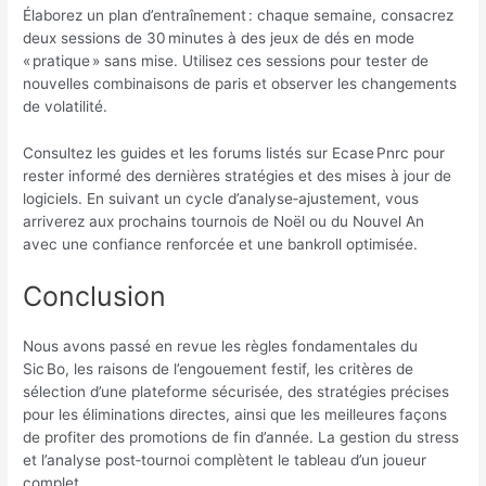
Élaborez un plan d’entraînement : chaque semaine, consacrez
deux sessions de 30 minutes à des jeux de dés en mode
« pratique » sans mise. Utilisez ces sessions pour tester de
nouvelles combinaisons de paris et observer les changements
de volatilité.
Consultez les guides et les forums listés sur Ecase Pnrc pour
rester informé des dernières stratégies et des mises à jour de
logiciels. En suivant un cycle d’analyse‑ajustement, vous
arriverez aux prochains tournois de Noël ou du Nouvel An
avec une confiance renforcée et une bankroll optimisée.
Conclusion
Nous avons passé en revue les règles fondamentales du
Sic Bo, les raisons de l’engouement festif, les critères de
sélection d’une plateforme sécurisée, des stratégies précises
pour les éliminations directes, ainsi que les meilleures façons
de profiter des promotions de fin d’année. La gestion du stress
et l’analyse post‑tournoi complètent le tableau d’un joueur
complet.