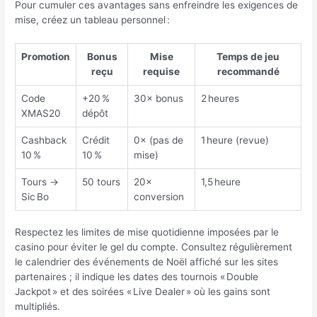
Pour cumuler ces avantages sans enfreindre les exigences de
mise, créez un tableau personnel :
Promotion
Bonus
Mise
Temps de jeu
reçu
requise
recommandé
Code
+20 %
30× bonus
2 heures
XMAS20
dépôt
Cashback
Crédit
0× (pas de
1 heure (revue)
10 %
10 %
mise)
Tours →
50 tours
20×
1,5 heure
Sic Bo
conversion
Respectez les limites de mise quotidienne imposées par le
casino pour éviter le gel du compte. Consultez régulièrement
le calendrier des événements de Noël affiché sur les sites
partenaires ; il indique les dates des tournois « Double
Jackpot » et des soirées « Live Dealer » où les gains sont
multipliés.