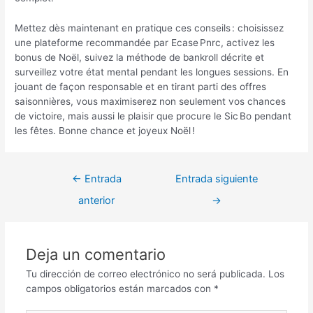
Mettez dès maintenant en pratique ces conseils : choisissez
une plateforme recommandée par Ecase Pnrc, activez les
bonus de Noël, suivez la méthode de bankroll décrite et
surveillez votre état mental pendant les longues sessions. En
jouant de façon responsable et en tirant parti des offres
saisonnières, vous maximiserez non seulement vos chances
de victoire, mais aussi le plaisir que procure le Sic Bo pendant
les fêtes. Bonne chance et joyeux Noël !
←
Entrada
Entrada siguiente
anterior
→
Deja un comentario
Tu dirección de correo electrónico no será publicada.
Los
campos obligatorios están marcados con
*