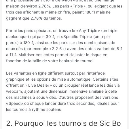
une probabilité de victoire d’environ 48 %, avec une marge
maison d’environ 2,78 %. Les paris « Triple », qui exigent que les
trois dés affichent le même chiffre, paient 180 :1 mais ne
gagnent que 2,78 % du temps.
Parmi les paris spéciaux, on trouve le « Any Triple » (un triple
quelconque) qui paie 30 :1, le « Specific Triple » (un triple
précis) à 180 :1, ainsi que les paris sur des combinaisons de
deux dés (par exemple « 2‑2‑6 ») avec des cotes variant de 8 :1
à 11 :1. Maîtriser ces cotes permet d’ajuster le risque en
fonction de la taille de votre bankroll de tournoi.
Les variantes en ligne diffèrent surtout par l’interface
graphique et les options de mise automatique. Certains sites
offrent un « Live Dealer » où un croupier réel lance les dés via
webcam, ajoutant une dimension immersive similaire à celle
des machines à sous vidéo. D’autres proposent des versions
« Speed » où chaque lancer dure trois secondes, idéales pour
les tournois à rythme soutenu.
2. Pourquoi les tournois de Sic Bo