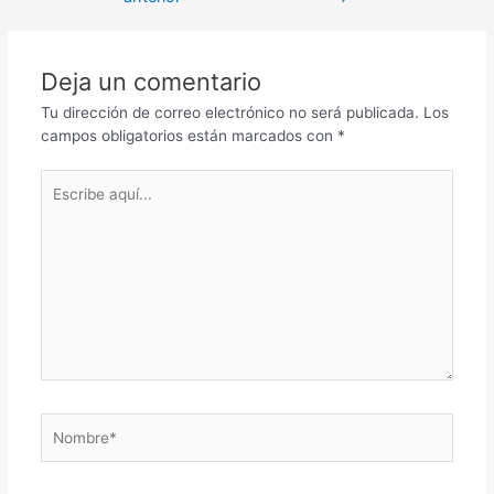
Deja un comentario
Tu dirección de correo electrónico no será publicada.
Los
campos obligatorios están marcados con
*