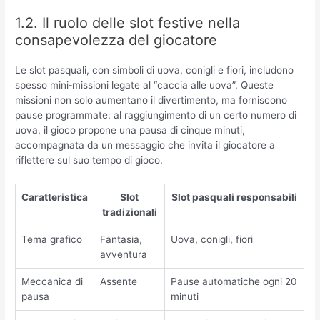
1.2. Il ruolo delle slot festive nella
consapevolezza del giocatore
Le slot pasquali, con simboli di uova, conigli e fiori, includono
spesso mini‑missioni legate al “caccia alle uova”. Queste
missioni non solo aumentano il divertimento, ma forniscono
pause programmate: al raggiungimento di un certo numero di
uova, il gioco propone una pausa di cinque minuti,
accompagnata da un messaggio che invita il giocatore a
riflettere sul suo tempo di gioco.
Caratteristica
Slot
Slot pasquali responsabili
tradizionali
Tema grafico
Fantasia,
Uova, conigli, fiori
avventura
Meccanica di
Assente
Pause automatiche ogni 20
pausa
minuti