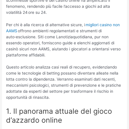
scommesse sportive e dei casino online ha amplificato il
fenomeno, rendendo più facile l’accesso a giochi ad alta
volatilità 24 ore su 24.
Per chi è alla ricerca di alternative sicure, i
migliori casino non
AAMS
offrono ambienti regolamentati e strumenti di
auto‑esclusione. Siti come Lanotiziaquotidiana, pur non
essendo operatori, forniscono guide e elenchi aggiornati di
casinò sicuri non AAMS, aiutando i giocatori a orientarsi verso
piattaforme affidabili.
Questo articolo analizza casi reali di recupero, evidenziando
come le tecnologie di betting possano diventare alleate nella
lotta contro la dipendenza. Verranno esaminati dati recenti,
meccanismi psicologici, strumenti di prevenzione e le pratiche
adottate da esperti del settore per trasformare il rischio in
opportunità di rinascita.
1. Il panorama attuale del gioco
d’azzardo online