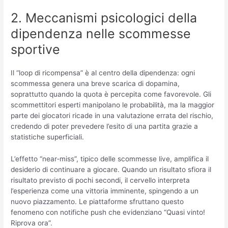
2. Meccanismi psicologici della
dipendenza nelle scommesse
sportive
Il “loop di ricompensa” è al centro della dipendenza: ogni
scommessa genera una breve scarica di dopamina,
soprattutto quando la quota è percepita come favorevole. Gli
scommettitori esperti manipolano le probabilità, ma la maggior
parte dei giocatori ricade in una valutazione errata del rischio,
credendo di poter prevedere l’esito di una partita grazie a
statistiche superficiali.
L’effetto “near‑miss”, tipico delle scommesse live, amplifica il
desiderio di continuare a giocare. Quando un risultato sfiora il
risultato previsto di pochi secondi, il cervello interpreta
l’esperienza come una vittoria imminente, spingendo a un
nuovo piazzamento. Le piattaforme sfruttano questo
fenomeno con notifiche push che evidenziano “Quasi vinto!
Riprova ora”.