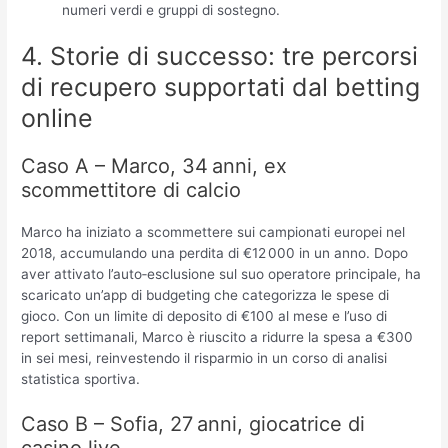
numeri verdi e gruppi di sostegno.
4. Storie di successo: tre percorsi
di recupero supportati dal betting
online
Caso A – Marco, 34 anni, ex
scommettitore di calcio
Marco ha iniziato a scommettere sui campionati europei nel
2018, accumulando una perdita di €12 000 in un anno. Dopo
aver attivato l’auto‑esclusione sul suo operatore principale, ha
scaricato un’app di budgeting che categorizza le spese di
gioco. Con un limite di deposito di €100 al mese e l’uso di
report settimanali, Marco è riuscito a ridurre la spesa a €300
in sei mesi, reinvestendo il risparmio in un corso di analisi
statistica sportiva.
Caso B – Sofia, 27 anni, giocatrice di