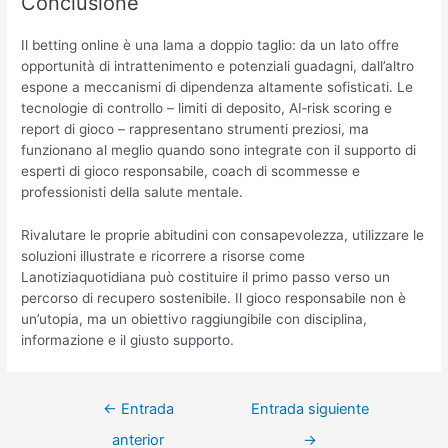
Conclusione
Il betting online è una lama a doppio taglio: da un lato offre
opportunità di intrattenimento e potenziali guadagni, dall’altro
espone a meccanismi di dipendenza altamente sofisticati. Le
tecnologie di controllo – limiti di deposito, AI‑risk scoring e
report di gioco – rappresentano strumenti preziosi, ma
funzionano al meglio quando sono integrate con il supporto di
esperti di gioco responsabile, coach di scommesse e
professionisti della salute mentale.
Rivalutare le proprie abitudini con consapevolezza, utilizzare le
soluzioni illustrate e ricorrere a risorse come
Lanotiziaquotidiana può costituire il primo passo verso un
percorso di recupero sostenibile. Il gioco responsabile non è
un’utopia, ma un obiettivo raggiungibile con disciplina,
informazione e il giusto supporto.
←
Entrada
Entrada siguiente
anterior
→