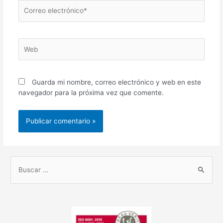
Guarda mi nombre, correo electrónico y web en este
navegador para la próxima vez que comente.