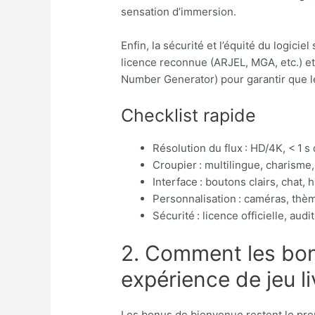
sensation d’immersion.
Enfin, la sécurité et l’équité du logici
licence reconnue (ARJEL, MGA, etc.) e
Number Generator) pour garantir que le
Checklist rapide
Résolution du flux : HD/4K, < 1 s
Croupier : multilingue, charisme
Interface : boutons clairs, chat,
Personnalisation : caméras, thèm
Sécurité : licence officielle, aud
2. Comment les bon
expérience de jeu li
Les bonus de bienvenue restent le premie