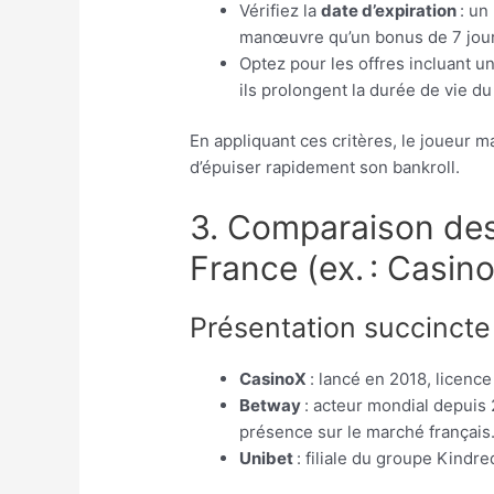
Vérifiez la
date d’expiration
: un
manœuvre qu’un bonus de 7 jour
Optez pour les offres incluant u
ils prolongent la durée de vie du 
En appliquant ces critères, le joueur 
d’épuiser rapidement son bankroll.
3. Comparaison des
France (ex. : Casin
Présentation succincte
CasinoX
: lancé en 2018, licence
Betway
: acteur mondial depuis 
présence sur le marché français
Unibet
: filiale du groupe Kindre