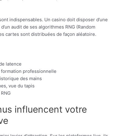
el sont indispensables. Un casino doit disposer d’une
t d’un audit de ses algorithmes RNG (Random
s cartes sont distribuées de façon aléatoire.
 de latence
, formation professionnelle
 historique des mains
es, vue du tapis
it RNG
us influencent votre
ve
r levier d’attraction. Sur les plateformes live, ils