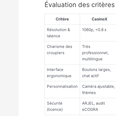
Évaluation des critères
Critère
CasinoX
Résolution &
1080p, <0.8 s
latence
Charisme des
Très
croupiers
professionnel,
multilingue
Interface
Boutons larges,
ergonomique
chat actif
Personnalisation
Caméra ajustable,
thèmes
Sécurité
ARJEL, audit
(licence)
eCOGRA