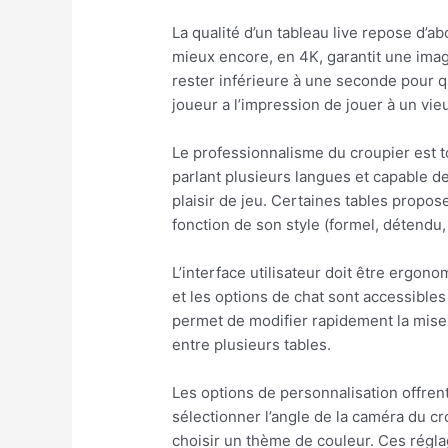
La qualité d’un tableau live repose d’a
mieux encore, en 4K, garantit une image
rester inférieure à une seconde pour q
joueur a l’impression de jouer à un vi
Le professionnalisme du croupier est to
parlant plusieurs langues et capable 
plaisir de jeu. Certaines tables propos
fonction de son style (formel, détendu,
L’interface utilisateur doit être ergon
et les options de chat sont accessibles
permet de modifier rapidement la mise,
entre plusieurs tables.
Les options de personnalisation offrent 
sélectionner l’angle de la caméra du cro
choisir un thème de couleur. Ces régla