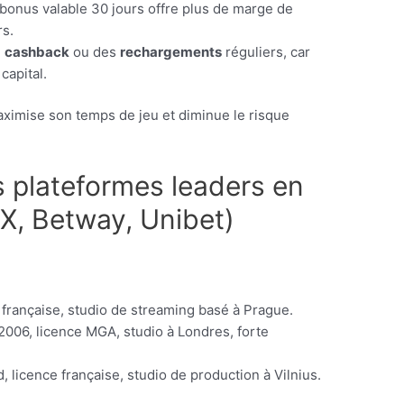
 bonus valable 30 jours offre plus de marge de
s.
n
cashback
ou des
rechargements
réguliers, car
capital.
maximise son temps de jeu et diminue le risque
 plateformes leaders en
oX, Betway, Unibet)
 française, studio de streaming basé à Prague.
2006, licence MGA, studio à Londres, forte
.
d, licence française, studio de production à Vilnius.