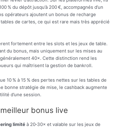
100 % du dépôt jusqu’à 200 €, accompagnés d’un
ns opérateurs ajoutent un bonus de recharge
tables de cartes, ce qui est rare mais très apprécié
rent fortement entre les slots et les jeux de table.
ant du bonus, mais uniquement sur les mises au
t généralement 40×. Cette distinction rend les
oueurs qui maîtrisent la gestion de bankroll.
itue 10 % à 15 % des pertes nettes sur les tables de
ne bonne stratégie de mise, le cashback augmente
tilité d’une session.
 meilleur bonus live
ring limité
à 20‑30× et valable sur les jeux de