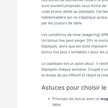
sont souvent proposés sous forme de 
code promo dédié au blackjack. Certai
hebdomadaire qui ne s’applique qu’aux 
par les joueurs de table.
Les conditions de mise (wagering) diffè
Un bonus live peut exiger 30× le mont
blackjack, alors que les slots imposen
bonus live plus « rentables » pour les j
Le cashback est un autre atout : il rest
blackjack chaque semaine. Couplé à u
le temps de jeu effectif et réduit la vola
Astuces pour choisir le
Priorisez les bonus avec un
wage
table.