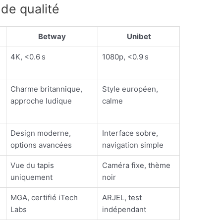
 de qualité
Betway
Unibet
4K, <0.6 s
1080p, <0.9 s
Charme britannique,
Style européen,
approche ludique
calme
Design moderne,
Interface sobre,
options avancées
navigation simple
Vue du tapis
Caméra fixe, thème
uniquement
noir
MGA, certifié iTech
ARJEL, test
Labs
indépendant