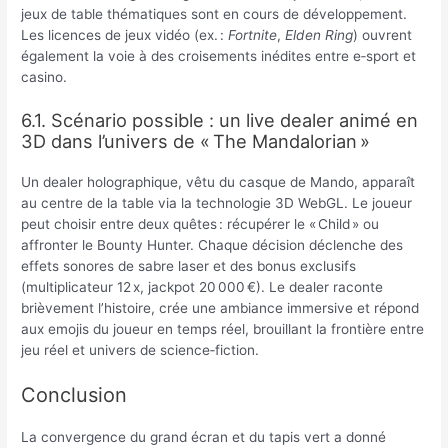
jeux de table thématiques sont en cours de développement.
Les licences de jeux vidéo (ex. :
Fortnite
,
Elden Ring
) ouvrent
également la voie à des croisements inédites entre e‑sport et
casino.
6.1. Scénario possible : un live dealer animé en
3D dans l’univers de « The Mandalorian »
Un dealer holographique, vêtu du casque de Mando, apparaît
au centre de la table via la technologie 3D WebGL. Le joueur
peut choisir entre deux quêtes : récupérer le « Child » ou
affronter le Bounty Hunter. Chaque décision déclenche des
effets sonores de sabre laser et des bonus exclusifs
(multiplicateur 12 x, jackpot 20 000 €). Le dealer raconte
brièvement l’histoire, crée une ambiance immersive et répond
aux emojis du joueur en temps réel, brouillant la frontière entre
jeu réel et univers de science‑fiction.
Conclusion
La convergence du grand écran et du tapis vert a donné