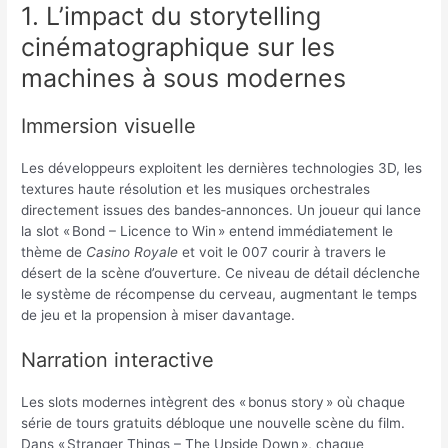
1. L’impact du storytelling
cinématographique sur les
machines à sous modernes
Immersion visuelle
Les développeurs exploitent les dernières technologies 3D, les
textures haute résolution et les musiques orchestrales
directement issues des bandes‑annonces. Un joueur qui lance
la slot « Bond – Licence to Win » entend immédiatement le
thème de
Casino Royale
et voit le 007 courir à travers le
désert de la scène d’ouverture. Ce niveau de détail déclenche
le système de récompense du cerveau, augmentant le temps
de jeu et la propension à miser davantage.
Narration interactive
Les slots modernes intègrent des « bonus story » où chaque
série de tours gratuits débloque une nouvelle scène du film.
Dans « Stranger Things – The Upside Down », chaque