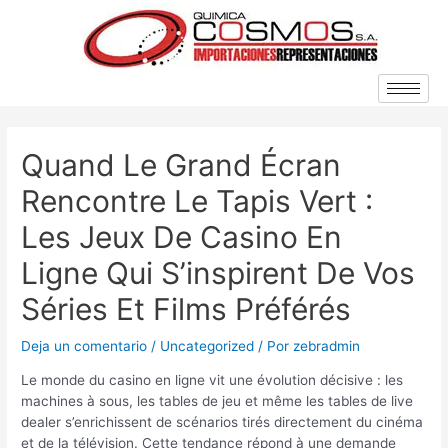
Quand Le Grand Écran
Rencontre Le Tapis Vert :
Les Jeux De Casino En
Ligne Qui S’inspirent De Vos
Séries Et Films Préférés
Deja un comentario
/
Uncategorized
/ Por
zebradmin
Le monde du casino en ligne vit une évolution décisive : les
machines à sous, les tables de jeu et même les tables de live
dealer s’enrichissent de scénarios tirés directement du cinéma
et de la télévision. Cette tendance répond à une demande