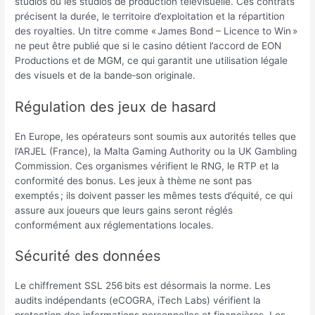
studios ou les studios de production télévisuelle. Ces contrats
précisent la durée, le territoire d’exploitation et la répartition
des royalties. Un titre comme « James Bond – Licence to Win »
ne peut être publié que si le casino détient l’accord de EON
Productions et de MGM, ce qui garantit une utilisation légale
des visuels et de la bande‑son originale.
Régulation des jeux de hasard
En Europe, les opérateurs sont soumis aux autorités telles que
l’ARJEL (France), la Malta Gaming Authority ou la UK Gambling
Commission. Ces organismes vérifient le RNG, le RTP et la
conformité des bonus. Les jeux à thème ne sont pas
exemptés ; ils doivent passer les mêmes tests d’équité, ce qui
assure aux joueurs que leurs gains seront réglés
conformément aux réglementations locales.
Sécurité des données
Le chiffrement SSL 256 bits est désormais la norme. Les
audits indépendants (eCOGRA, iTech Labs) vérifient la