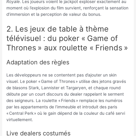
Royale
. Les joueurs voient le jackpot exploser exactement au
moment où l’explosion du film survient, renforçant la sensation
d’immersion et la perception de valeur du bonus.
2. Les jeux de table à thème
télévisuel : du poker « Game of
Thrones » aux roulette « Friends »
Adaptation des règles
Les développeurs ne se contentent pas d’ajouter un skin
visuel. Le poker « Game of Thrones » utilise des jetons gravés
de blasons Stark, Lannister et Targaryen, et chaque round
débute par un court discours du dealer rappelant le serment
des seigneurs. La roulette « Friends » remplace les numéros
par les appartements de l’immeuble et introduit des paris
« Central Perk » où le gain dépend de la couleur du café servi
virtuellement.
Live dealers costumés