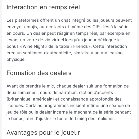
Interaction en temps réel
Les plateformes offrent un chat intégré où les joueurs peuvent
envoyer emojis, autocollants et même des GIFs liés à la série
en cours. Un dealer peut réagir en temps réel, par exemple en
levant un verre de vin virtuel lorsqu’un joueur débloque le
bonus « Wine Night » de la table « Friends ». Cette interaction
crée un sentiment d’authenticité, similaire à un vrai casino
physique.
Formation des dealers
Avant de prendre le mic, chaque dealer suit une formation de
deux semaines : cours de narration, diction d’accents
(britannique, américain) et connaissance approfondie des
licences. Certains programmes incluent même une séance de
jeu de rôle où le dealer incarne le méchant de la série pendant
le bonus, afin d’ajuster le ton et le timing des répliques.
Avantages pour le joueur