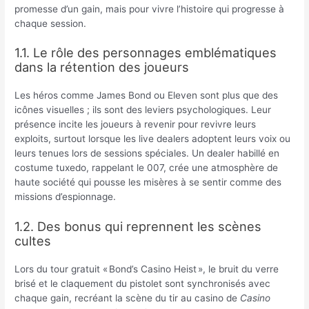
promesse d’un gain, mais pour vivre l’histoire qui progresse à
chaque session.
1.1. Le rôle des personnages emblématiques
dans la rétention des joueurs
Les héros comme James Bond ou Eleven sont plus que des
icônes visuelles ; ils sont des leviers psychologiques. Leur
présence incite les joueurs à revenir pour revivre leurs
exploits, surtout lorsque les live dealers adoptent leurs voix ou
leurs tenues lors de sessions spéciales. Un dealer habillé en
costume tuxedo, rappelant le 007, crée une atmosphère de
haute société qui pousse les misères à se sentir comme des
missions d’espionnage.
1.2. Des bonus qui reprennent les scènes
cultes
Lors du tour gratuit « Bond’s Casino Heist », le bruit du verre
brisé et le claquement du pistolet sont synchronisés avec
chaque gain, recréant la scène du tir au casino de
Casino