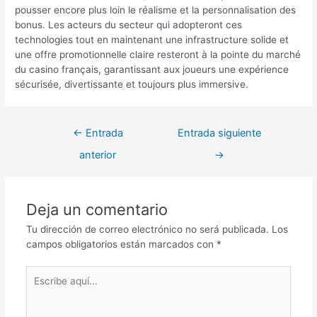
pousser encore plus loin le réalisme et la personnalisation des
bonus. Les acteurs du secteur qui adopteront ces
technologies tout en maintenant une infrastructure solide et
une offre promotionnelle claire resteront à la pointe du marché
du casino français, garantissant aux joueurs une expérience
sécurisée, divertissante et toujours plus immersive.
←
Entrada
Entrada siguiente
anterior
→
Deja un comentario
Tu dirección de correo electrónico no será publicada.
Los
campos obligatorios están marcados con
*