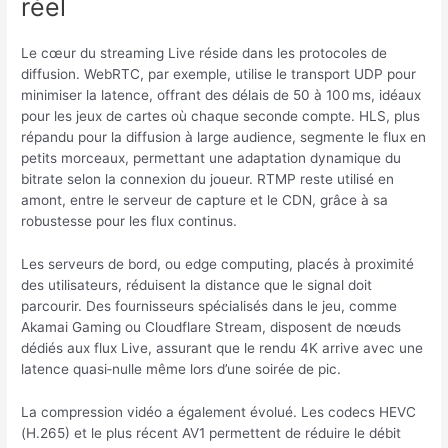
réel
Le cœur du streaming Live réside dans les protocoles de
diffusion. WebRTC, par exemple, utilise le transport UDP pour
minimiser la latence, offrant des délais de 50 à 100 ms, idéaux
pour les jeux de cartes où chaque seconde compte. HLS, plus
répandu pour la diffusion à large audience, segmente le flux en
petits morceaux, permettant une adaptation dynamique du
bitrate selon la connexion du joueur. RTMP reste utilisé en
amont, entre le serveur de capture et le CDN, grâce à sa
robustesse pour les flux continus.
Les serveurs de bord, ou edge computing, placés à proximité
des utilisateurs, réduisent la distance que le signal doit
parcourir. Des fournisseurs spécialisés dans le jeu, comme
Akamai Gaming ou Cloudflare Stream, disposent de nœuds
dédiés aux flux Live, assurant que le rendu 4K arrive avec une
latence quasi‑nulle même lors d’une soirée de pic.
La compression vidéo a également évolué. Les codecs HEVC
(H.265) et le plus récent AV1 permettent de réduire le débit