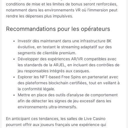
conditions de mise et les limites de bonus seront renforcées,
notamment dans les environnements VR où l’immersion peut
rendre les dépenses plus impulsives.
Recommandations pour les opérateurs
Investir dès maintenant dans une infrastructure 8K
évolutive, en testant le streaming adaptatif sur des
segments de clientèle premium.
Développer des expériences AR/VR compatibles avec
les standards de la ARJEL, en incluant des contrôles de
jeu responsables intégrés aux casques.
Explorer les NFT‑based Free Spins en partenariat avec
des plateformes blockchain certifiées, tout en veillant à
la conformité légale.
Mettre en place des outils d’analyse de comportement
afin de détecter les signes de jeu excessif dans les
environnements ultra‑immersifs.
En anticipant ces tendances, les salles de Live Casino
pourront offrir aux joueurs français une expérience qui