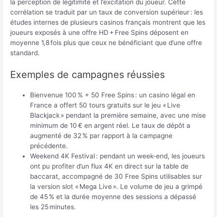
la perception de légitimité et l’excitation du joueur. Cette
corrélation se traduit par un taux de conversion supérieur : les
études internes de plusieurs casinos français montrent que les
joueurs exposés à une offre HD + Free Spins déposent en
moyenne 1,8 fois plus que ceux ne bénéficiant que d’une offre
standard.
Exemples de campagnes réussies
Bienvenue 100 % + 50 Free Spins : un casino légal en
France a offert 50 tours gratuits sur le jeu « Live
Blackjack » pendant la première semaine, avec une mise
minimum de 10 € en argent réel. Le taux de dépôt a
augmenté de 32 % par rapport à la campagne
précédente.
Weekend 4K Festival : pendant un week‑end, les joueurs
ont pu profiter d’un flux 4K en direct sur la table de
baccarat, accompagné de 30 Free Spins utilisables sur
la version slot « Mega Live ». Le volume de jeu a grimpé
de 45 % et la durée moyenne des sessions a dépassé
les 25 minutes.