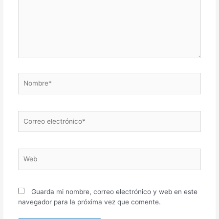
Guarda mi nombre, correo electrónico y web en este
navegador para la próxima vez que comente.