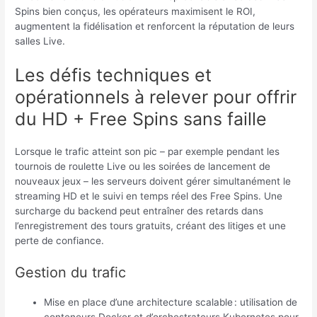
Spins bien conçus, les opérateurs maximisent le ROI,
augmentent la fidélisation et renforcent la réputation de leurs
salles Live.
Les défis techniques et
opérationnels à relever pour offrir
du HD + Free Spins sans faille
Lorsque le trafic atteint son pic – par exemple pendant les
tournois de roulette Live ou les soirées de lancement de
nouveaux jeux – les serveurs doivent gérer simultanément le
streaming HD et le suivi en temps réel des Free Spins. Une
surcharge du backend peut entraîner des retards dans
l’enregistrement des tours gratuits, créant des litiges et une
perte de confiance.
Gestion du trafic
Mise en place d’une architecture scalable : utilisation de
conteneurs Docker et d’orchestrateurs Kubernetes pour