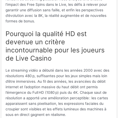
l’impact des Free Spins dans le Live, les défis à relever pour
garantir une diffusion sans faille, et enfin les perspectives
d’évolution avec la 8K, la réalité augmentée et de nouvelles
formes de bonus.
Pourquoi la qualité HD est
devenue un critère
incontournable pour les joueurs
de Live Casino
Le streaming vidéo a débuté dans les années 2000 avec des
résolutions 480 p, suffisantes pour les jeux simples mais loin
d’être immersives. Au fil des années, les avancées du débit
internet et l’adoption massive du haut débit ont permis
l’émergence du Full HD (1080 p) puis du 4K. Chaque saut de
résolution a apporté une amélioration perceptible : les cartes
apparaissent sans pixelisation, les expressions faciales du
croupier sont visibles et les effets lumineux des machines à
sous en direct gagnent en réalisme.