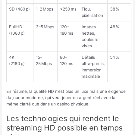
SD (480 p)
1–2 Mbps
>250 ms
Flou,
38 %
pixelisation
Full HD
3–5 Mbps
120–
Images
48 %
(1080 p)
180 ms
nettes,
couleurs
vives
4K
15–
80–
Détails
54 %
(2160 p)
25 Mbps
120 ms
ultra‑précis,
immersion
maximale
En résumé, la qualité HD n’est plus un luxe mais une exigence
du joueur moderne, qui veut jouer en argent réel avec la
même clarté que dans un casino physique.
Les technologies qui rendent le
streaming HD possible en temps