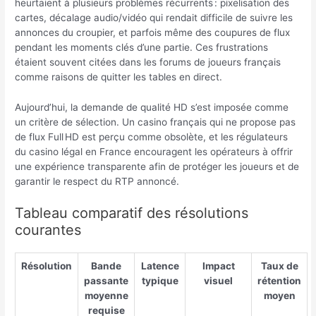
heurtaient à plusieurs problèmes récurrents : pixelisation des
cartes, décalage audio/vidéo qui rendait difficile de suivre les
annonces du croupier, et parfois même des coupures de flux
pendant les moments clés d’une partie. Ces frustrations
étaient souvent citées dans les forums de joueurs français
comme raisons de quitter les tables en direct.
Aujourd’hui, la demande de qualité HD s’est imposée comme
un critère de sélection. Un casino français qui ne propose pas
de flux Full HD est perçu comme obsolète, et les régulateurs
du casino légal en France encouragent les opérateurs à offrir
une expérience transparente afin de protéger les joueurs et de
garantir le respect du RTP annoncé.
Tableau comparatif des résolutions
courantes
Résolution
Bande
Latence
Impact
Taux de
passante
typique
visuel
rétention
moyenne
moyen
requise