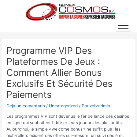
Programme VIP Des
Plateformes De Jeux :
Comment Allier Bonus
Exclusifs Et Sécurité Des
Paiements
Deja un comentario
/
Uncategorized
/ Por
zebradmin
Les programmes VIP sont devenus le fer de lance des casinos
en ligne qui souhaitent fidéliser leurs joueurs les plus actifs.
Aujourd’hui, le simple « welcome bonus » ne suffit plus : les
high‑rollers exigent des offres sur‑mesure, un suivi dédié et,