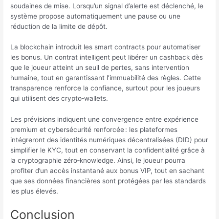
soudaines de mise. Lorsqu’un signal d’alerte est déclenché, le
système propose automatiquement une pause ou une
réduction de la limite de dépôt.
La blockchain introduit les smart contracts pour automatiser
les bonus. Un contrat intelligent peut libérer un cashback dès
que le joueur atteint un seuil de pertes, sans intervention
humaine, tout en garantissant l’immuabilité des règles. Cette
transparence renforce la confiance, surtout pour les joueurs
qui utilisent des crypto‑wallets.
Les prévisions indiquent une convergence entre expérience
premium et cybersécurité renforcée : les plateformes
intégreront des identités numériques décentralisées (DID) pour
simplifier le KYC, tout en conservant la confidentialité grâce à
la cryptographie zéro‑knowledge. Ainsi, le joueur pourra
profiter d’un accès instantané aux bonus VIP, tout en sachant
que ses données financières sont protégées par les standards
les plus élevés.
Conclusion