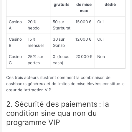
gratuits
de mise
dédié
max
Casino
20 %
50 sur
15 000 €
Oui
A
hebdo
Starburst
Casino
15 %
30 sur
12 000 €
Oui
B
mensuel
Gonzo
Casino
25 % sur
0 (focus
20 000 €
Non
C
pertes
cash)
Ces trois acteurs illustrent comment la combinaison de
cashbacks généreux et de limites de mise élevées constitue le
cœur de l’attraction VIP.
2. Sécurité des paiements : la
condition sine qua non du
programme VIP