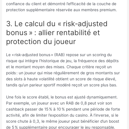
confiance du client et démontré l’efficacité de la couche de
protection supplémentaire réservée aux membres premium.
3. Le calcul du « risk‑adjusted
bonus » : allier rentabilité et
protection du joueur
Le « risk‑adjusted bonus » (RAB) repose sur un scoring du
risque qui intègre l’historique de jeu, la fréquence des dépôts
et le montant moyen des mises. Chaque critère reçoit un
poids : un joueur qui mise régulièrement de gros montants sur
des slots à haute volatilité obtient un score de risque élevé,
tandis qu’un parieur sportif modéré reçoit un score plus bas.
Une fois le score établi, le bonus est ajusté dynamiquement.
Par exemple, un joueur avec un RAB de 0,8 peut voir son
cashback passer de 15 % à 10 % pendant une période de forte
activité, afin de limiter l’exposition du casino. À l’inverse, si le
score chute à 0,3, le même joueur peut bénéficier d’un boost
de 5 % supplémentaire pour encourager le jeu responsable.