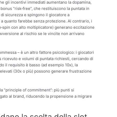
he gli incentivi immediati aumentano la dopamina,
bonus “risk‑free”, che restituiscono la puntata in
di sicurezza e spingono il giocatore a
a quanto farebbe senza protezione. Al contrario, i
‑spin con alto moltiplicatore) generano eccitazione
versione al rischio se le vincite non arrivano
commessa – è un altro fattore psicologico: i giocatori
 ricevuto e volumi di puntata richiesti, cercando di
o il requisito è basso (ad esempio 10x), la
elevati (30x o più) possono generare frustrazione
 la “principle of commitment”: più punti si
egato al brand, riducendo la propensione a migrare
dano la scelta della slot