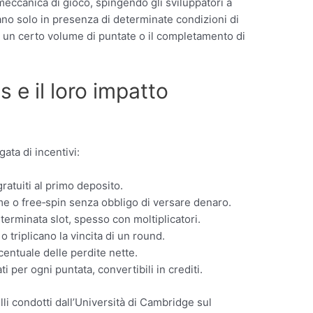
meccanica di gioco, spingendo gli sviluppatori a
ano solo in presenza di determinate condizioni di
un certo volume di puntate o il completamento di
s e il loro impatto
ata di incentivi:
gratuiti al primo deposito.
e o free‑spin senza obbligo di versare denaro.
determinata slot, spesso con moltiplicatori.
 triplicano la vincita di un round.
centuale delle perdite nette.
ti per ogni puntata, convertibili in crediti.
li condotti dall’Università di Cambridge sul