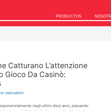
PRODUCTOS
NOSOT
ne Catturano L’attenzione
tro Gioco Da Casinò:
s
Por
zebradmin
 esponenzialmente negli ultimi dieci anni, passando