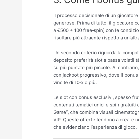
Il processo decisionale di un giocatore
generose. Prima di tutto, il giocatore 
a €500 + 100 free‑spin) con le condizion
risultare più attraente rispetto a un’al
Un secondo criterio riguarda la compati
deposito preferirà slot a bassa volatilità
su più puntate più piccole. Al contrario,
con jackpot progressivo, dove il bonus
vincite di 10‑x o più.
Le slot con bonus esclusivi, spesso frut
contenuti tematici unici e spin gratuiti
Game”, che combina visuali cinematogra
VIP. Queste offerte tendono a creare u
che evidenziano l’esperienza di gioco.