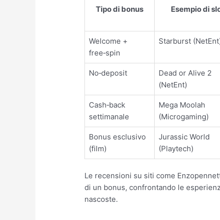
Tipo di bonus
Esempio di sl
Welcome +
Starburst (NetEnt
free‑spin
No‑deposit
Dead or Alive 2
(NetEnt)
Cash‑back
Mega Moolah
settimanale
(Microgaming)
Bonus esclusivo
Jurassic World
(film)
(Playtech)
Le recensioni su siti come Enzopennett
di un bonus, confrontando le esperienze
nascoste.