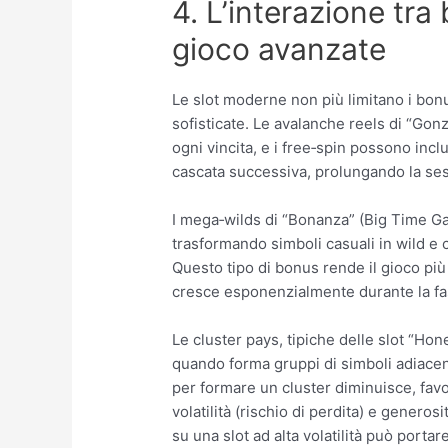
4. L’interazione tr
gioco avanzate
Le slot moderne non più limitano i bonus
sofisticate. Le avalanche reels di “Gon
ogni vincita, e i free‑spin possono inc
cascata successiva, prolungando la ses
I mega‑wilds di “Bonanza” (Big Time G
trasformando simboli casuali in wild e 
Questo tipo di bonus rende il gioco più 
cresce esponenzialmente durante la fa
Le cluster pays, tipiche delle slot “Ho
quando forma gruppi di simboli adiacenti
per formare un cluster diminuisce, favo
volatilità (rischio di perdita) e gener
su una slot ad alta volatilità può portare