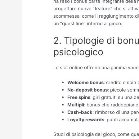
ha reso i bonus parte integrante della 
progettare nuove “feature” che si attiv
scommessa, come il raggiungimento di 
un “quest line” interno al gioco.
2. Tipologie di bonu
psicologico
Le slot online offrono una gamma varieg
Welcome bonus
: credito o spin 
No‑deposit bonus
: piccole somm
Free spins
: giri gratuiti su una 
Multipli
: bonus che raddoppiano o
Cash‑back
: rimborso di una per
Loyalty rewards
: punti accumula
Studi di psicologia del gioco, come quel