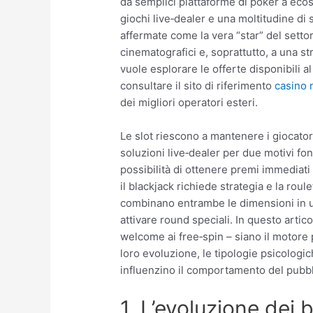
da semplici piattaforme di poker a ecos
giochi live‑dealer e una moltitudine di 
affermate come la vera “star” del settor
cinematografici e, soprattutto, a una str
vuole esplorare le offerte disponibili a
consultare il sito di riferimento
casino
dei migliori operatori esteri.
Le slot riescono a mantenere i giocatori
soluzioni live‑dealer per due motivi fon
possibilità di ottenere premi immediat
il blackjack richiede strategia e la roul
combinano entrambe le dimensioni in un 
attivare round speciali. In questo arti
welcome ai free‑spin – siano il motore
loro evoluzione, le tipologie psicologic
influenzino il comportamento del pubbl
1. L’evoluzione dei 