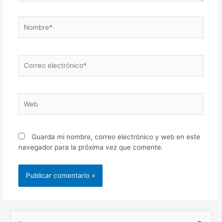
Guarda mi nombre, correo electrónico y web en este
navegador para la próxima vez que comente.