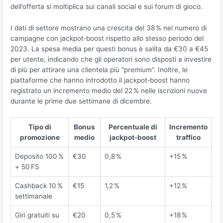
dell’offerta si moltiplica sui canali social e sui forum di gioco.
I dati di settore mostrano una crescita del 38 % nel numero di
campagne con jackpot‑boost rispetto allo stesso periodo del
2023. La spesa media per questi bonus è salita da €30 a €45
per utente, indicando che gli operatori sono disposti a investire
di più per attirare una clientela più “premium”. Inoltre, le
piattaforme che hanno introdotto il jackpot‑boost hanno
registrato un incremento medio del 22 % nelle iscrizioni nuove
durante le prime due settimane di dicembre.
Tipo di
Bonus
Percentuale di
Incremento
promozione
medio
jackpot‑boost
traffico
Deposito 100 %
€30
0,8 %
+15 %
+ 50 FS
Cashback 10 %
€15
1,2 %
+12 %
settimanale
Giri gratuiti su
€20
0,5 %
+18 %