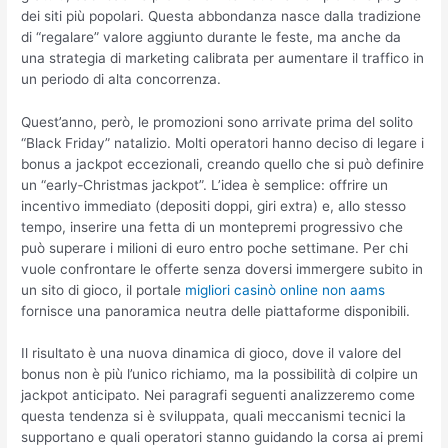
dei siti più popolari. Questa abbondanza nasce dalla tradizione
di “regalare” valore aggiunto durante le feste, ma anche da
una strategia di marketing calibrata per aumentare il traffico in
un periodo di alta concorrenza.
Quest’anno, però, le promozioni sono arrivate prima del solito
“Black Friday” natalizio. Molti operatori hanno deciso di legare i
bonus a jackpot eccezionali, creando quello che si può definire
un “early‑Christmas jackpot”. L’idea è semplice: offrire un
incentivo immediato (depositi doppi, giri extra) e, allo stesso
tempo, inserire una fetta di un montepremi progressivo che
può superare i milioni di euro entro poche settimane. Per chi
vuole confrontare le offerte senza doversi immergere subito in
un sito di gioco, il portale
migliori casinò online non aams
fornisce una panoramica neutra delle piattaforme disponibili.
Il risultato è una nuova dinamica di gioco, dove il valore del
bonus non è più l’unico richiamo, ma la possibilità di colpire un
jackpot anticipato. Nei paragrafi seguenti analizzeremo come
questa tendenza si è sviluppata, quali meccanismi tecnici la
supportano e quali operatori stanno guidando la corsa ai premi