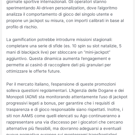
giornate sportive internazionali. Gli operatori stanno
sperimentando AI‑driven personalization, dove l’algoritmo
analizza il comportamento di gioco del singolo utente e
propone un jackpot su misura, con importi calibrati in base al
profilo di rischio.
La gamification potrebbe introdurre missioni stagionali:
completare una serie di sfide (es. 10 spin su slot natalizie, 5
mani di blackjack live) per sbloccare un “mini‑jackpot”
aggiuntivo. Questa dinamica aumenta l’engagement e
permette ai casinò di raccogliere dati più granulari per
ottimizzare le offerte future.
Per il mercato italiano, l’espansione di queste promozioni
solleva questioni regolamentari. L’Agenzia delle Dogane e dei
Monopoli (ADM) sta monitorando attentamente l’uso di jackpot
progressivi legati a bonus, per garantire che i requisiti di
trasparenza e di gioco responsabile siano rispettati. Inoltre, i
siti non AAMS come quelli elencati su Ago continueranno a
rappresentare una via d’accesso per i giocatori che cercano
alternative più flessibili, ma dovranno adeguarsi a eventuali
nuove normative europee sui montepremi transfrontalieri.