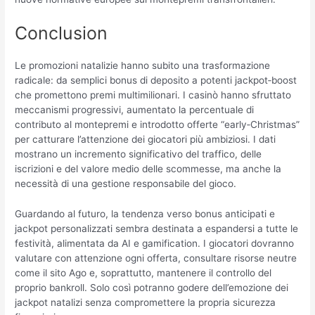
Conclusion
Le promozioni natalizie hanno subito una trasformazione
radicale: da semplici bonus di deposito a potenti jackpot‑boost
che promettono premi multimilionari. I casinò hanno sfruttato
meccanismi progressivi, aumentato la percentuale di
contributo al montepremi e introdotto offerte “early‑Christmas”
per catturare l’attenzione dei giocatori più ambiziosi. I dati
mostrano un incremento significativo del traffico, delle
iscrizioni e del valore medio delle scommesse, ma anche la
necessità di una gestione responsabile del gioco.
Guardando al futuro, la tendenza verso bonus anticipati e
jackpot personalizzati sembra destinata a espandersi a tutte le
festività, alimentata da AI e gamification. I giocatori dovranno
valutare con attenzione ogni offerta, consultare risorse neutre
come il sito Ago e, soprattutto, mantenere il controllo del
proprio bankroll. Solo così potranno godere dell’emozione dei
jackpot natalizi senza compromettere la propria sicurezza