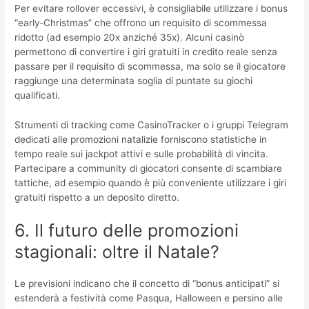
Per evitare rollover eccessivi, è consigliabile utilizzare i bonus
“early‑Christmas” che offrono un requisito di scommessa
ridotto (ad esempio 20x anziché 35x). Alcuni casinò
permettono di convertire i giri gratuiti in credito reale senza
passare per il requisito di scommessa, ma solo se il giocatore
raggiunge una determinata soglia di puntate su giochi
qualificati.
Strumenti di tracking come CasinoTracker o i gruppi Telegram
dedicati alle promozioni natalizie forniscono statistiche in
tempo reale sui jackpot attivi e sulle probabilità di vincita.
Partecipare a community di giocatori consente di scambiare
tattiche, ad esempio quando è più conveniente utilizzare i giri
gratuiti rispetto a un deposito diretto.
6. Il futuro delle promozioni
stagionali: oltre il Natale?
Le previsioni indicano che il concetto di “bonus anticipati” si
estenderà a festività come Pasqua, Halloween e persino alle