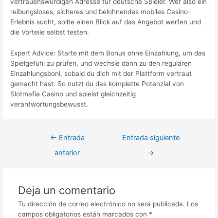
vertrauenswürdigen Adresse für deutsche Spieler. Wer also ein
reibungsloses, sicheres und belohnendes mobiles Casino-
Erlebnis sucht, sollte einen Blick auf das Angebot werfen und
die Vorteile selbst testen.
Expert Advice: Starte mit dem Bonus ohne Einzahlung, um das
Spielgefühl zu prüfen, und wechsle dann zu den regulären
Einzahlungsboni, sobald du dich mit der Plattform vertraut
gemacht hast. So nutzt du das komplette Potenzial von
Slotmafia Casino und spielst gleichzeitig
verantwortungsbewusst.
←
Entrada
Entrada siguiente
anterior
→
Deja un comentario
Tu dirección de correo electrónico no será publicada.
Los
campos obligatorios están marcados con
*