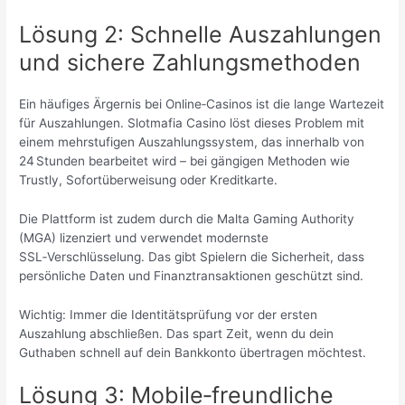
Lösung 2: Schnelle Auszahlungen
und sichere Zahlungsmethoden
Ein häufiges Ärgernis bei Online‑Casinos ist die lange Wartezeit
für Auszahlungen. Slotmafia Casino löst dieses Problem mit
einem mehrstufigen Auszahlungssystem, das innerhalb von
24 Stunden bearbeitet wird – bei gängigen Methoden wie
Trustly, Sofortüberweisung oder Kreditkarte.
Die Plattform ist zudem durch die Malta Gaming Authority
(MGA) lizenziert und verwendet modernste
SSL‑Verschlüsselung. Das gibt Spielern die Sicherheit, dass
persönliche Daten und Finanztransaktionen geschützt sind.
Wichtig: Immer die Identitätsprüfung vor der ersten
Auszahlung abschließen. Das spart Zeit, wenn du dein
Guthaben schnell auf dein Bankkonto übertragen möchtest.
Lösung 3: Mobile‑freundliche