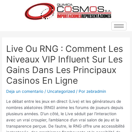
Live Ou RNG : Comment Les
Niveaux VIP Influent Sur Les
Gains Dans Les Principaux
Casinos En Ligne
Deja un comentario
/
Uncategorized
/ Por
zebradmin
Le débat entre les jeux en direct (Live) et les générateurs de
nombres aléatoires (RNG) anime les forums de joueurs depuis
plusieurs années. D’un côté, le Live séduit par l’interaction
avec un vrai croupier, l’ambiance d’un vrai salon de jeu et la
transparence perçue. De l’autre, le RNG offre une accessibilité