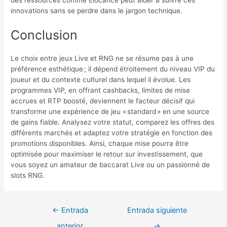
innovations sans se perdre dans le jargon technique.
Conclusion
Le choix entre jeux Live et RNG ne se résume pas à une
préférence esthétique ; il dépend étroitement du niveau VIP du
joueur et du contexte culturel dans lequel il évolue. Les
programmes VIP, en offrant cashbacks, limites de mise
accrues et RTP boosté, deviennent le facteur décisif qui
transforme une expérience de jeu « standard » en une source
de gains fiable. Analysez votre statut, comparez les offres des
différents marchés et adaptez votre stratégie en fonction des
promotions disponibles. Ainsi, chaque mise pourra être
optimisée pour maximiser le retour sur investissement, que
vous soyez un amateur de baccarat Live ou un passionné de
slots RNG.
←
Entrada
Entrada siguiente
anterior
→