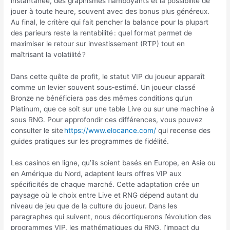
instantanée, des graphismes flamboyants et la possibilité de
jouer à toute heure, souvent avec des bonus plus généreux.
Au final, le critère qui fait pencher la balance pour la plupart
des parieurs reste la rentabilité : quel format permet de
maximiser le retour sur investissement (RTP) tout en
maîtrisant la volatilité ?
Dans cette quête de profit, le statut VIP du joueur apparaît
comme un levier souvent sous‑estimé. Un joueur classé
Bronze ne bénéficiera pas des mêmes conditions qu’un
Platinum, que ce soit sur une table Live ou sur une machine à
sous RNG. Pour approfondir ces différences, vous pouvez
consulter le site
https://www.elocance.com/
qui recense des
guides pratiques sur les programmes de fidélité.
Les casinos en ligne, qu’ils soient basés en Europe, en Asie ou
en Amérique du Nord, adaptent leurs offres VIP aux
spécificités de chaque marché. Cette adaptation crée un
paysage où le choix entre Live et RNG dépend autant du
niveau de jeu que de la culture du joueur. Dans les
paragraphes qui suivent, nous décortiquerons l’évolution des
programmes VIP, les mathématiques du RNG, l’impact du