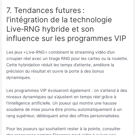
7. Tendances futures :
l’intégration de la technologie
Live‑RNG hybride et son
influence sur les programmes VIP
Les jeux « Live‑RNG » combinent le streaming vidéo d’un
croupier réel avec un tirage RNG pour les cartes ou la roulette.
Cette hybridation réduit les temps d’attente, améliore la
précision du résultat et ouvre la porte à des bonus
dynamiques.
Les programmes VIP évolueront également : on s’attend à des
niveaux dynamiques qui s’ajustent en temps réel grâce à
l’intelligence artificielle. Un joueur qui montre une hausse
soudaine de mise pourra être promu automatiquement à un
rang supérieur, débloquant ainsi des offres personnalisées.
Pour les joueurs qui souhaitent rester à la pointe, consulter
des ressources comme Elocance peut aider à suivre ces