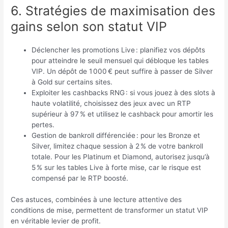
6. Stratégies de maximisation des
gains selon son statut VIP
Déclencher les promotions Live : planifiez vos dépôts
pour atteindre le seuil mensuel qui débloque les tables
VIP. Un dépôt de 1 000 € peut suffire à passer de Silver
à Gold sur certains sites.
Exploiter les cashbacks RNG : si vous jouez à des slots à
haute volatilité, choisissez des jeux avec un RTP
supérieur à 97 % et utilisez le cashback pour amortir les
pertes.
Gestion de bankroll différenciée : pour les Bronze et
Silver, limitez chaque session à 2 % de votre bankroll
totale. Pour les Platinum et Diamond, autorisez jusqu’à
5 % sur les tables Live à forte mise, car le risque est
compensé par le RTP boosté.
Ces astuces, combinées à une lecture attentive des
conditions de mise, permettent de transformer un statut VIP
en véritable levier de profit.