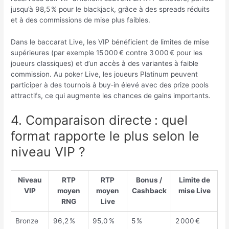
jusqu’à 98,5 % pour le blackjack, grâce à des spreads réduits
et à des commissions de mise plus faibles.
Dans le baccarat Live, les VIP bénéficient de limites de mise
supérieures (par exemple 15 000 € contre 3 000 € pour les
joueurs classiques) et d’un accès à des variantes à faible
commission. Au poker Live, les joueurs Platinum peuvent
participer à des tournois à buy‑in élevé avec des prize pools
attractifs, ce qui augmente les chances de gains importants.
4. Comparaison directe : quel
format rapporte le plus selon le
niveau VIP ?
Niveau
RTP
RTP
Bonus /
Limite de
VIP
moyen
moyen
Cashback
mise Live
RNG
Live
Bronze
96,2 %
95,0 %
5 %
2 000 €