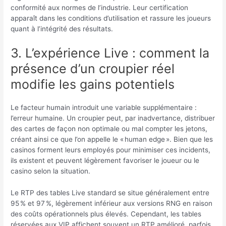
conformité aux normes de l’industrie. Leur certification
apparaît dans les conditions d’utilisation et rassure les joueurs
quant à l’intégrité des résultats.
3. L’expérience Live : comment la
présence d’un croupier réel
modifie les gains potentiels
Le facteur humain introduit une variable supplémentaire :
l’erreur humaine. Un croupier peut, par inadvertance, distribuer
des cartes de façon non optimale ou mal compter les jetons,
créant ainsi ce que l’on appelle le « human edge ». Bien que les
casinos forment leurs employés pour minimiser ces incidents,
ils existent et peuvent légèrement favoriser le joueur ou le
casino selon la situation.
Le RTP des tables Live standard se situe généralement entre
95 % et 97 %, légèrement inférieur aux versions RNG en raison
des coûts opérationnels plus élevés. Cependant, les tables
réservées aux VIP affichent souvent un RTP amélioré, parfois