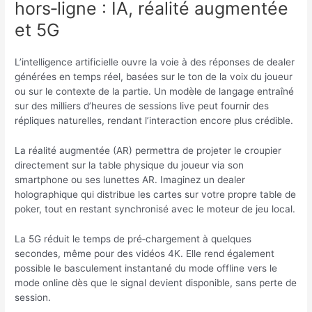
hors‑ligne : IA, réalité augmentée
et 5G
L’intelligence artificielle ouvre la voie à des réponses de dealer
générées en temps réel, basées sur le ton de la voix du joueur
ou sur le contexte de la partie. Un modèle de langage entraîné
sur des milliers d’heures de sessions live peut fournir des
répliques naturelles, rendant l’interaction encore plus crédible.
La réalité augmentée (AR) permettra de projeter le croupier
directement sur la table physique du joueur via son
smartphone ou ses lunettes AR. Imaginez un dealer
holographique qui distribue les cartes sur votre propre table de
poker, tout en restant synchronisé avec le moteur de jeu local.
La 5G réduit le temps de pré‑chargement à quelques
secondes, même pour des vidéos 4K. Elle rend également
possible le basculement instantané du mode offline vers le
mode online dès que le signal devient disponible, sans perte de
session.