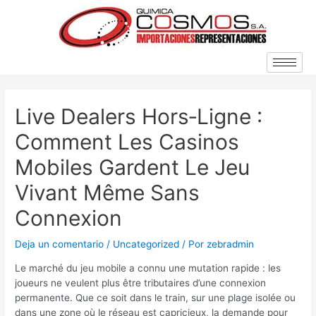
Live Dealers Hors‑ligne :
Comment Les Casinos
Mobiles Gardent Le Jeu
Vivant Même Sans
Connexion
Deja un comentario
/
Uncategorized
/ Por
zebradmin
Le marché du jeu mobile a connu une mutation rapide : les
joueurs ne veulent plus être tributaires d’une connexion
permanente. Que ce soit dans le train, sur une plage isolée ou
dans une zone où le réseau est capricieux, la demande pour