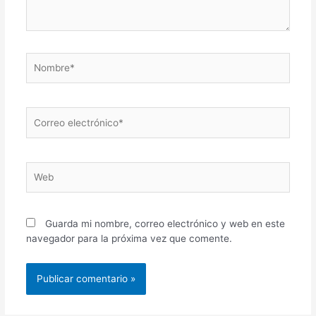
Guarda mi nombre, correo electrónico y web en este
navegador para la próxima vez que comente.