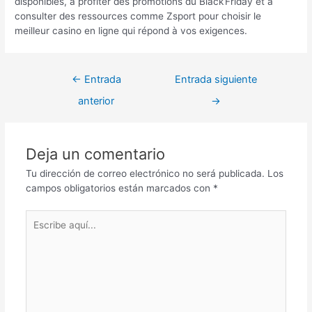
disponibles, à profiter des promotions du Black Friday et à
consulter des ressources comme Zsport pour choisir le
meilleur casino en ligne qui répond à vos exigences.
←
Entrada
Entrada siguiente
anterior
→
Deja un comentario
Tu dirección de correo electrónico no será publicada.
Los
campos obligatorios están marcados con
*