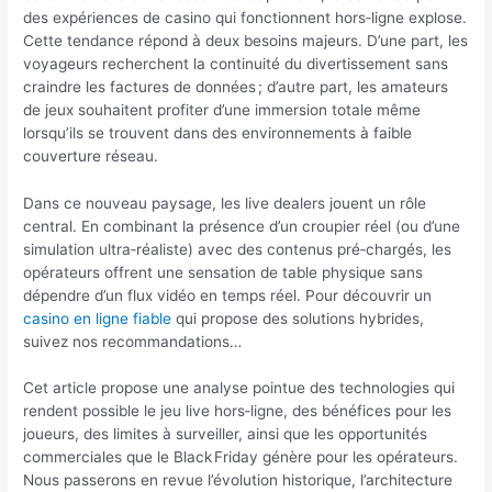
des expériences de casino qui fonctionnent hors‑ligne explose.
Cette tendance répond à deux besoins majeurs. D’une part, les
voyageurs recherchent la continuité du divertissement sans
craindre les factures de données ; d’autre part, les amateurs
de jeux souhaitent profiter d’une immersion totale même
lorsqu’ils se trouvent dans des environnements à faible
couverture réseau.
Dans ce nouveau paysage, les live dealers jouent un rôle
central. En combinant la présence d’un croupier réel (ou d’une
simulation ultra‑réaliste) avec des contenus pré‑chargés, les
opérateurs offrent une sensation de table physique sans
dépendre d’un flux vidéo en temps réel. Pour découvrir un
casino en ligne fiable
qui propose des solutions hybrides,
suivez nos recommandations…
Cet article propose une analyse pointue des technologies qui
rendent possible le jeu live hors‑ligne, des bénéfices pour les
joueurs, des limites à surveiller, ainsi que les opportunités
commerciales que le Black Friday génère pour les opérateurs.
Nous passerons en revue l’évolution historique, l’architecture