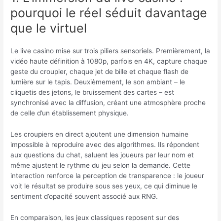
pourquoi le réel séduit davantage
que le virtuel
Le live casino mise sur trois piliers sensoriels. Premièrement, la
vidéo haute définition à 1080p, parfois en 4K, capture chaque
geste du croupier, chaque jet de bille et chaque flash de
lumière sur le tapis. Deuxièmement, le son ambiant – le
cliquetis des jetons, le bruissement des cartes – est
synchronisé avec la diffusion, créant une atmosphère proche
de celle d’un établissement physique.
Les croupiers en direct ajoutent une dimension humaine
impossible à reproduire avec des algorithmes. Ils répondent
aux questions du chat, saluent les joueurs par leur nom et
même ajustent le rythme du jeu selon la demande. Cette
interaction renforce la perception de transparence : le joueur
voit le résultat se produire sous ses yeux, ce qui diminue le
sentiment d’opacité souvent associé aux RNG.
En comparaison, les jeux classiques reposent sur des