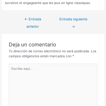
lucrative et engageante que les jeux en ligne classiques.
←
Entrada
Entrada siguiente
anterior
→
Deja un comentario
Tu dirección de correo electrónico no será publicada.
Los
campos obligatorios están marcados con
*