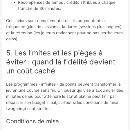
Récompenses de temps : crédits attribués à chaque
tranche de 30 minutes.
Ces leviers sont complémentaires : ils augmentent la
fréquence (plus de sessions), la durée (sessions plus longues)
et la rétention (les joueurs reviennent pour ne pas perdre leurs
gains).
5. Les limites et les pièges à
éviter : quand la fidélité devient
un coût caché
Les programmes « infinites » de points peuvent transformer le
jeu en une course sans fin. Un joueur qui vise à accumuler des
minutes de jeu pour atteindre le statut platine peut finir par
dépasser son budget initial, surtout si les conditions de mise
(wagering) sont strictes.
Conditions de mise