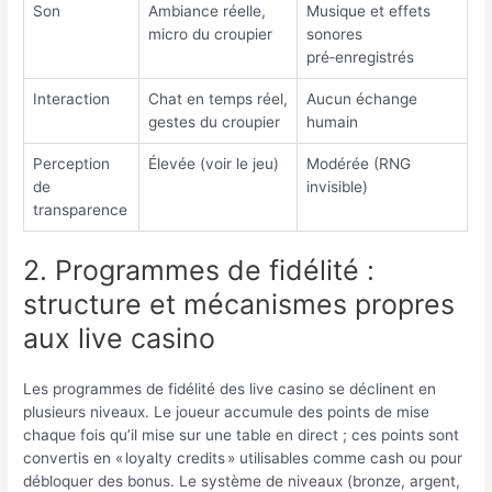
Son
Ambiance réelle,
Musique et effets
micro du croupier
sonores
pré‑enregistrés
Interaction
Chat en temps réel,
Aucun échange
gestes du croupier
humain
Perception
Élevée (voir le jeu)
Modérée (RNG
de
invisible)
transparence
2. Programmes de fidélité :
structure et mécanismes propres
aux live casino
Les programmes de fidélité des live casino se déclinent en
plusieurs niveaux. Le joueur accumule des points de mise
chaque fois qu’il mise sur une table en direct ; ces points sont
convertis en « loyalty credits » utilisables comme cash ou pour
débloquer des bonus. Le système de niveaux (bronze, argent,