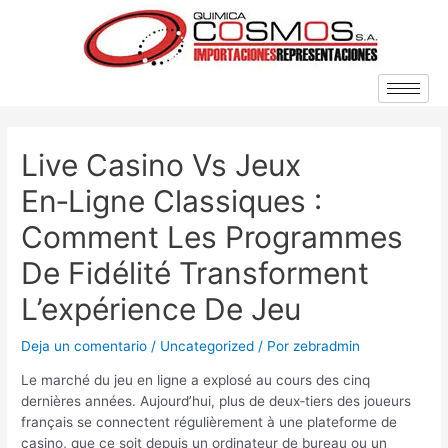
Live Casino Vs Jeux
En‑ligne Classiques :
Comment Les Programmes
De Fidélité Transforment
L’expérience De Jeu
Deja un comentario
/
Uncategorized
/ Por
zebradmin
Le marché du jeu en ligne a explosé au cours des cinq
dernières années. Aujourd’hui, plus de deux‑tiers des joueurs
français se connectent régulièrement à une plateforme de
casino, que ce soit depuis un ordinateur de bureau ou un