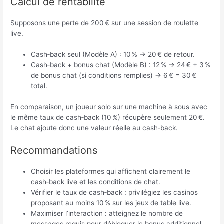
Calcul de rentabilité
Supposons une perte de 200 € sur une session de roulette
live.
Cash‑back seul (Modèle A) : 10 % → 20 € de retour.
Cash‑back + bonus chat (Modèle B) : 12 % → 24 € + 3 %
de bonus chat (si conditions remplies) → 6 € = 30 €
total.
En comparaison, un joueur solo sur une machine à sous avec
le même taux de cash‑back (10 %) récupère seulement 20 €.
Le chat ajoute donc une valeur réelle au cash‑back.
Recommandations
Choisir les plateformes qui affichent clairement le
cash‑back live et les conditions de chat.
Vérifier le taux de cash‑back : privilégiez les casinos
proposant au moins 10 % sur les jeux de table live.
Maximiser l’interaction : atteignez le nombre de
messages requis pour débloquer le bonus additionnel.