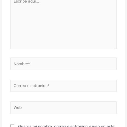
Guarda mi nombre, correo electrónico y web en este