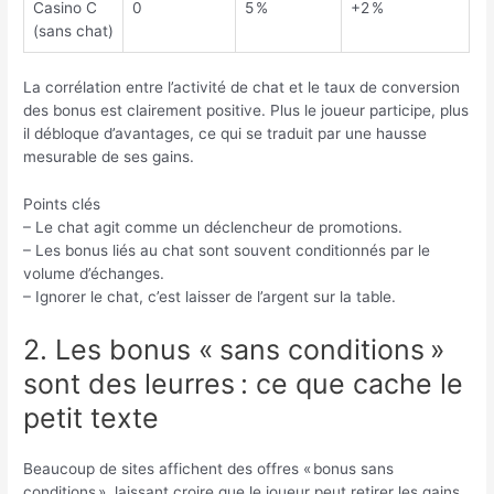
Casino C
0
5 %
+2 %
(sans chat)
La corrélation entre l’activité de chat et le taux de conversion
des bonus est clairement positive. Plus le joueur participe, plus
il débloque d’avantages, ce qui se traduit par une hausse
mesurable de ses gains.
Points clés
– Le chat agit comme un déclencheur de promotions.
– Les bonus liés au chat sont souvent conditionnés par le
volume d’échanges.
– Ignorer le chat, c’est laisser de l’argent sur la table.
2. Les bonus « sans conditions »
sont des leurres : ce que cache le
petit texte
Beaucoup de sites affichent des offres « bonus sans
conditions », laissant croire que le joueur peut retirer les gains