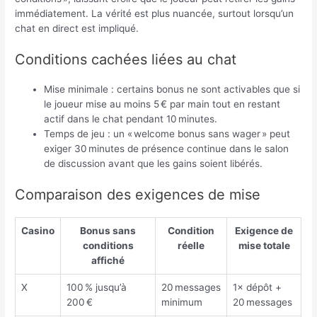
immédiatement. La vérité est plus nuancée, surtout lorsqu’un
chat en direct est impliqué.
Conditions cachées liées au chat
Mise minimale : certains bonus ne sont activables que si
le joueur mise au moins 5 € par main tout en restant
actif dans le chat pendant 10 minutes.
Temps de jeu : un « welcome bonus sans wager » peut
exiger 30 minutes de présence continue dans le salon
de discussion avant que les gains soient libérés.
Comparaison des exigences de mise
Casino
Bonus sans
Condition
Exigence de
conditions
réelle
mise totale
affiché
X
100 % jusqu’à
20 messages
1× dépôt +
200 €
minimum
20 messages