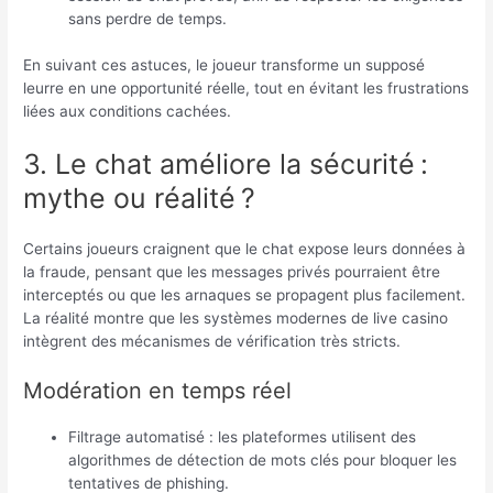
sans perdre de temps.
En suivant ces astuces, le joueur transforme un supposé
leurre en une opportunité réelle, tout en évitant les frustrations
liées aux conditions cachées.
3. Le chat améliore la sécurité :
mythe ou réalité ?
Certains joueurs craignent que le chat expose leurs données à
la fraude, pensant que les messages privés pourraient être
interceptés ou que les arnaques se propagent plus facilement.
La réalité montre que les systèmes modernes de live casino
intègrent des mécanismes de vérification très stricts.
Modération en temps réel
Filtrage automatisé : les plateformes utilisent des
algorithmes de détection de mots clés pour bloquer les
tentatives de phishing.