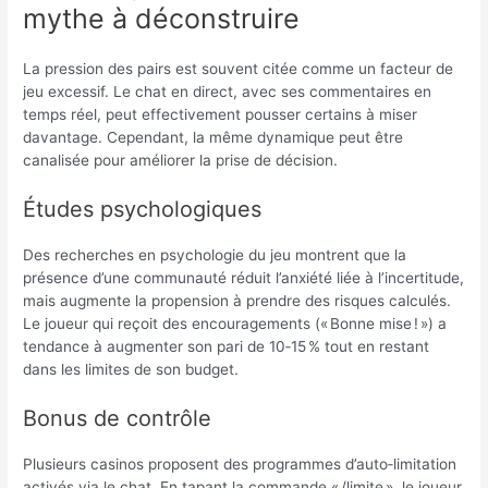
mythe à déconstruire
La pression des pairs est souvent citée comme un facteur de
jeu excessif. Le chat en direct, avec ses commentaires en
temps réel, peut effectivement pousser certains à miser
davantage. Cependant, la même dynamique peut être
canalisée pour améliorer la prise de décision.
Études psychologiques
Des recherches en psychologie du jeu montrent que la
présence d’une communauté réduit l’anxiété liée à l’incertitude,
mais augmente la propension à prendre des risques calculés.
Le joueur qui reçoit des encouragements (« Bonne mise ! ») a
tendance à augmenter son pari de 10‑15 % tout en restant
dans les limites de son budget.
Bonus de contrôle
Plusieurs casinos proposent des programmes d’auto‑limitation
activés via le chat. En tapant la commande « /limite », le joueur