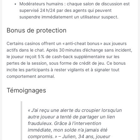
Modérateurs humains : chaque salon de discussion est
supervisé 24 h/24 par des agents qui peuvent
suspendre immédiatement un utilisateur suspect.
Bonus de protection
Certains casinos offrent un « anti‑cheat bonus » aux joueurs
actifs dans le chat. Après 30 minutes d’échange sans incident,
le joueur reçoit 5 % de cash‑back supplémentaire sur les
pertes de la session, sous forme de crédit de jeu. Ce bonus
incite les participants à rester vigilants et à signaler tout
comportement anormal.
Témoignages
« J’ai reçu une alerte du croupier lorsqu’un
autre joueur a tenté de partager un lien
frauduleux. Grâce à l’intervention
immédiate, mon solde n’a jamais été
compromis. » – Julien, 34 ans, joueur