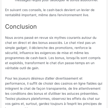
En suivant ces conseils, le cash‑back devient un levier de
rentabilité important, même dans l’environnement live.
Conclusion
Nous avons passé en revue six mythes courants autour du
chat en direct et des bonus associés. Le chat n’est pas un
simple gadget ; il déclenche des promotions, renforce la
sécurité, influence les exigences de mise et même les
programmes de cash‑back. Les bonus, lorsqu’ils sont compris
et exploités, transforment le chat d’un passe‑temps en un
véritable outil de gain.
Pour les joueurs désireux d’allier divertissement et
performance, il suffit de choisir des casinos en ligne fiables qui
intègrent le chat de façon transparente, de lire attentivement
les conditions des bonus et d’utiliser les astuces présentées.
Testez plusieurs plateformes, observez les effets du chat sur
vos gains et, surtout, gardez toujours à l’esprit les principes de