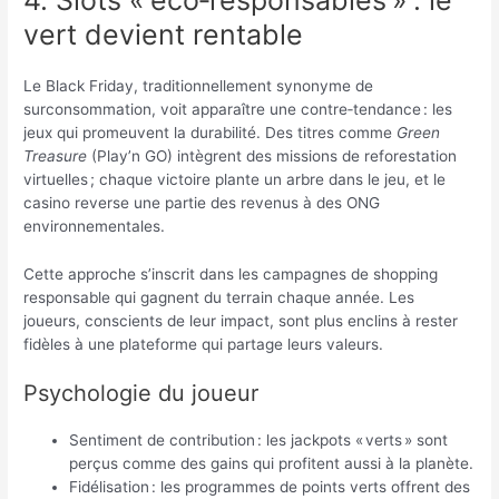
vert devient rentable
Le Black Friday, traditionnellement synonyme de
surconsommation, voit apparaître une contre‑tendance : les
jeux qui promeuvent la durabilité. Des titres comme
Green
Treasure
(Play’n GO) intègrent des missions de reforestation
virtuelles ; chaque victoire plante un arbre dans le jeu, et le
casino reverse une partie des revenus à des ONG
environnementales.
Cette approche s’inscrit dans les campagnes de shopping
responsable qui gagnent du terrain chaque année. Les
joueurs, conscients de leur impact, sont plus enclins à rester
fidèles à une plateforme qui partage leurs valeurs.
Psychologie du joueur
Sentiment de contribution : les jackpots « verts » sont
perçus comme des gains qui profitent aussi à la planète.
Fidélisation : les programmes de points verts offrent des