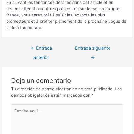
En suivant les tendances décrites dans cet article et en
restant attentif aux offres présentées sur le casino en ligne
france, vous serez prêt à saisir les jackpots les plus
prometteurs et à profiter pleinement de la prochaine vague de
slots à thème rare.
←
Entrada
Entrada siguiente
anterior
→
Deja un comentario
Tu dirección de correo electrónico no será publicada.
Los
campos obligatorios están marcados con
*