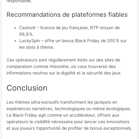
responsable.
Recommandations de plateformes fiables
CasinoX – licence de jeu française, RTP moyen de
96,8 %.
LuckySpin – offre un bonus Black Friday de 200 % sur
les slots à thème.
Ces opérateurs sont régulièrement listés sur des sites de
comparaison comme Hreonline, où vous trouverez des
informations neutres sur la légalité et la sécurité des jeux.
Conclusion
Les thèmes ultra‑exclusifs transforment les jackpots en
expériences narratives, technologiques ou même écologiques.
Le Black Friday agit comme un accélérateur, offrant aux
opérateurs la visibilité nécessaire pour lancer ces innovations
et aux joueurs l’opportunité de profiter de bonus exceptionnels.