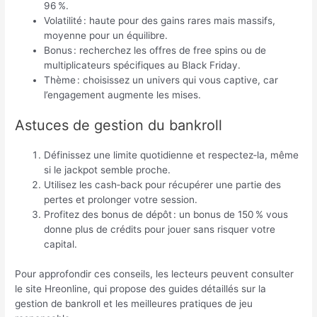
96 %.
Volatilité : haute pour des gains rares mais massifs,
moyenne pour un équilibre.
Bonus : recherchez les offres de free spins ou de
multiplicateurs spécifiques au Black Friday.
Thème : choisissez un univers qui vous captive, car
l’engagement augmente les mises.
Astuces de gestion du bankroll
Définissez une limite quotidienne et respectez‑la, même
si le jackpot semble proche.
Utilisez les cash‑back pour récupérer une partie des
pertes et prolonger votre session.
Profitez des bonus de dépôt : un bonus de 150 % vous
donne plus de crédits pour jouer sans risquer votre
capital.
Pour approfondir ces conseils, les lecteurs peuvent consulter
le site Hreonline, qui propose des guides détaillés sur la
gestion de bankroll et les meilleures pratiques de jeu