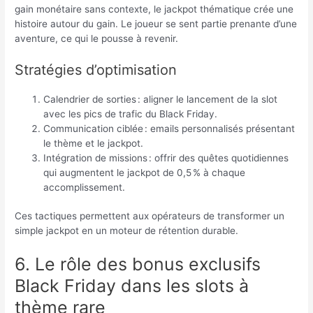
gain monétaire sans contexte, le jackpot thématique crée une
histoire autour du gain. Le joueur se sent partie prenante d’une
aventure, ce qui le pousse à revenir.
Stratégies d’optimisation
Calendrier de sorties : aligner le lancement de la slot
avec les pics de trafic du Black Friday.
Communication ciblée : emails personnalisés présentant
le thème et le jackpot.
Intégration de missions : offrir des quêtes quotidiennes
qui augmentent le jackpot de 0,5 % à chaque
accomplissement.
Ces tactiques permettent aux opérateurs de transformer un
simple jackpot en un moteur de rétention durable.
6. Le rôle des bonus exclusifs
Black Friday dans les slots à
thème rare