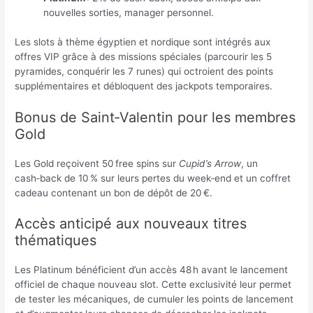
nouvelles sorties, manager personnel.
Les slots à thème égyptien et nordique sont intégrés aux
offres VIP grâce à des missions spéciales (parcourir les 5
pyramides, conquérir les 7 runes) qui octroient des points
supplémentaires et débloquent des jackpots temporaires.
Bonus de Saint‑Valentin pour les membres
Gold
Les Gold reçoivent 50 free spins sur
Cupid’s Arrow
, un
cash‑back de 10 % sur leurs pertes du week‑end et un coffret
cadeau contenant un bon de dépôt de 20 €.
Accès anticipé aux nouveaux titres
thématiques
Les Platinum bénéficient d’un accès 48 h avant le lancement
officiel de chaque nouveau slot. Cette exclusivité leur permet
de tester les mécaniques, de cumuler les points de lancement