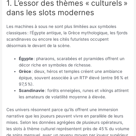
1. L’essor des thèmes « culturels »
dans les slots modernes
Les machines à sous ne sont plus limitées aux symboles
classiques : l’Égypte antique, la Grèce mythologique, les fjords
scandinaves ou encore les cités futuristes occupent
désormais le devant de la scène.
Égypte
: pharaons, scarabées et pyramides offrent un
décor riche en symboles de richesse.
Grèce
: dieux, héros et temples créent une ambiance
épique, souvent associée à un RTP élevé (entre 96 % et
97,5 %).
Scandinavie
: forêts enneigées, runes et vikings attirent
les amateurs de volatilité moyenne à élevée.
Ces univers résonnent parce qu’ils offrent une immersion
narrative que les joueurs peuvent vivre en parallèle de leurs
mises. Selon les données agrégées de plusieurs opérateurs,
les slots à thème culturel représentent près de 45 % du volume
de spins mensuel, avec un revenu moyen par joueur supérieur