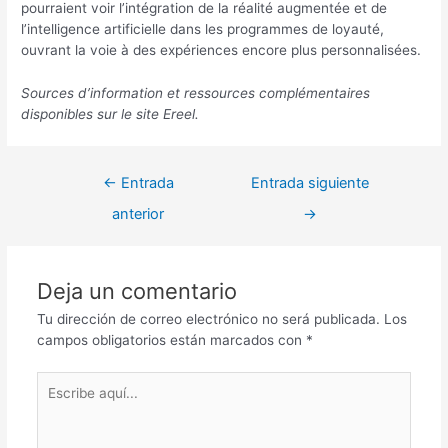
pourraient voir l’intégration de la réalité augmentée et de
l’intelligence artificielle dans les programmes de loyauté,
ouvrant la voie à des expériences encore plus personnalisées.
Sources d’information et ressources complémentaires
disponibles sur le site Ereel.
←
Entrada
Entrada siguiente
anterior
→
Deja un comentario
Tu dirección de correo electrónico no será publicada.
Los
campos obligatorios están marcados con
*