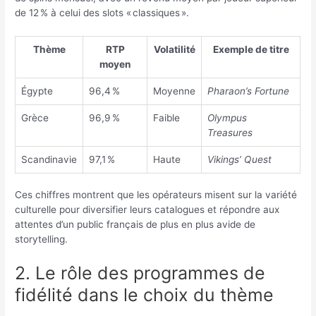
de 12 % à celui des slots « classiques ».
Thème
RTP
Volatilité
Exemple de titre
moyen
Égypte
96,4 %
Moyenne
Pharaon’s Fortune
Grèce
96,9 %
Faible
Olympus
Treasures
Scandinavie
97,1 %
Haute
Vikings’ Quest
Ces chiffres montrent que les opérateurs misent sur la variété
culturelle pour diversifier leurs catalogues et répondre aux
attentes d’un public français de plus en plus avide de
storytelling.
2. Le rôle des programmes de
fidélité dans le choix du thème