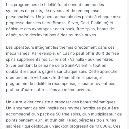
Les programmes de fidélité fonctionnent comme des
systèmes de points, de niveaux et de récompenses
personnalisées. Un joueur accumule des points à chaque mise,
progresse dans les tiers (Bronze, Silver, Gold, Platinum) et
débloque des avantages : cash‑back, free spins, bonus de
dépôt, voire des invitations à des tournois privés.
Les opérateurs intègrent les thèmes directement dans ces
mécanismes. Par exemple, un casino peut offrir 30 % de free
spins supplémentaires sur le slot « Valhalla » aux membres
Silver pendant la semaine de la Saint‑Valentin, tout en
doublant les points gagnés sur chaque spin. Cette approche
crée un cercle vertueux : le thème attire le joueur, le
programme de fidélité le récompense, le joueur revient pour
profiter d’autres offres liées au même univers.
Un autre levier consiste à proposer des bonus thématiques.
Un lancement de slot inspiré des mythes nordiques peut être
accompagné d’un pack de 50 free spins, d’un multiplicateur de
points pendant 48 h, et d’un défi « Récupérez les trois runes
sacrées » qui débloque un jackpot progressif de 10 000 €. Ces