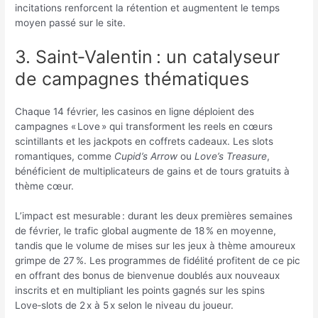
incitations renforcent la rétention et augmentent le temps
moyen passé sur le site.
3. Saint‑Valentin : un catalyseur
de campagnes thématiques
Chaque 14 février, les casinos en ligne déploient des
campagnes « Love » qui transforment les reels en cœurs
scintillants et les jackpots en coffrets cadeaux. Les slots
romantiques, comme
Cupid’s Arrow
ou
Love’s Treasure
,
bénéficient de multiplicateurs de gains et de tours gratuits à
thème cœur.
L’impact est mesurable : durant les deux premières semaines
de février, le trafic global augmente de 18 % en moyenne,
tandis que le volume de mises sur les jeux à thème amoureux
grimpe de 27 %. Les programmes de fidélité profitent de ce pic
en offrant des bonus de bienvenue doublés aux nouveaux
inscrits et en multipliant les points gagnés sur les spins
Love‑slots de 2 x à 5 x selon le niveau du joueur.