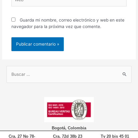
Guarda mi nombre, correo electrónico y web en este
navegador para la próxima vez que comente.
Bogotá, Colombia
Cra. 27 No 78-
Cra. 72d 38b 23
Tv 20 bis 45 01