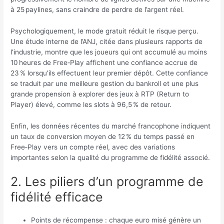
à 25 paylines, sans craindre de perdre de l’argent réel.
Psychologiquement, le mode gratuit réduit le risque perçu.
Une étude interne de l’ANJ, citée dans plusieurs rapports de
l’industrie, montre que les joueurs qui ont accumulé au moins
10 heures de Free‑Play affichent une confiance accrue de
23 % lorsqu’ils effectuent leur premier dépôt. Cette confiance
se traduit par une meilleure gestion du bankroll et une plus
grande propension à explorer des jeux à RTP (Return to
Player) élevé, comme les slots à 96,5 % de retour.
Enfin, les données récentes du marché francophone indiquent
un taux de conversion moyen de 12 % du temps passé en
Free‑Play vers un compte réel, avec des variations
importantes selon la qualité du programme de fidélité associé.
2. Les piliers d’un programme de
fidélité efficace
Points de récompense : chaque euro misé génère un