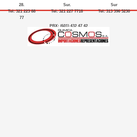
28.
Sur.
Sur
Tel: 321 223 88
Tel: 321 227 7718
Tel: 313 396 5230
77
PBX: (601) 432 47 42