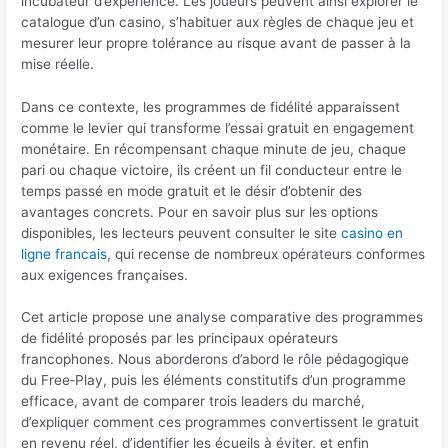
incubateur d’expérience. Les joueurs peuvent ainsi explorer le
catalogue d’un casino, s’habituer aux règles de chaque jeu et
mesurer leur propre tolérance au risque avant de passer à la
mise réelle.
Dans ce contexte, les programmes de fidélité apparaissent
comme le levier qui transforme l’essai gratuit en engagement
monétaire. En récompensant chaque minute de jeu, chaque
pari ou chaque victoire, ils créent un fil conducteur entre le
temps passé en mode gratuit et le désir d’obtenir des
avantages concrets. Pour en savoir plus sur les options
disponibles, les lecteurs peuvent consulter le site
casino en
ligne francais
, qui recense de nombreux opérateurs conformes
aux exigences françaises.
Cet article propose une analyse comparative des programmes
de fidélité proposés par les principaux opérateurs
francophones. Nous aborderons d’abord le rôle pédagogique
du Free‑Play, puis les éléments constitutifs d’un programme
efficace, avant de comparer trois leaders du marché,
d’expliquer comment ces programmes convertissent le gratuit
en revenu réel, d’identifier les écueils à éviter, et enfin