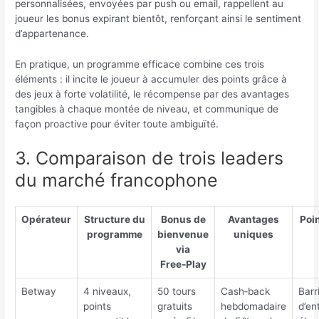
personnalisées, envoyées par push ou email, rappellent au
joueur les bonus expirant bientôt, renforçant ainsi le sentiment
d’appartenance.
En pratique, un programme efficace combine ces trois
éléments : il incite le joueur à accumuler des points grâce à
des jeux à forte volatilité, le récompense par des avantages
tangibles à chaque montée de niveau, et communique de
façon proactive pour éviter toute ambiguïté.
3. Comparaison de trois leaders
du marché francophone
Opérateur
Structure du
Bonus de
Avantages
Poin
programme
bienvenue
uniques
via
Free‑Play
Betway
4 niveaux,
50 tours
Cash‑back
Barr
points
gratuits
hebdomadaire
d’en