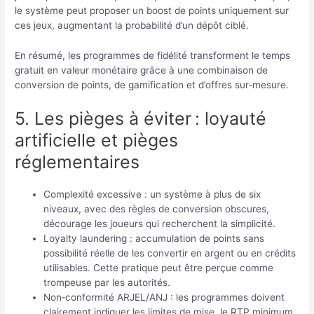
le système peut proposer un boost de points uniquement sur
ces jeux, augmentant la probabilité d’un dépôt ciblé.
En résumé, les programmes de fidélité transforment le temps
gratuit en valeur monétaire grâce à une combinaison de
conversion de points, de gamification et d’offres sur‑mesure.
5. Les pièges à éviter : loyauté
artificielle et pièges
réglementaires
Complexité excessive : un système à plus de six
niveaux, avec des règles de conversion obscures,
décourage les joueurs qui recherchent la simplicité.
Loyalty laundering : accumulation de points sans
possibilité réelle de les convertir en argent ou en crédits
utilisables. Cette pratique peut être perçue comme
trompeuse par les autorités.
Non‑conformité ARJEL/ANJ : les programmes doivent
clairement indiquer les limites de mise, le RTP minimum