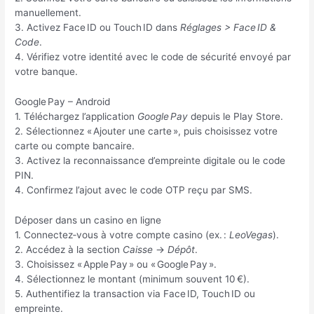
manuellement.
3. Activez Face ID ou Touch ID dans
Réglages > Face ID &
Code
.
4. Vérifiez votre identité avec le code de sécurité envoyé par
votre banque.
Google Pay – Android
1. Téléchargez l’application
Google Pay
depuis le Play Store.
2. Sélectionnez « Ajouter une carte », puis choisissez votre
carte ou compte bancaire.
3. Activez la reconnaissance d’empreinte digitale ou le code
PIN.
4. Confirmez l’ajout avec le code OTP reçu par SMS.
Déposer dans un casino en ligne
1. Connectez‑vous à votre compte casino (ex. :
LeoVegas
).
2. Accédez à la section
Caisse
→
Dépôt
.
3. Choisissez « Apple Pay » ou « Google Pay ».
4. Sélectionnez le montant (minimum souvent 10 €).
5. Authentifiez la transaction via Face ID, Touch ID ou
empreinte.