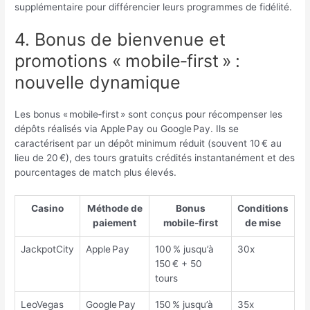
supplémentaire pour différencier leurs programmes de fidélité.
4. Bonus de bienvenue et
promotions « mobile‑first » :
nouvelle dynamique
Les bonus « mobile‑first » sont conçus pour récompenser les
dépôts réalisés via Apple Pay ou Google Pay. Ils se
caractérisent par un dépôt minimum réduit (souvent 10 € au
lieu de 20 €), des tours gratuits crédités instantanément et des
pourcentages de match plus élevés.
Casino
Méthode de
Bonus
Conditions
paiement
mobile‑first
de mise
JackpotCity
Apple Pay
100 % jusqu’à
30x
150 € + 50
tours
LeoVegas
Google Pay
150 % jusqu’à
35x