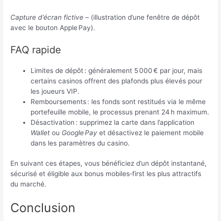
Capture d’écran fictive
– (illustration d’une fenêtre de dépôt
avec le bouton Apple Pay).
FAQ rapide
Limites de dépôt : généralement 5 000 € par jour, mais
certains casinos offrent des plafonds plus élevés pour
les joueurs VIP.
Remboursements : les fonds sont restitués via le même
portefeuille mobile, le processus prenant 24 h maximum.
Désactivation : supprimez la carte dans l’application
Wallet
ou
Google Pay
et désactivez le paiement mobile
dans les paramètres du casino.
En suivant ces étapes, vous bénéficiez d’un dépôt instantané,
sécurisé et éligible aux bonus mobiles‑first les plus attractifs
du marché.
Conclusion