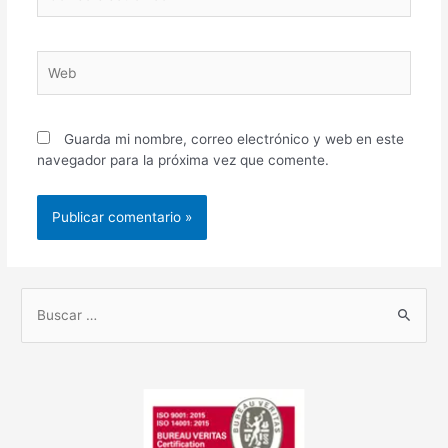
Guarda mi nombre, correo electrónico y web en este
navegador para la próxima vez que comente.