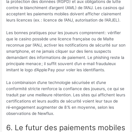
la protection des données (RGPD) et aux obligations de lutte
contre le blanchiment d’argent (AML) de l’ANJ. Les casinos qui
acceptent les paiements mobiles doivent afficher clairement
leurs licences (ex. : licence de l’ANJ, autorisation de l’ARJEL).
Les bonnes pratiques pour les joueurs comprennent : vérifier
que le casino possède une licence française ou de Malte
reconnue par l’ANJ, activer les notifications de sécurité sur son
smartphone, et ne jamais cliquer sur des liens suspects
demandant des informations de paiement. Le phishing reste la
principale menace ; il suffit souvent d’un e‑mail frauduleux
imitant le logo d’Apple Pay pour voler les identifiants.
La combinaison d’une technologie sécurisée et d’une
conformité stricte renforce la confiance des joueurs, ce qui se
traduit par une meilleure rétention. Les sites qui affichent leurs
certifications et leurs audits de sécurité voient leur taux de
ré‑engagement augmenter de 8 % en moyenne, selon les
observations de Newflux.
6. Le futur des paiements mobiles