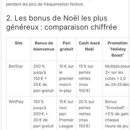
pendant les pics de fréquentation festive.
2. Les bonus de Noël les plus
généreux : comparaison chiffrée
Site
Bonus de
Pari
Cash‑back
Promotion
bienvenue
gratuit
Noël
“Holiday
Boost”
BetStar
200 %
10 € sur
15 % sur
Multiplicateu
jusqu’à
le
pertes
2× sur les
150 € +
premier
nettes
cotes > 2,0
25 € de
match
(max
du 24‑25 déc
pari gratuit
in‑play
100 €)
WinPlay
150 %
15 € sur
20 % sur
Bonus
jusqu’à
tout
pertes
“Snowball” :
200 € +
pari
nettes
+5 % de gain
30 € de
Premier
(max
chaque
pari gratuit
League
150 €)
heure de jeu