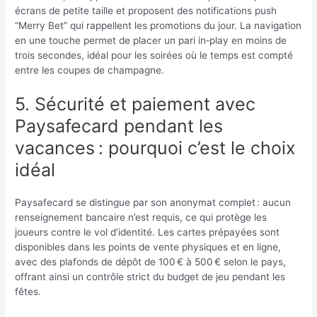
écrans de petite taille et proposent des notifications push
“Merry Bet” qui rappellent les promotions du jour. La navigation
en une touche permet de placer un pari in‑play en moins de
trois secondes, idéal pour les soirées où le temps est compté
entre les coupes de champagne.
5. Sécurité et paiement avec
Paysafecard pendant les
vacances : pourquoi c’est le choix
idéal
Paysafecard se distingue par son anonymat complet : aucun
renseignement bancaire n’est requis, ce qui protège les
joueurs contre le vol d’identité. Les cartes prépayées sont
disponibles dans les points de vente physiques et en ligne,
avec des plafonds de dépôt de 100 € à 500 € selon le pays,
offrant ainsi un contrôle strict du budget de jeu pendant les
fêtes.