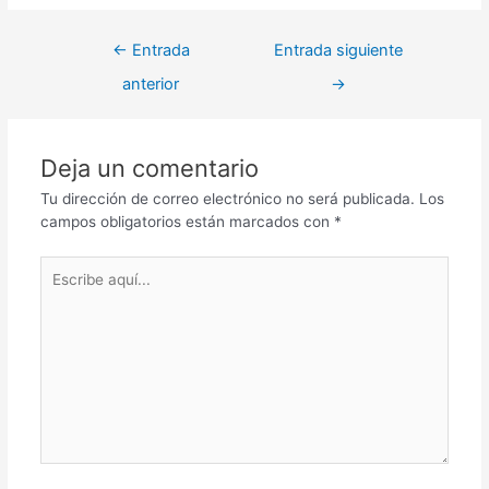
←
Entrada
Entrada siguiente
anterior
→
Deja un comentario
Tu dirección de correo electrónico no será publicada.
Los
campos obligatorios están marcados con
*