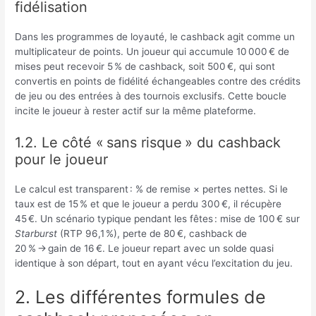
fidélisation
Dans les programmes de loyauté, le cashback agit comme un
multiplicateur de points. Un joueur qui accumule 10 000 € de
mises peut recevoir 5 % de cashback, soit 500 €, qui sont
convertis en points de fidélité échangeables contre des crédits
de jeu ou des entrées à des tournois exclusifs. Cette boucle
incite le joueur à rester actif sur la même plateforme.
1.2. Le côté « sans risque » du cashback
pour le joueur
Le calcul est transparent : % de remise × pertes nettes. Si le
taux est de 15 % et que le joueur a perdu 300 €, il récupère
45 €. Un scénario typique pendant les fêtes : mise de 100 € sur
Starburst
(RTP 96,1 %), perte de 80 €, cashback de
20 % → gain de 16 €. Le joueur repart avec un solde quasi
identique à son départ, tout en ayant vécu l’excitation du jeu.
2. Les différentes formules de