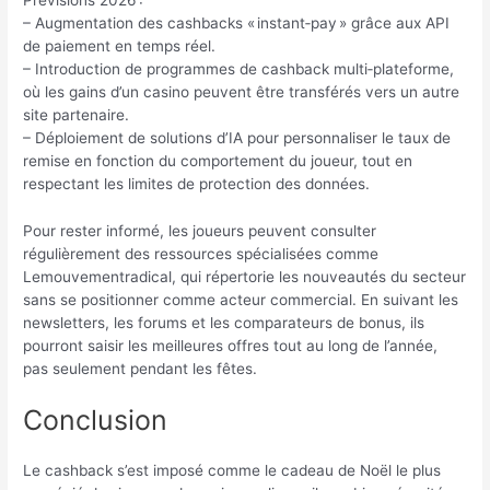
– Augmentation des cashbacks « instant‑pay » grâce aux API
de paiement en temps réel.
– Introduction de programmes de cashback multi‑plateforme,
où les gains d’un casino peuvent être transférés vers un autre
site partenaire.
– Déploiement de solutions d’IA pour personnaliser le taux de
remise en fonction du comportement du joueur, tout en
respectant les limites de protection des données.
Pour rester informé, les joueurs peuvent consulter
régulièrement des ressources spécialisées comme
Lemouvementradical, qui répertorie les nouveautés du secteur
sans se positionner comme acteur commercial. En suivant les
newsletters, les forums et les comparateurs de bonus, ils
pourront saisir les meilleures offres tout au long de l’année,
pas seulement pendant les fêtes.
Conclusion
Le cashback s’est imposé comme le cadeau de Noël le plus