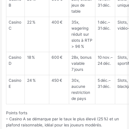
B
jeux de
31 déc.
uniqu
table
Casino
22 %
400 €
35x,
1 déc.–
Slots,
C
wagering
31 déc.
vidéo
réduit sur
slots à RTP
> 96 %
Casino
18 %
600 €
28x, bonus
10 nov.–
Slots,
D
valable
24 déc.
sporti
7 jours
Casino
24 %
450 €
30x,
5 déc.–
Slots,
E
aucune
31 déc.
black
restriction
de pays
Points forts
– Casino A se démarque par le taux le plus élevé (25 %) et un
plafond raisonnable, idéal pour les joueurs modérés.