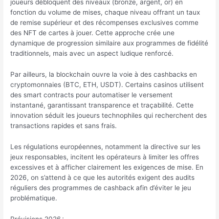
joueurs débloquent des niveaux (bronze, argent, or) en
fonction du volume de mises, chaque niveau offrant un taux
de remise supérieur et des récompenses exclusives comme
des NFT de cartes à jouer. Cette approche crée une
dynamique de progression similaire aux programmes de fidélité
traditionnels, mais avec un aspect ludique renforcé.
Par ailleurs, la blockchain ouvre la voie à des cashbacks en
cryptomonnaies (BTC, ETH, USDT). Certains casinos utilisent
des smart contracts pour automatiser le versement
instantané, garantissant transparence et traçabilité. Cette
innovation séduit les joueurs technophiles qui recherchent des
transactions rapides et sans frais.
Les régulations européennes, notamment la directive sur les
jeux responsables, incitent les opérateurs à limiter les offres
excessives et à afficher clairement les exigences de mise. En
2026, on s’attend à ce que les autorités exigent des audits
réguliers des programmes de cashback afin d’éviter le jeu
problématique.
Prévisions 2026 :