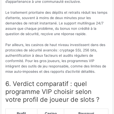
d’appartenance à une communauté exclusive.
Le traitement prioritaire des dépôts et retraits réduit les temps
d’attente, souvent à moins de deux minutes pour les
demandes de retrait instantané. Le support multilingue 24/7
assure que chaque problème, du bonus non crédité à la
question de sécurité, reçoive une réponse rapide.
Par ailleurs, les casinos de haut niveau investissent dans des
protocoles de sécurité avancés : cryptage SSL 256 bits,
authentification à deux facteurs et audits réguliers de
conformité. Pour les gros joueurs, les programmes VIP
intègrent des outils de jeu responsable, comme des limites de
mise auto‑imposées et des rapports d’activité détaillés.
6. Verdict comparatif : quel
programme VIP choisir selon
votre profil de joueur de slots ?
Profil
Casino
Pourquoi