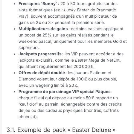
Free spins “Bunny”
: 20 à 50 tours gratuits sur des
slots thématiques (ex. :
Lucky Easter
de Pragmatic
Play), souvent accompagnés d’un multiplicateur de
gains de 2 x ou 3 x pendant la première série.
Multiplicateurs de gains
: certains casinos appliquent
un boost de 25 % sur les gains réalisés pendant le
week‑end pascal, uniquement pour les membres Gold et
supérieurs.
Jackpots progressifs
: les VIP peuvent accéder à des
jackpots exclusifs, comme le
Easter Mega
de NetEnt,
qui atteint régulièrement les 200 000 €.
Offres de dépôt doublé
: les joueurs Platinum et
Diamond voient leur dépôt de 100 € ou plus doublé,
avec un wagering limité à 20 x.
Programme de parrainage VIP spécial Pâques
:
chaque filleul qui dépose au moins 50 € rapporte un
“œuf d’or” au parrain, échangeable contre des crédits
de jeu ou des cadeaux physiques (montres, coffrets
chocolat).
3.1. Exemple de pack « Easter Deluxe »