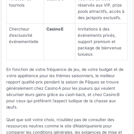
tournois
réservés aux VIP, prize
pools attractifs, accès à
des jackpots exclusifs.
Chercheur
Casino E
Invitations à des
d’exclusivité
événements privés,
événementielle
support premium et
package de bienvenue
luxueux.
En fonction de votre fréquence de jeu, de votre budget et de
votre appétence pour les thèmes saisonniers, le meilleur
rapport qualité‑prix pendant la saison de Pâques se trouve
généralement chez Casino A pour les joueurs qui veulent
sécuriser leurs gains grâce au cash‑back, et chez Casino B
pour ceux qui préfèrent l’aspect ludique de la chasse aux
œufs.
Quel que soit votre choix, n’oubliez pas de consulter des
ressources neutres comme le site d’Alabriqueterie pour
comparer les conditions générales, les exigences de mise et