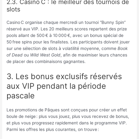
2.3. Casino C : le meilleur des tournois de
slots
Casino C organise chaque mercredi un tournoi “Bunny Spin”
réservé aux VIP. Les 20 meilleurs scores repartent des prize
pools allant de 500 € à 10 000 €, avec un bonus spécial de
50 free spins pour les finalistes. Les participants doivent jouer
sur une sélection de slots à volatilité moyenne, comme
Book
of Dead
ou
Wild West Gold
, afin de maximiser leurs chances
de placer des combinaisons gagnantes.
3. Les bonus exclusifs réservés
aux VIP pendant la période
pascale
Les promotions de Pâques sont conçues pour créer un effet
boule de neige : plus vous jouez, plus vous recevez de bonus,
et plus vous progressez rapidement dans le programme VIP.
Parmi les offres les plus courantes, on trouve :