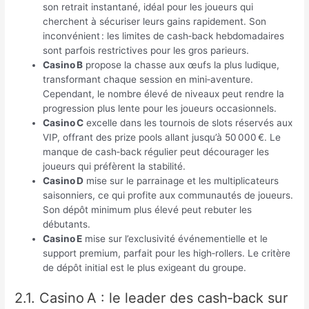
son retrait instantané, idéal pour les joueurs qui
cherchent à sécuriser leurs gains rapidement. Son
inconvénient : les limites de cash‑back hebdomadaires
sont parfois restrictives pour les gros parieurs.
Casino B
propose la chasse aux œufs la plus ludique,
transformant chaque session en mini‑aventure.
Cependant, le nombre élevé de niveaux peut rendre la
progression plus lente pour les joueurs occasionnels.
Casino C
excelle dans les tournois de slots réservés aux
VIP, offrant des prize pools allant jusqu’à 50 000 €. Le
manque de cash‑back régulier peut décourager les
joueurs qui préfèrent la stabilité.
Casino D
mise sur le parrainage et les multiplicateurs
saisonniers, ce qui profite aux communautés de joueurs.
Son dépôt minimum plus élevé peut rebuter les
débutants.
Casino E
mise sur l’exclusivité événementielle et le
support premium, parfait pour les high‑rollers. Le critère
de dépôt initial est le plus exigeant du groupe.
2.1. Casino A : le leader des cash‑back sur