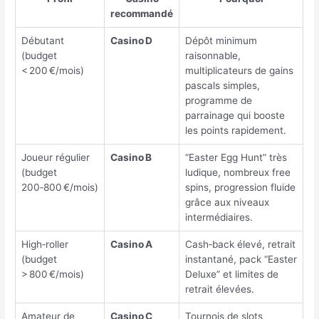
recommandé
Débutant
Casino D
Dépôt minimum
(budget
raisonnable,
< 200 €/mois)
multiplicateurs de gains
pascals simples,
programme de
parrainage qui booste
les points rapidement.
Joueur régulier
Casino B
“Easter Egg Hunt” très
(budget
ludique, nombreux free
200‑800 €/mois)
spins, progression fluide
grâce aux niveaux
intermédiaires.
High‑roller
Casino A
Cash‑back élevé, retrait
(budget
instantané, pack “Easter
> 800 €/mois)
Deluxe” et limites de
retrait élevées.
Amateur de
Casino C
Tournois de slots