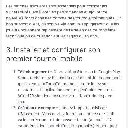
Les patches fréquents sont essentiels pour corriger les
vulnérabilités, améliorer les performances et ajouter de
nouvelles fonctionnalités comme des tournois thématiques. Un
bon support client, disponible via chat in‑app, garantit que les
joueurs obtiennent rapidement de l’aide en cas de problème
technique ou de question sur les règles du tournoi.
3. Installer et configurer son
premier tournoi mobile
Téléchargement
– Ouvrez l’App Store ou le Google Play
Store, recherchez le nom du casino mobile recommandé
(par exemple « TurboTournament ») et cliquez sur
« Installer ». L’application occupe généralement entre
80 et 120 Mo, donc assurez‑vous d’avoir de l’espace
libre.
Création de compte
– Lancez l’app et choisissez
« S’inscrire ». Vous devrez fournir une adresse e‑mail
valide, créer un mot de passe robuste (au moins 12
caractères, incluant chiffres et symboles) et accepter