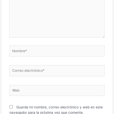
Guarda mi nombre, correo electrónico y web en este
navegador para la próxima vez que comente.