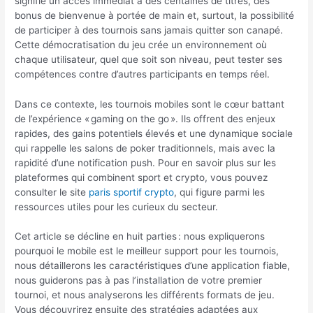
signifie un accès immédiat à des centaines de titres, des
bonus de bienvenue à portée de main et, surtout, la possibilité
de participer à des tournois sans jamais quitter son canapé.
Cette démocratisation du jeu crée un environnement où
chaque utilisateur, quel que soit son niveau, peut tester ses
compétences contre d’autres participants en temps réel.
Dans ce contexte, les tournois mobiles sont le cœur battant
de l’expérience « gaming on the go ». Ils offrent des enjeux
rapides, des gains potentiels élevés et une dynamique sociale
qui rappelle les salons de poker traditionnels, mais avec la
rapidité d’une notification push. Pour en savoir plus sur les
plateformes qui combinent sport et crypto, vous pouvez
consulter le site
paris sportif crypto
, qui figure parmi les
ressources utiles pour les curieux du secteur.
Cet article se décline en huit parties : nous expliquerons
pourquoi le mobile est le meilleur support pour les tournois,
nous détaillerons les caractéristiques d’une application fiable,
nous guiderons pas à pas l’installation de votre premier
tournoi, et nous analyserons les différents formats de jeu.
Vous découvrirez ensuite des stratégies adaptées aux