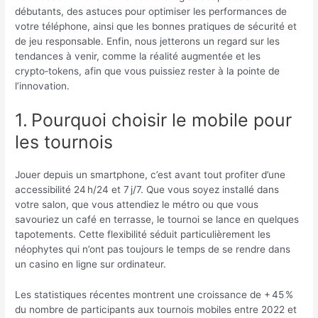
débutants, des astuces pour optimiser les performances de
votre téléphone, ainsi que les bonnes pratiques de sécurité et
de jeu responsable. Enfin, nous jetterons un regard sur les
tendances à venir, comme la réalité augmentée et les
crypto‑tokens, afin que vous puissiez rester à la pointe de
l’innovation.
1. Pourquoi choisir le mobile pour
les tournois
Jouer depuis un smartphone, c’est avant tout profiter d’une
accessibilité 24 h/24 et 7 j/7. Que vous soyez installé dans
votre salon, que vous attendiez le métro ou que vous
savouriez un café en terrasse, le tournoi se lance en quelques
tapotements. Cette flexibilité séduit particulièrement les
néophytes qui n’ont pas toujours le temps de se rendre dans
un casino en ligne sur ordinateur.
Les statistiques récentes montrent une croissance de + 45 %
du nombre de participants aux tournois mobiles entre 2022 et