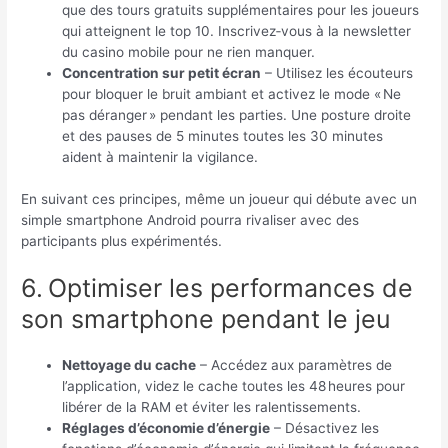
que des tours gratuits supplémentaires pour les joueurs
qui atteignent le top 10. Inscrivez‑vous à la newsletter
du casino mobile pour ne rien manquer.
Concentration sur petit écran
– Utilisez les écouteurs
pour bloquer le bruit ambiant et activez le mode « Ne
pas déranger » pendant les parties. Une posture droite
et des pauses de 5 minutes toutes les 30 minutes
aident à maintenir la vigilance.
En suivant ces principes, même un joueur qui débute avec un
simple smartphone Android pourra rivaliser avec des
participants plus expérimentés.
6. Optimiser les performances de
son smartphone pendant le jeu
Nettoyage du cache
– Accédez aux paramètres de
l’application, videz le cache toutes les 48 heures pour
libérer de la RAM et éviter les ralentissements.
Réglages d’économie d’énergie
– Désactivez les