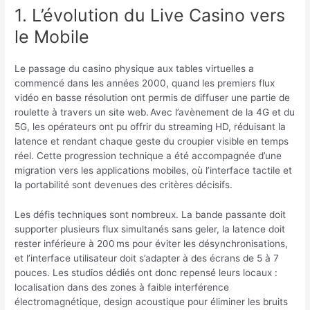
1. L’évolution du Live Casino vers
le Mobile
Le passage du casino physique aux tables virtuelles a
commencé dans les années 2000, quand les premiers flux
vidéo en basse résolution ont permis de diffuser une partie de
roulette à travers un site web. Avec l’avènement de la 4G et du
5G, les opérateurs ont pu offrir du streaming HD, réduisant la
latence et rendant chaque geste du croupier visible en temps
réel. Cette progression technique a été accompagnée d’une
migration vers les applications mobiles, où l’interface tactile et
la portabilité sont devenues des critères décisifs.
Les défis techniques sont nombreux. La bande passante doit
supporter plusieurs flux simultanés sans geler, la latence doit
rester inférieure à 200 ms pour éviter les désynchronisations,
et l’interface utilisateur doit s’adapter à des écrans de 5 à 7
pouces. Les studios dédiés ont donc repensé leurs locaux :
localisation dans des zones à faible interférence
électromagnétique, design acoustique pour éliminer les bruits