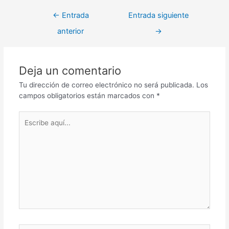
←
Entrada
Entrada siguiente
anterior
→
Deja un comentario
Tu dirección de correo electrónico no será publicada.
Los
campos obligatorios están marcados con
*