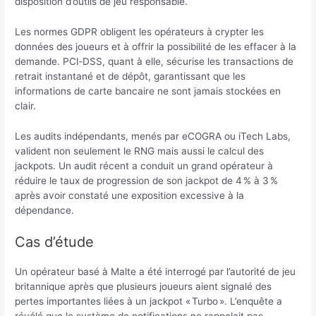
disposition d’outils de jeu responsable.
Les normes GDPR obligent les opérateurs à crypter les
données des joueurs et à offrir la possibilité de les effacer à la
demande. PCI‑DSS, quant à elle, sécurise les transactions de
retrait instantané et de dépôt, garantissant que les
informations de carte bancaire ne sont jamais stockées en
clair.
Les audits indépendants, menés par eCOGRA ou iTech Labs,
valident non seulement le RNG mais aussi le calcul des
jackpots. Un audit récent a conduit un grand opérateur à
réduire le taux de progression de son jackpot de 4 % à 3 %
après avoir constaté une exposition excessive à la
dépendance.
Cas d’étude
Un opérateur basé à Malte a été interrogé par l’autorité de jeu
britannique après que plusieurs joueurs aient signalé des
pertes importantes liées à un jackpot « Turbo ». L’enquête a
révélé que le système de notifications ne rappelait pas