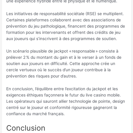
une expérience hybride entre le physique et le numérique.
Les initiatives de responsabilité sociétale (RSE) se multiplient.
Certaines plateformes collaborent avec des associations de
prévention du jeu pathologique, financent des programmes de
formation pour les intervenants et offrent des crédits de jeu
aux joueurs qui s’inscrivent à des programmes de soutien.
Un scénario plausible de jackpot « responsable » consiste à
prélever 2 % du montant du gain et à le verser à un fonds de
soutien aux joueurs en difficulté. Cette approche crée un
cercle vertueux où le succès d’un joueur contribue à la
prévention des risques pour d’autres.
En conclusion, l’équilibre entre l’excitation du jackpot et les
exigences éthiques façonnera le futur du live casino mobile.
Les opérateurs qui sauront allier technologie de pointe, design
centré sur le joueur et conformité rigoureuse gagneront la
confiance du marché français.
Conclusion