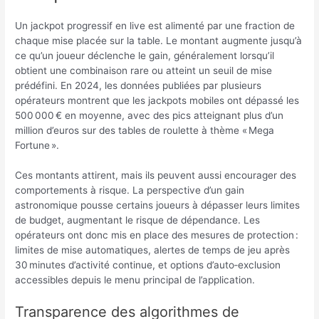
Un jackpot progressif en live est alimenté par une fraction de
chaque mise placée sur la table. Le montant augmente jusqu’à
ce qu’un joueur déclenche le gain, généralement lorsqu’il
obtient une combinaison rare ou atteint un seuil de mise
prédéfini. En 2024, les données publiées par plusieurs
opérateurs montrent que les jackpots mobiles ont dépassé les
500 000 € en moyenne, avec des pics atteignant plus d’un
million d’euros sur des tables de roulette à thème « Mega
Fortune ».
Ces montants attirent, mais ils peuvent aussi encourager des
comportements à risque. La perspective d’un gain
astronomique pousse certains joueurs à dépasser leurs limites
de budget, augmentant le risque de dépendance. Les
opérateurs ont donc mis en place des mesures de protection :
limites de mise automatiques, alertes de temps de jeu après
30 minutes d’activité continue, et options d’auto‑exclusion
accessibles depuis le menu principal de l’application.
Transparence des algorithmes de