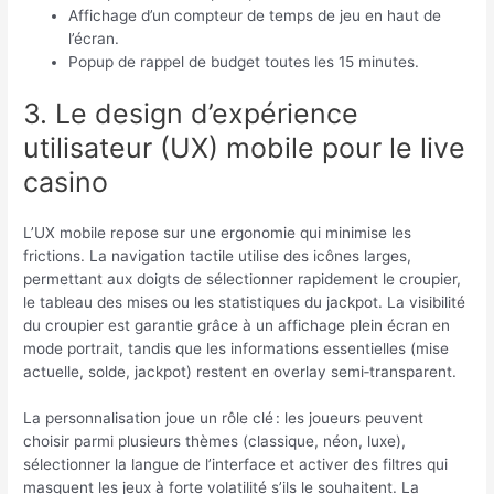
Affichage d’un compteur de temps de jeu en haut de
l’écran.
Popup de rappel de budget toutes les 15 minutes.
3. Le design d’expérience
utilisateur (UX) mobile pour le live
casino
L’UX mobile repose sur une ergonomie qui minimise les
frictions. La navigation tactile utilise des icônes larges,
permettant aux doigts de sélectionner rapidement le croupier,
le tableau des mises ou les statistiques du jackpot. La visibilité
du croupier est garantie grâce à un affichage plein écran en
mode portrait, tandis que les informations essentielles (mise
actuelle, solde, jackpot) restent en overlay semi‑transparent.
La personnalisation joue un rôle clé : les joueurs peuvent
choisir parmi plusieurs thèmes (classique, néon, luxe),
sélectionner la langue de l’interface et activer des filtres qui
masquent les jeux à forte volatilité s’ils le souhaitent. La