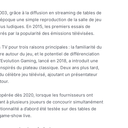
2003, grâce à la diffusion en streaming de tables de
 l’époque une simple reproduction de la salle de jeu
lus ludiques. En 2015, les premiers essais de
és par la popularité des émissions télévisées.
V pour trois raisons principales : la familiarité du
re autour du jeu, et le potentiel de différenciation
’Evolution Gaming, lancé en 2018, a introduit une
 inspirés du plateau classique. Deux ans plus tard,
du célèbre jeu télévisé, ajoutant un présentateur
tour.
t opérée dès 2020, lorsque les fournisseurs ont
nt à plusieurs joueurs de concourir simultanément
ionnalité a d’abord été testée sur des tables de
 game‑show live.