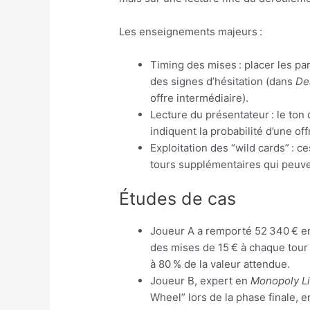
Les enseignements majeurs :
Timing des mises : placer les pa
des signes d’hésitation (dans
De
offre intermédiaire).
Lecture du présentateur : le ton
indiquent la probabilité d’une of
Exploitation des “wild cards” : c
tours supplémentaires qui peuv
Études de cas
Joueur A a remporté 52 340 € en
des mises de 15 € à chaque tour
à 80 % de la valeur attendue.
Joueur B, expert en
Monopoly L
Wheel” lors de la phase finale, 