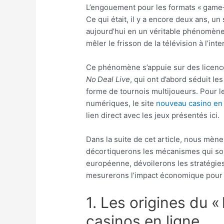
L’engouement pour les formats « game‑s
Ce qui était, il y a encore deux ans, u
aujourd’hui en un véritable phénomène 
mêler le frisson de la télévision à l’in
Ce phénomène s’appuie sur des lice
No Deal Live
, qui ont d’abord séduit l
forme de tournois multijoueurs. Pour l
numériques, le site
nouveau casino en 
lien direct avec les jeux présentés ici.
Dans la suite de cet article, nous mèn
décortiquerons les mécanismes qui sou
européenne, dévoilerons les stratégie
mesurerons l’impact économique pour l
1. Les origines du 
casinos en ligne