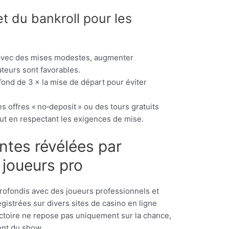
et du bankroll pour les
avec des mises modestes, augmenter
ateurs sont favorables.
afond de 3 × la mise de départ pour éviter
es offres « no‑deposit » ou des tours gratuits
ut en respectant les exigences de mise.
ntes révélées par
 joueurs pro
rofondis avec des joueurs professionnels et
egistrées sur divers sites de casino en ligne
ictoire ne repose pas uniquement sur la chance,
ent du show.