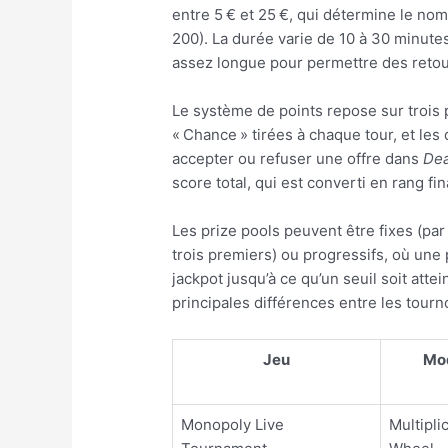
entre 5 € et 25 €, qui détermine le no
200). La durée varie de 10 à 30 minutes
assez longue pour permettre des retou
Le système de points repose sur trois pi
« Chance » tirées à chaque tour, et les
accepter ou refuser une offre dans
Dea
score total, qui est converti en rang fin
Les prize pools peuvent être fixes (pa
trois premiers) ou progressifs, où une 
jackpot jusqu’à ce qu’un seuil soit att
principales différences entre les tourn
Jeu
Mod
Monopoly Live
Multipli