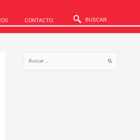
BUSCAR
ROS
CONTACTO