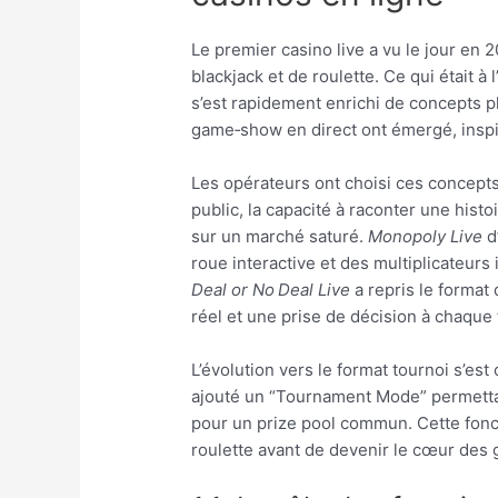
Le premier casino live a vu le jour en 
blackjack et de roulette. Ce qui était à
s’est rapidement enrichi de concepts p
game‑show en direct ont émergé, inspir
Les opérateurs ont choisi ces concepts T
public, la capacité à raconter une histoi
sur un marché saturé.
Monopoly Live
d
roue interactive et des multiplicateurs
Deal or No Deal Live
a repris le format 
réel et une prise de décision à chaque 
L’évolution vers le format tournoi s’es
ajouté un “Tournament Mode” permetta
pour un prize pool commun. Cette fonct
roulette avant de devenir le cœur des