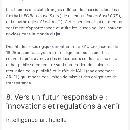
Les thèmes des slots français reflètent les passions locales : le
football (
FC Barcelona Slots
), le cinéma (
James Bond 007
),
et la mythologie (
Gladiator II
). Cette personnalisation crée un
sentiment d’appartenance et attire les jeunes adultes, souvent
novices dans le monde du jeu.
Des études sociologiques montrent que 27 % des joueurs de
18‑25 ans ont essayé un slot en ligne au moins une fois,
souvent après avoir vu des influenceurs sur les réseaux. Le
débat public se concentre sur la protection des mineurs, la
régulation de la publicité et le rôle de l’ANJ (anciennement
ARJEL) qui impose des limites de mise et des obligations de
transparence.
8. Vers un futur responsable :
innovations et régulations à venir
Intelligence artificielle