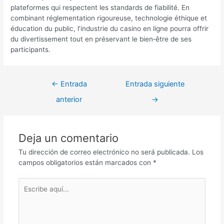
plateformes qui respectent les standards de fiabilité. En
combinant réglementation rigoureuse, technologie éthique et
éducation du public, l’industrie du casino en ligne pourra offrir
du divertissement tout en préservant le bien‑être de ses
participants.
←
Entrada
Entrada siguiente
anterior
→
Deja un comentario
Tu dirección de correo electrónico no será publicada.
Los
campos obligatorios están marcados con
*