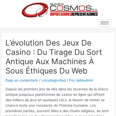
L’évolution Des Jeux De
Casino : Du Tirage Du Sort
Antique Aux Machines À
Sous Éthiques Du Web
Deja un comentario
/
Uncategorized
/ Por
zebradmin
Depuis les premiers jets de dés dans les tavernes de la Grèce
antique jusqu’aux plateformes de casino en ligne qui offrent
des milliers de jeux en quelques clics, le besoin de tenter sa
chance reste une constante de l’histoire humaine. Les
premières parties, souvent liées à des rituels religieux, se sont