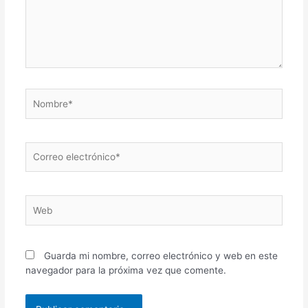
Guarda mi nombre, correo electrónico y web en este
navegador para la próxima vez que comente.