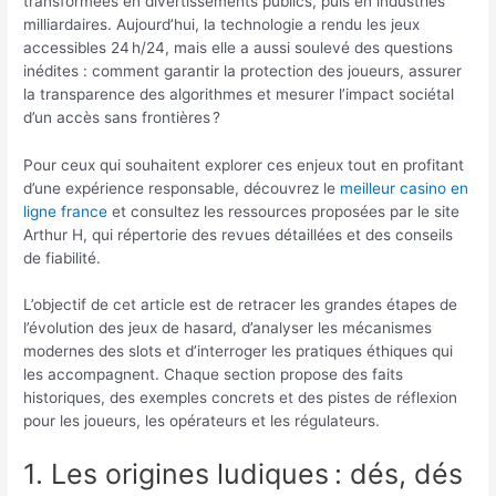
transformées en divertissements publics, puis en industries
milliardaires. Aujourd’hui, la technologie a rendu les jeux
accessibles 24 h/24, mais elle a aussi soulevé des questions
inédites : comment garantir la protection des joueurs, assurer
la transparence des algorithmes et mesurer l’impact sociétal
d’un accès sans frontières ?
Pour ceux qui souhaitent explorer ces enjeux tout en profitant
d’une expérience responsable, découvrez le
meilleur casino en
ligne france
et consultez les ressources proposées par le site
Arthur H, qui répertorie des revues détaillées et des conseils
de fiabilité.
L’objectif de cet article est de retracer les grandes étapes de
l’évolution des jeux de hasard, d’analyser les mécanismes
modernes des slots et d’interroger les pratiques éthiques qui
les accompagnent. Chaque section propose des faits
historiques, des exemples concrets et des pistes de réflexion
pour les joueurs, les opérateurs et les régulateurs.
1. Les origines ludiques : dés, dés