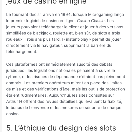
jeux de casino en ligne
Le tournant décisif arriva en 1994, lorsque Microgaming lança
le premier logiciel de casino en ligne,
Casino Classic
. Les
joueurs pouvaient télécharger le client et jouer à des versions
simplifiées de blackjack, roulette et, bien sûr, de slots à trois
rouleaux. Trois ans plus tard, l’« instant‑play » permit de jouer
directement via le navigateur, supprimant la barrière du
téléchargement.
Ces plateformes ont immédiatement suscité des débats
juridiques : les législations nationales peinaient à suivre le
rythme, et les risques de dépendance n’étaient pas pleinement
compris. Les premiers opérateurs mirent en place des limites
de mise et des vérifications d’âge, mais les outils de protection
étaient rudimentaires. Aujourd’hui, les sites consultés sur
Arthur H offrent des revues détaillées qui évaluent la fiabilité,
le bonus de bienvenue et les mesures de sécurité de chaque
casino.
5. L’éthique du design des slots