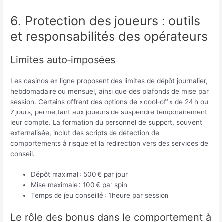
6. Protection des joueurs : outils
et responsabilités des opérateurs
Limites auto‑imposées
Les casinos en ligne proposent des limites de dépôt journalier,
hebdomadaire ou mensuel, ainsi que des plafonds de mise par
session. Certains offrent des options de « cool‑off » de 24 h ou
7 jours, permettant aux joueurs de suspendre temporairement
leur compte. La formation du personnel de support, souvent
externalisée, inclut des scripts de détection de
comportements à risque et la redirection vers des services de
conseil.
Dépôt maximal : 500 € par jour
Mise maximale : 100 € par spin
Temps de jeu conseillé : 1 heure par session
Le rôle des bonus dans le comportement à