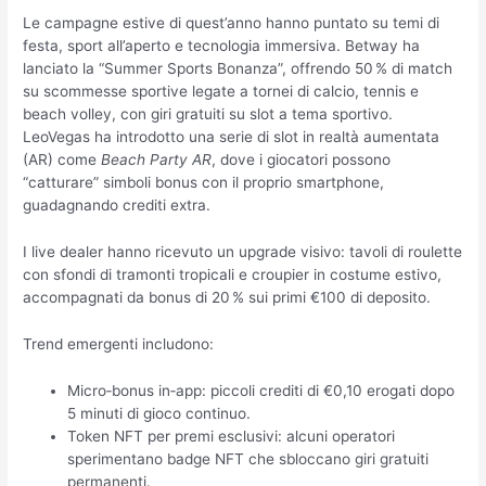
Le campagne estive di quest’anno hanno puntato su temi di
festa, sport all’aperto e tecnologia immersiva. Betway ha
lanciato la “Summer Sports Bonanza”, offrendo 50 % di match
su scommesse sportive legate a tornei di calcio, tennis e
beach volley, con giri gratuiti su slot a tema sportivo.
LeoVegas ha introdotto una serie di slot in realtà aumentata
(AR) come
Beach Party AR
, dove i giocatori possono
“catturare” simboli bonus con il proprio smartphone,
guadagnando crediti extra.
I live dealer hanno ricevuto un upgrade visivo: tavoli di roulette
con sfondi di tramonti tropicali e croupier in costume estivo,
accompagnati da bonus di 20 % sui primi €100 di deposito.
Trend emergenti includono:
Micro‑bonus in‑app: piccoli crediti di €0,10 erogati dopo
5 minuti di gioco continuo.
Token NFT per premi esclusivi: alcuni operatori
sperimentano badge NFT che sbloccano giri gratuiti
permanenti.