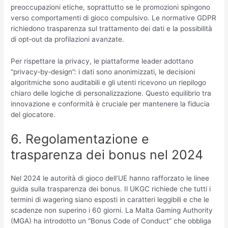
preoccupazioni etiche, soprattutto se le promozioni spingono
verso comportamenti di gioco compulsivo. Le normative GDPR
richiedono trasparenza sul trattamento dei dati e la possibilità
di opt‑out da profilazioni avanzate.
Per rispettare la privacy, le piattaforme leader adottano
“privacy‑by‑design”: i dati sono anonimizzati, le decisioni
algoritmiche sono auditabili e gli utenti ricevono un riepilogo
chiaro delle logiche di personalizzazione. Questo equilibrio tra
innovazione e conformità è cruciale per mantenere la fiducia
del giocatore.
6. Regolamentazione e
trasparenza dei bonus nel 2024
Nel 2024 le autorità di gioco dell’UE hanno rafforzato le linee
guida sulla trasparenza dei bonus. Il UKGC richiede che tutti i
termini di wagering siano esposti in caratteri leggibili e che le
scadenze non superino i 60 giorni. La Malta Gaming Authority
(MGA) ha introdotto un “Bonus Code of Conduct” che obbliga