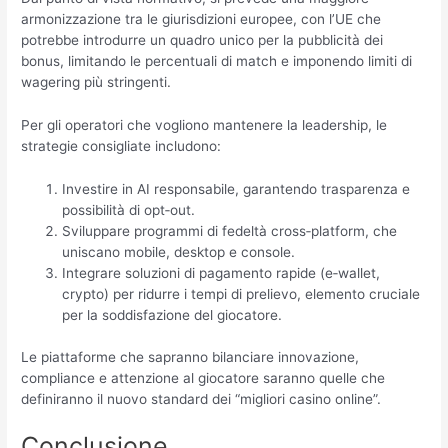
armonizzazione tra le giurisdizioni europee, con l’UE che
potrebbe introdurre un quadro unico per la pubblicità dei
bonus, limitando le percentuali di match e imponendo limiti di
wagering più stringenti.
Per gli operatori che vogliono mantenere la leadership, le
strategie consigliate includono:
Investire in AI responsabile, garantendo trasparenza e
possibilità di opt‑out.
Sviluppare programmi di fedeltà cross‑platform, che
uniscano mobile, desktop e console.
Integrare soluzioni di pagamento rapide (e‑wallet,
crypto) per ridurre i tempi di prelievo, elemento cruciale
per la soddisfazione del giocatore.
Le piattaforme che sapranno bilanciare innovazione,
compliance e attenzione al giocatore saranno quelle che
definiranno il nuovo standard dei “migliori casino online”.
Conclusione