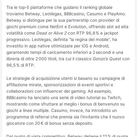
Tra le top‑5 piattaforme che guidano il ranking globale
troviamo Betway, LeoVegas, 888casino, Casumo e PlayAmo.
Betway si distingue per la sua partnership con provider di
giochi premium come NetEnt e Evolution, offrendo slot ad alta
volatilità come
Dead or Alive 2
con RTP 96,8 % e jackpot
progressivo. LeoVegas, definita “la regina del mobile”, ha
investito in app native ottimizzate per iOS e Android,
garantendo tempi di caricamento inferiori a 2 secondi e una
libreria di oltre 2 000 titoli, tra cui il classico
Gonzo’s Quest
con
96,5 % di RTP.
Le strategie di acquisizione utenti si basano su campagne di
affiliazione mirate, sponsorizzazioni di eventi sportivi e
collaborazioni con influencer del gaming. Ad esempio,
888casino ha lanciato una serie di video tutorial su Twitch,
mostrando come sfruttare al meglio i bonus di benvenuto su
giochi a linee multiple. Casumo, invece, ha introdotto un
programma di referral che premia sia l’invitante che il nuovo
giocatore con 20 € di bonus senza deposito.
Dal punto di vista competitivo, Betway detiene il 12 % di quota