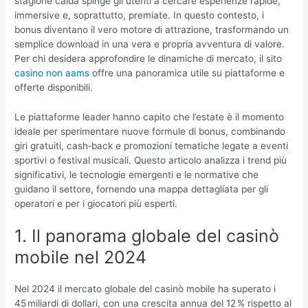
stagione calda spinge gli utenti a cercare esperienze rapide,
immersive e, soprattutto, premiate. In questo contesto, i
bonus diventano il vero motore di attrazione, trasformando un
semplice download in una vera e propria avventura di valore.
Per chi desidera approfondire le dinamiche di mercato, il sito
casino non aams
offre una panoramica utile su piattaforme e
offerte disponibili.
Le piattaforme leader hanno capito che l’estate è il momento
ideale per sperimentare nuove formule di bonus, combinando
giri gratuiti, cash‑back e promozioni tematiche legate a eventi
sportivi o festival musicali. Questo articolo analizza i trend più
significativi, le tecnologie emergenti e le normative che
guidano il settore, fornendo una mappa dettagliata per gli
operatori e per i giocatori più esperti.
1. Il panorama globale del casinò
mobile nel 2024
Nel 2024 il mercato globale del casinò mobile ha superato i
45 miliardi di dollari, con una crescita annua del 12 % rispetto al