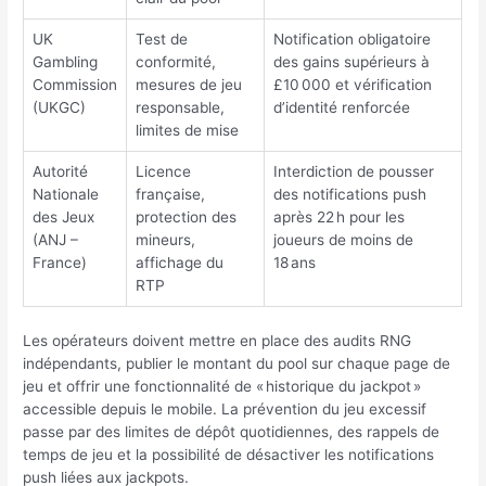
UK
Test de
Notification obligatoire
Gambling
conformité,
des gains supérieurs à
Commission
mesures de jeu
£10 000 et vérification
(UKGC)
responsable,
d’identité renforcée
limites de mise
Autorité
Licence
Interdiction de pousser
Nationale
française,
des notifications push
des Jeux
protection des
après 22 h pour les
(ANJ –
mineurs,
joueurs de moins de
France)
affichage du
18 ans
RTP
Les opérateurs doivent mettre en place des audits RNG
indépendants, publier le montant du pool sur chaque page de
jeu et offrir une fonctionnalité de « historique du jackpot »
accessible depuis le mobile. La prévention du jeu excessif
passe par des limites de dépôt quotidiennes, des rappels de
temps de jeu et la possibilité de désactiver les notifications
push liées aux jackpots.