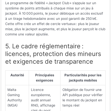
Le programme de fidélité « Jackpot Club » s’appuie sur un
système de points attribués à chaque mise sur un jeu à
jackpot. À 10 000 points, le joueur débloque un accès exclusif
à un tirage hebdomadaire avec un pool garanti de 250 k€.
Cette offre crée un effet de cercle vertueux : plus le joueur
mise, plus le jackpot augmente, et plus le joueur perçoit le club
comme une valeur ajoutée.
5. Le cadre réglementaire :
licences, protection des mineurs
et exigences de transparence
Autorité
Principales
Particularités pour les
exigences
jackpots mobiles
Malta
Licence
Obligation de fournir une
Gaming
européenne,
API publique pour vérifier
Authority
audit annuel
le montant du jackpot en
(MGA)
RNG, affichage
temps réel
clair du pool