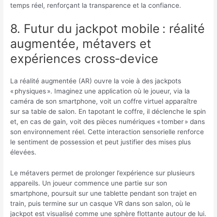
temps réel, renforçant la transparence et la confiance.
8. Futur du jackpot mobile : réalité
augmentée, métavers et
expériences cross‑device
La réalité augmentée (AR) ouvre la voie à des jackpots
« physiques ». Imaginez une application où le joueur, via la
caméra de son smartphone, voit un coffre virtuel apparaître
sur sa table de salon. En tapotant le coffre, il déclenche le spin
et, en cas de gain, voit des pièces numériques « tomber » dans
son environnement réel. Cette interaction sensorielle renforce
le sentiment de possession et peut justifier des mises plus
élevées.
Le métavers permet de prolonger l’expérience sur plusieurs
appareils. Un joueur commence une partie sur son
smartphone, poursuit sur une tablette pendant son trajet en
train, puis termine sur un casque VR dans son salon, où le
jackpot est visualisé comme une sphère flottante autour de lui.