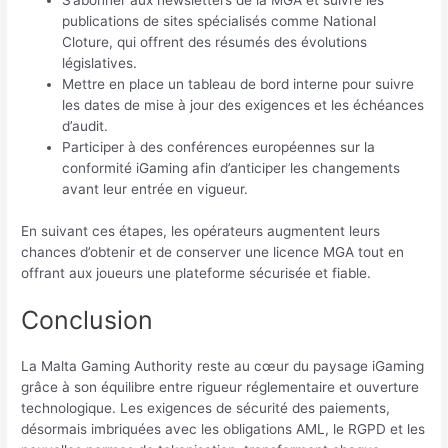
S’abonner aux newsletters de la MGA et suivre les
publications de sites spécialisés comme National
Cloture, qui offrent des résumés des évolutions
législatives.
Mettre en place un tableau de bord interne pour suivre
les dates de mise à jour des exigences et les échéances
d’audit.
Participer à des conférences européennes sur la
conformité iGaming afin d’anticiper les changements
avant leur entrée en vigueur.
En suivant ces étapes, les opérateurs augmentent leurs
chances d’obtenir et de conserver une licence MGA tout en
offrant aux joueurs une plateforme sécurisée et fiable.
Conclusion
La Malta Gaming Authority reste au cœur du paysage iGaming
grâce à son équilibre entre rigueur réglementaire et ouverture
technologique. Les exigences de sécurité des paiements,
désormais imbriquées avec les obligations AML, le RGPD et les