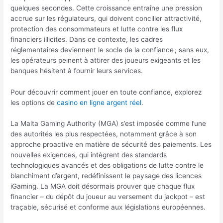
quelques secondes. Cette croissance entraîne une pression
accrue sur les régulateurs, qui doivent concilier attractivité,
protection des consommateurs et lutte contre les flux
financiers illicites. Dans ce contexte, les cadres
réglementaires deviennent le socle de la confiance ; sans eux,
les opérateurs peinent à attirer des joueurs exigeants et les
banques hésitent à fournir leurs services.
Pour découvrir comment jouer en toute confiance, explorez
les options de
casino en ligne argent réel
.
La Malta Gaming Authority (MGA) s’est imposée comme l’une
des autorités les plus respectées, notamment grâce à son
approche proactive en matière de sécurité des paiements. Les
nouvelles exigences, qui intègrent des standards
technologiques avancés et des obligations de lutte contre le
blanchiment d’argent, redéfinissent le paysage des licences
iGaming. La MGA doit désormais prouver que chaque flux
financier – du dépôt du joueur au versement du jackpot – est
traçable, sécurisé et conforme aux législations européennes.