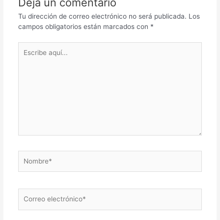
Deja un comentario
Tu dirección de correo electrónico no será publicada.
Los
campos obligatorios están marcados con
*