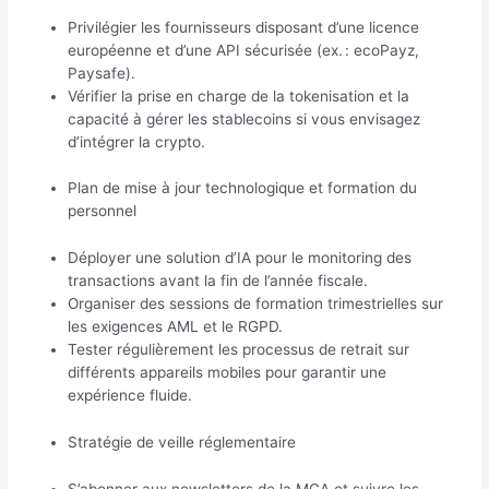
Privilégier les fournisseurs disposant d’une licence
européenne et d’une API sécurisée (ex. : ecoPayz,
Paysafe).
Vérifier la prise en charge de la tokenisation et la
capacité à gérer les stablecoins si vous envisagez
d’intégrer la crypto.
Plan de mise à jour technologique et formation du
personnel
Déployer une solution d’IA pour le monitoring des
transactions avant la fin de l’année fiscale.
Organiser des sessions de formation trimestrielles sur
les exigences AML et le RGPD.
Tester régulièrement les processus de retrait sur
différents appareils mobiles pour garantir une
expérience fluide.
Stratégie de veille réglementaire