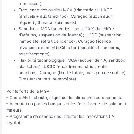
fournisseur).
Fréquence des audits : MGA (trimestriels) ; UKGC
(annuels + audits ad‑hoc) ; Curaçao (aucun audit
régulier) ; Gibraltar (biannuels).
Sanctions : MGA (amendes jusqu’à 10 % du chiffre
d’affaires, suspension de licence) ; UKGC (suspension
immédiate, retrait de licence) ; Curaçao (licence
révoquée rarement) ; Gibraltar (pénalités financières,
avertissements).
Flexibilité technologique : MGA (accueil de l’IA, sandbox
blockchain) ; UKGC (encadrement strict, lente
adoption) ; Curaçao (liberté totale, mais peu de soutien) ;
Gibraltar (ouverture modérée).
Points forts de la MGA
– Cadre AML robuste, aligné sur les directives européennes.
– Acceptation par les banques et les fournisseurs de paiement
majeurs.
– Programme de sandbox pour tester les innovations (IA,
crypto).