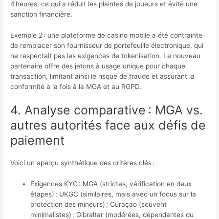
4 heures, ce qui a réduit les plaintes de joueurs et évité une
sanction financière.
Exemple 2 : une plateforme de casino mobile a été contrainte
de remplacer son fournisseur de portefeuille électronique, qui
ne respectait pas les exigences de tokenisation. Le nouveau
partenaire offre des jetons à usage unique pour chaque
transaction, limitant ainsi le risque de fraude et assurant la
conformité à la fois à la MGA et au RGPD.
4. Analyse comparative : MGA vs.
autres autorités face aux défis de
paiement
Voici un aperçu synthétique des critères clés :
Exigences KYC : MGA (strictes, vérification en deux
étapes) ; UKGC (similaires, mais avec un focus sur la
protection des mineurs) ; Curaçao (souvent
minimalistes) ; Gibraltar (modérées, dépendantes du