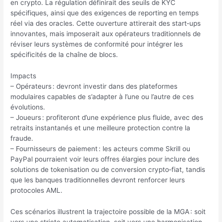
en crypto. La régulation définirait des seuils de KYC
spécifiques, ainsi que des exigences de reporting en temps
réel via des oracles. Cette ouverture attirerait des start‑ups
innovantes, mais imposerait aux opérateurs traditionnels de
réviser leurs systèmes de conformité pour intégrer les
spécificités de la chaîne de blocs.
Impacts
– Opérateurs : devront investir dans des plateformes
modulaires capables de s’adapter à l’une ou l’autre de ces
évolutions.
– Joueurs : profiteront d’une expérience plus fluide, avec des
retraits instantanés et une meilleure protection contre la
fraude.
– Fournisseurs de paiement : les acteurs comme Skrill ou
PayPal pourraient voir leurs offres élargies pour inclure des
solutions de tokenisation ou de conversion crypto‑fiat, tandis
que les banques traditionnelles devront renforcer leurs
protocoles AML.
Ces scénarios illustrent la trajectoire possible de la MGA : soit
vers une stricte automatisation, soit vers une harmonisation