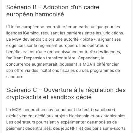
Scénario B – Adoption d’un cadre
européen harmonisé
L’Union européenne pourrait créer un cadre unique pour les
licences iGaming, réduisant les barrières entre les juridictions.
La MGA deviendrait alors une autorité « pilote », alignant ses
exigences sur le règlement européen. Les opérateurs
bénéficieraient d’une reconnaissance mutuelle des licences,
facilitant l’expansion transfrontalière. Cependant, la
concurrence augmenterait, poussant la MGA à différencier
son offre via des incitations fiscales ou des programmes de
sandbox.
Scénario C – Ouverture à la régulation des
crypto‑actifs et sandbox dédié
La MGA lancerait un environnement de test (« sandbox »)
exclusivement dédié aux projets blockchain et aux stablecoins.
Les opérateurs pourraient y expérimenter des modèles de
paiement décentralisés, des jeux NFT et des paris sur e‑sports