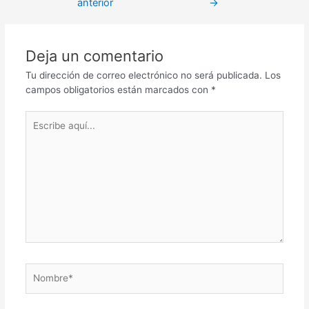
anterior
→
Deja un comentario
Tu dirección de correo electrónico no será publicada.
Los
campos obligatorios están marcados con
*