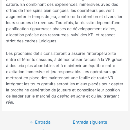
saturé. En combinant des expériences immersives avec des
offres de free spins bien conçues, les opérateurs peuvent
augmenter le temps de jeu, améliorer la rétention et diversifier
leurs sources de revenus. Toutefois, la réussite dépend d’une
planification rigoureuse : phases de développement claires,
allocation précise des ressources, suivi des KPI et respect
strict des cadres juridiques.
Les prochains défis consisteront à assurer l’interopérabilité
entre différents casques, à démocratiser l’accès à la VR grâce
à des prix plus abordables et à maintenir un équilibre entre
excitation immersive et jeu responsable. Les opérateurs qui
mettront en place dès maintenant une feuille de route VR
intégrant les tours gratuits seront les mieux placés pour capter
la prochaine génération de joueurs et consolider leur position
de leader sur le marché du
casino en ligne
et du
jeu d’argent
réel
.
←
Entrada
Entrada siguiente