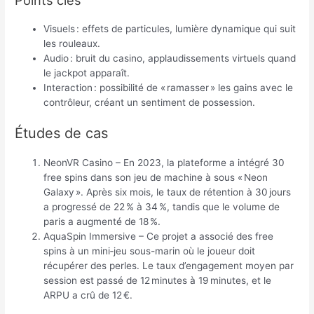
Points clés
Visuels : effets de particules, lumière dynamique qui suit
les rouleaux.
Audio : bruit du casino, applaudissements virtuels quand
le jackpot apparaît.
Interaction : possibilité de « ramasser » les gains avec le
contrôleur, créant un sentiment de possession.
Études de cas
NeonVR Casino – En 2023, la plateforme a intégré 30
free spins dans son jeu de machine à sous « Neon
Galaxy ». Après six mois, le taux de rétention à 30 jours
a progressé de 22 % à 34 %, tandis que le volume de
paris a augmenté de 18 %.
AquaSpin Immersive – Ce projet a associé des free
spins à un mini‑jeu sous-marin où le joueur doit
récupérer des perles. Le taux d’engagement moyen par
session est passé de 12 minutes à 19 minutes, et le
ARPU a crû de 12 €.