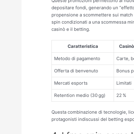
Queste promozioni permettono ai nuovi 
depositare fondi, generando un “effett
propensione a scommettere sui match s
spin condizionati a una scommessa mini
casinò e il betting.
Caratteristica
Casinò 
Metodo di pagamento
Carte, b
Offerta di benvenuto
Bonus p
Mercati esports
Limitati
Retention medio (30 gg)
22 %
Questa combinazione di tecnologie, lic
protagonisti indiscussi del betting espo