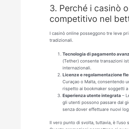
3. Perché i casinò 
competitivo nel bet
I casinò online posseggono tre leve pri
tradizionali.
Tecnologia di pagamento avan
(Tether) consente transazioni ist
internazionali.
Licenze e regolamentazione fle
Curaçao o Malta, consentendo u
rispetto ai bookmaker soggetti a
Esperienza utente integrata
– L
gli utenti possono passare dal g
senza dover effettuare nuovi log
Il vero punto di svolta, tuttavia, è l’uso