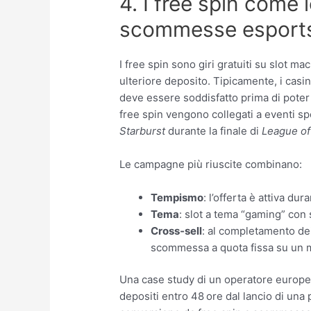
4. I free spin come 
scommesse esport
I free spin sono giri gratuiti su slot ma
ulteriore deposito. Tipicamente, i casi
deve essere soddisfatto prima di poter 
free spin vengono collegati a eventi spe
Starburst
durante la finale di
League o
Le campagne più riuscite combinano:
Tempismo
: l’offerta è attiva dur
Tema
: slot a tema “gaming” con 
Cross‑sell
: al completamento dei
scommessa a quota fissa su un 
Una case study di un operatore europe
depositi entro 48 ore dal lancio di una 