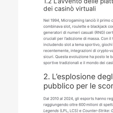
1.2 L’avvento delle pia
dei casinò virtuali
Nel 1994, Microgaming lanciò il primo 
combinava slot, roulette e blackjack con
generatori di numeri casuali (RNG) certi
cruciali per l’adozione di massa. Con il
includendo slot a tema sportivo, giochi
recentemente, integrazioni di crypto‑
sicuri. Questa evoluzione ha posto le 
sportive tradizionali e il mondo dei cas
2. L’esplosione deg
pubblico per le s
Dal 2010 al 2024, gli esports hanno re
raggiungendo oltre 600 milioni di spett
Legends
(LPL, LCS) e
Counter‑Strike: 