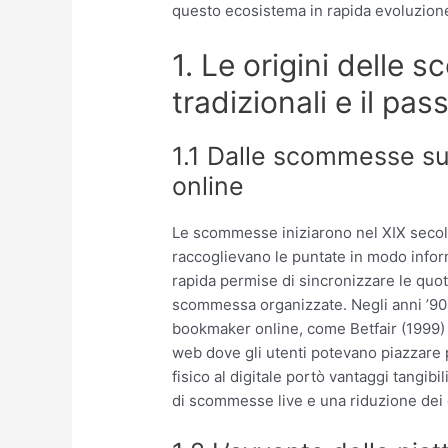
questo ecosistema in rapida evoluzion
1. Le origini delle 
tradizionali e il pas
1.1 Dalle scommesse su
online
Le scommesse iniziarono nel XIX secolo
raccoglievano le puntate in modo infor
rapida permise di sincronizzare le quote
scommessa organizzate. Negli anni ’90, l
bookmaker online, come Betfair (1999) 
web dove gli utenti potevano piazzare p
fisico al digitale portò vantaggi tangibi
di scommesse live e una riduzione dei c