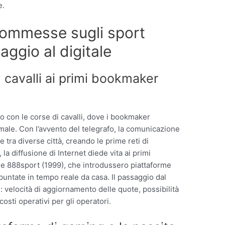
e.
scommesse sugli sport
saggio al digitale
 cavalli ai primi bookmaker
 con le corse di cavalli, dove i bookmaker
male. Con l’avvento del telegrafo, la comunicazione
 tra diverse città, creando le prime reti di
a diffusione di Internet diede vita ai primi
e 888sport (1999), che introdussero piattaforme
untate in tempo reale da casa. Il passaggio dal
li: velocità di aggiornamento delle quote, possibilità
osti operativi per gli operatori.