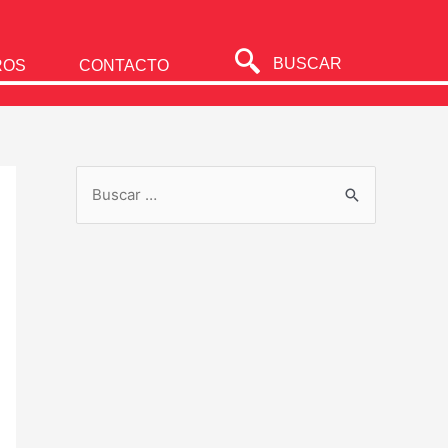
BUSCAR
ROS
CONTACTO