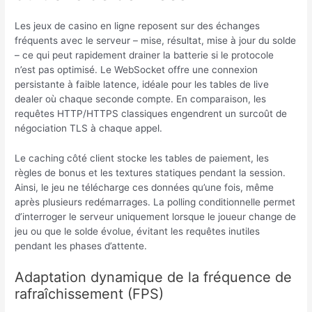
Les jeux de casino en ligne reposent sur des échanges
fréquents avec le serveur – mise, résultat, mise à jour du solde
– ce qui peut rapidement drainer la batterie si le protocole
n’est pas optimisé. Le WebSocket offre une connexion
persistante à faible latence, idéale pour les tables de live
dealer où chaque seconde compte. En comparaison, les
requêtes HTTP/HTTPS classiques engendrent un surcoût de
négociation TLS à chaque appel.
Le caching côté client stocke les tables de paiement, les
règles de bonus et les textures statiques pendant la session.
Ainsi, le jeu ne télécharge ces données qu’une fois, même
après plusieurs redémarrages. La polling conditionnelle permet
d’interroger le serveur uniquement lorsque le joueur change de
jeu ou que le solde évolue, évitant les requêtes inutiles
pendant les phases d’attente.
Adaptation dynamique de la fréquence de
rafraîchissement (FPS)