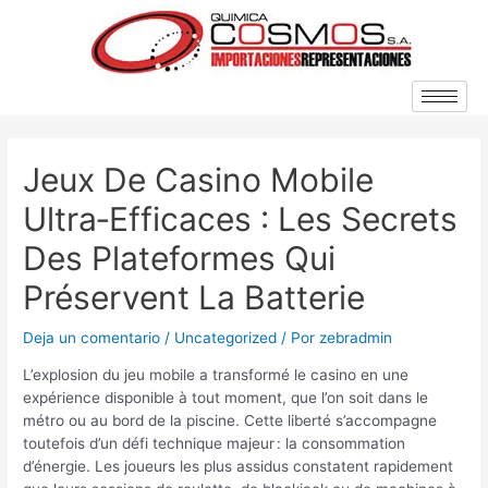
Jeux De Casino Mobile
Ultra‑efficaces : Les Secrets
Des Plateformes Qui
Préservent La Batterie
Deja un comentario
/
Uncategorized
/ Por
zebradmin
L’explosion du jeu mobile a transformé le casino en une
expérience disponible à tout moment, que l’on soit dans le
métro ou au bord de la piscine. Cette liberté s’accompagne
toutefois d’un défi technique majeur : la consommation
d’énergie. Les joueurs les plus assidus constatent rapidement