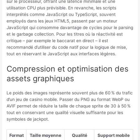
sur le processeur, offrant une latence minimale et une
utilisation CPU plus prévisible. En revanche, les scripts
interprétés comme JavaScript ou TypeScript, souvent
employés dans les jeux HTML5, passent par un moteur
JavaScript qui consomme davantage de cycles pour le parsing
et le garbage collection. Pour les titres où la réactivité est
critique – par exemple le baccarat en direct – il est
recommandé d’utiliser du code natif pour la logique de mise,
tout en réservant le JavaScript aux interfaces légères.
Compression et optimisation des
assets graphiques
Le poids des images représente souvent plus de 60 % du trafic
d’un jeu de casino mobile. Passer du PNG au format WebP ou
AVIF permet de réduire la taille de chaque sprite de 30 à 50 %
tout en conservant une qualité visuelle suffisante pour les
symboles de jackpot.
Format
Taille moyenne
Qualité
Support mobile