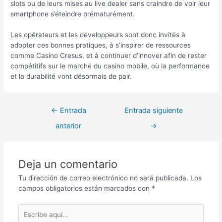
slots ou de leurs mises au live dealer sans craindre de voir leur
smartphone s’éteindre prématurément.
Les opérateurs et les développeurs sont donc invités à
adopter ces bonnes pratiques, à s’inspirer de ressources
comme Casino Cresus, et à continuer d’innover afin de rester
compétitifs sur le marché du casino mobile, où la performance
et la durabilité vont désormais de pair.
←
Entrada
Entrada siguiente
anterior
→
Deja un comentario
Tu dirección de correo electrónico no será publicada.
Los
campos obligatorios están marcados con
*