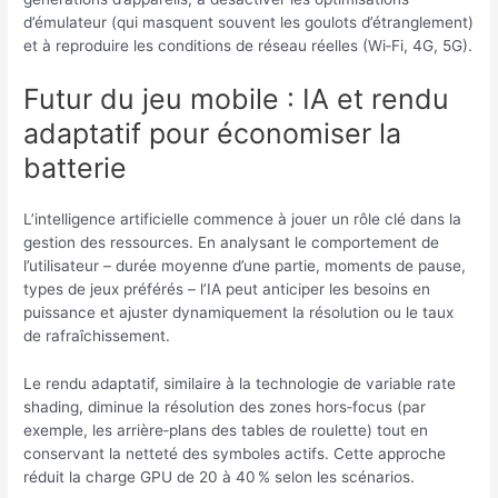
d’émulateur (qui masquent souvent les goulots d’étranglement)
et à reproduire les conditions de réseau réelles (Wi‑Fi, 4G, 5G).
Futur du jeu mobile : IA et rendu
adaptatif pour économiser la
batterie
L’intelligence artificielle commence à jouer un rôle clé dans la
gestion des ressources. En analysant le comportement de
l’utilisateur – durée moyenne d’une partie, moments de pause,
types de jeux préférés – l’IA peut anticiper les besoins en
puissance et ajuster dynamiquement la résolution ou le taux
de rafraîchissement.
Le rendu adaptatif, similaire à la technologie de variable rate
shading, diminue la résolution des zones hors‑focus (par
exemple, les arrière‑plans des tables de roulette) tout en
conservant la netteté des symboles actifs. Cette approche
réduit la charge GPU de 20 à 40 % selon les scénarios.