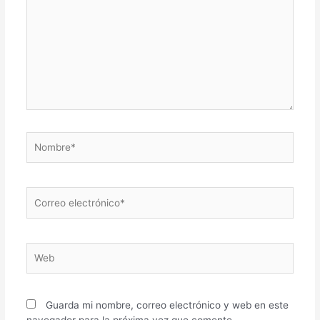
Guarda mi nombre, correo electrónico y web en este