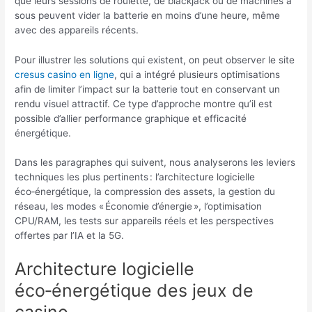
que leurs sessions de roulette, de blackjack ou de machines à
sous peuvent vider la batterie en moins d’une heure, même
avec des appareils récents.
Pour illustrer les solutions qui existent, on peut observer le site
cresus casino en ligne
, qui a intégré plusieurs optimisations
afin de limiter l’impact sur la batterie tout en conservant un
rendu visuel attractif. Ce type d’approche montre qu’il est
possible d’allier performance graphique et efficacité
énergétique.
Dans les paragraphes qui suivent, nous analyserons les leviers
techniques les plus pertinents : l’architecture logicielle
éco‑énergétique, la compression des assets, la gestion du
réseau, les modes « Économie d’énergie », l’optimisation
CPU/RAM, les tests sur appareils réels et les perspectives
offertes par l’IA et la 5G.
Architecture logicielle
éco‑énergétique des jeux de