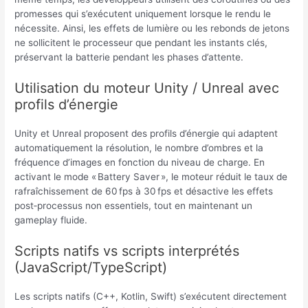
promesses qui s’exécutent uniquement lorsque le rendu le
nécessite. Ainsi, les effets de lumière ou les rebonds de jetons
ne sollicitent le processeur que pendant les instants clés,
préservant la batterie pendant les phases d’attente.
Utilisation du moteur Unity / Unreal avec
profils d’énergie
Unity et Unreal proposent des profils d’énergie qui adaptent
automatiquement la résolution, le nombre d’ombres et la
fréquence d’images en fonction du niveau de charge. En
activant le mode « Battery Saver », le moteur réduit le taux de
rafraîchissement de 60 fps à 30 fps et désactive les effets
post‑processus non essentiels, tout en maintenant un
gameplay fluide.
Scripts natifs vs scripts interprétés
(JavaScript/TypeScript)
Les scripts natifs (C++, Kotlin, Swift) s’exécutent directement