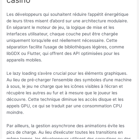
casino
Les développeurs qui souhaitent réduire l’appétit énergétique
de leurs titres misent d’abord sur une architecture modulaire.
En séparant le moteur de jeu, la logique de mise et les
interfaces utilisateur, chaque couche peut être chargée
uniquement lorsqu’elle est réellement nécessaire. Cette
séparation facilite l’usage de bibliothèques légères, comme
libGDX ou Flutter, qui offrent des API optimisées pour les
appareils mobiles.
Le lazy loading s’avère crucial pour les éléments graphiques.
Au lieu de pré‑charger l’ensemble des symboles d’une machine
à sous, le jeu ne charge que les icônes visibles à l’écran et
récupère les autres au fur et à mesure que le joueur les
découvre. Cette technique diminue les accès disque et les
appels GPU, ce qui se traduit par une consommation CPU
moindre.
Par ailleurs, la gestion asynchrone des animations évite les
pics de charge. Au lieu d’exécuter toutes les transitions en
même temps, les développeurs utilisent des coroutines ou des