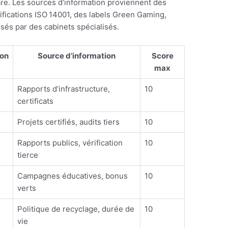
are. Les sources d’information proviennent des
ifications ISO 14001, des labels Green Gaming,
isés par des cabinets spécialisés.
ion
Source d’information
Score
max
Rapports d’infrastructure,
10
certificats
Projets certifiés, audits tiers
10
Rapports publics, vérification
10
tierce
Campagnes éducatives, bonus
10
verts
Politique de recyclage, durée de
10
vie