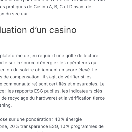
les pratiques de Casino A, B, C et D avant de
on du secteur.
aluation d’un casino
plateforme de jeu requiert une grille de lecture
te sur la source d’énergie : les opérateurs qui
ien ou du solaire obtiennent un score élevé. Le
de compensation ; il s’agit de vérifier si les
ie communautaire) sont certifiés et mesurables. Le
e : les rapports ESG publiés, les indicateurs clés
 de recyclage du hardware) et la vérification tierce
shing.
se sur une pondération : 40 % énergie
one, 20 % transparence ESG, 10 % programmes de