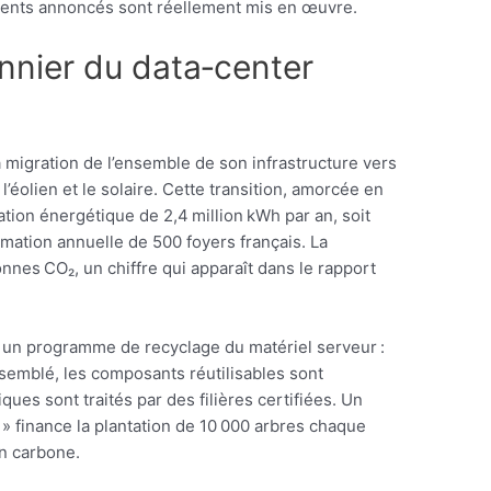
ments annoncés sont réellement mis en œuvre.
onnier du data‑center
a migration de l’ensemble de son infrastructure vers
’éolien et le solaire. Cette transition, amorcée en
ion énergétique de 2,4 million kWh par an, soit
ation annuelle de 500 foyers français. La
onnes CO₂, un chiffre qui apparaît dans le rapport
e un programme de recyclage du matériel serveur :
semblé, les composants réutilisables sont
ues sont traités par des filières certifiées. Un
 » finance la plantation de 10 000 arbres chaque
on carbone.