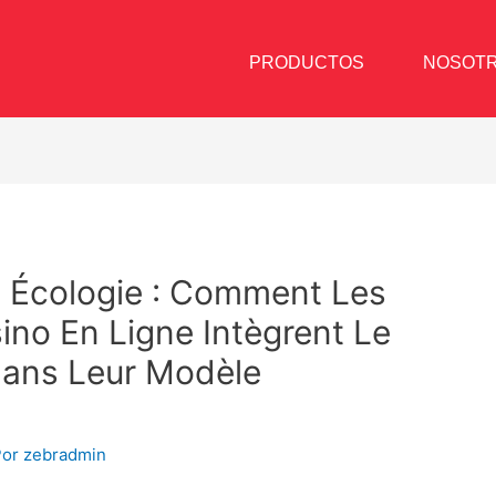
PRODUCTOS
NOSOT
 Écologie : Comment Les
ino En Ligne Intègrent Le
Dans Leur Modèle
Por
zebradmin