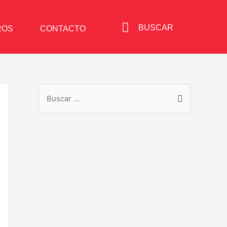
BUSCAR
ROS
CONTACTO