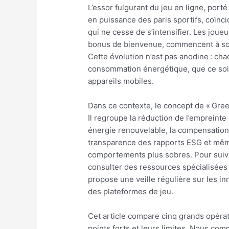
L’essor fulgurant du jeu en ligne, por
en puissance des paris sportifs, coïn
qui ne cesse de s’intensifier. Les joueu
bonus de bienvenue, commencent à scr
Cette évolution n’est pas anodine : ch
consommation énergétique, que ce soit 
appareils mobiles.
Dans ce contexte, le concept de « Gre
Il regroupe la réduction de l’empreint
énergie renouvelable, la compensation 
transparence des rapports ESG et même
comportements plus sobres. Pour suivre
consulter des ressources spécialisé
propose une veille régulière sur les in
des plateformes de jeu.
Cet article compare cinq grands opérat
points forts et leurs limites. Nous com