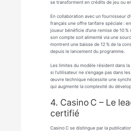
se transforment en crédits de jeu ou e
En collaboration avec un fournisseur d
français une offre tarifaire spéciale : 
joueur bénéficie d’une remise de 10 % s
son compte soit alimenté via une sour
montrent une baisse de 12 % de la co
depuis le lancement du programme.
Les limites du modèle résident dans la 
si l’utilisateur ne s’engage pas dans les
œuvre technique nécessite une synchroni
qui augmente la complexité du dévelo
4. Casino C – Le le
certifié
Casino C se distingue par la publicatio