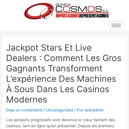
Jackpot Stars Et Live
Dealers : Comment Les Gros
Gagnants Transforment
L’expérience Des Machines
À Sous Dans Les Casinos
Modernes
Deja un comentario
/
Uncategorized
/ Por
zebradmin
Les jackpots progressifs sont devenus le cœur battant des
casinos, tant en ligne qu’en présentiel. Depuis les premiers