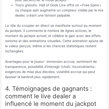
pour déclencher le mode jackpot.
Tours gratuits : Hall of Gods Live offre un « Free Spins »
où chaque spin augmente un compteur visible par le live
dealer, créant une tension palpable.
Le rôle du croupier en direct se manifeste surtout au moment
du jackpot. Il commente le nombre de lignes actives, le
montant du jackpot actuel, et célèbre le gain avec des effets
sonores et des animations visuelles. Cette animation ajoute de
la valeur perçue, même si les chances statistiques restent
inchangées.
Avantages pour le joueur : immersion accrue, sentiment de
transparence, possibilité d’interagir (chat). Inconvénients :
exigences de mise plus élevées, volatilité accrue qui peut
épuiser la bankroll plus rapidement.
4. Témoignages de gagnants :
comment le live dealer a
influencé le moment du jackpot