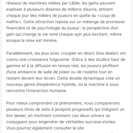
réseaux de machines reliées par câble, les gains peuvent
exploser à plusieurs dizaines de millions d’euros, attirant
chaque jour des milliers de joueurs en quête du « coup de
maître ». Cette attraction repose sur un mélange de promesse
financière et de psychologie du joueur : la perspective d’un
gain qui change la vie rend chaque spin plus excitant, même
lorsque la mise est minime.
Parallèlement, les jeux avec croupier en direct (live dealer) ont
connu une croissance fulgurante. Grâce à des studios haut de
gamme et à la diffusion en temps réel, les joueurs profitent
d’une ambiance de salle de poker ou de roulette tout en
restant devant leur écran. Cette double dynamique crée un
nouveau genre d’expérience hybride, où la machine à sous
rencontre l’interaction humaine.
Pour mieux comprendre ce phénomène, nous comparerons
plusieurs titres de slots à jackpots progressifs qui intègrent un
live dealer, en montrant comment ces deux univers se
conjuguent pour engendrer de véritables success‑stories.
Vous pourrez également consulter le site