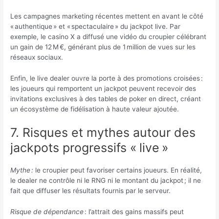
Les campagnes marketing récentes mettent en avant le côté
« authentique » et « spectaculaire » du jackpot live. Par
exemple, le casino X a diffusé une vidéo du croupier célébrant
un gain de 12 M €, générant plus de 1 million de vues sur les
réseaux sociaux.
Enfin, le live dealer ouvre la porte à des promotions croisées :
les joueurs qui remportent un jackpot peuvent recevoir des
invitations exclusives à des tables de poker en direct, créant
un écosystème de fidélisation à haute valeur ajoutée.
7. Risques et mythes autour des
jackpots progressifs « live »
Mythe :
le croupier peut favoriser certains joueurs. En réalité,
le dealer ne contrôle ni le RNG ni le montant du jackpot ; il ne
fait que diffuser les résultats fournis par le serveur.
Risque de dépendance
: l’attrait des gains massifs peut