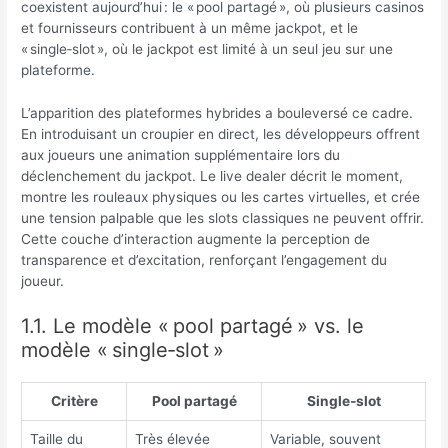
coexistent aujourd’hui : le « pool partagé », où plusieurs casinos
et fournisseurs contribuent à un même jackpot, et le
« single‑slot », où le jackpot est limité à un seul jeu sur une
plateforme.
L’apparition des plateformes hybrides a bouleversé ce cadre.
En introduisant un croupier en direct, les développeurs offrent
aux joueurs une animation supplémentaire lors du
déclenchement du jackpot. Le live dealer décrit le moment,
montre les rouleaux physiques ou les cartes virtuelles, et crée
une tension palpable que les slots classiques ne peuvent offrir.
Cette couche d’interaction augmente la perception de
transparence et d’excitation, renforçant l’engagement du
joueur.
1.1. Le modèle « pool partagé » vs. le
modèle « single‑slot »
Critère
Pool partagé
Single‑slot
Taille du
Très élevée
Variable, souvent