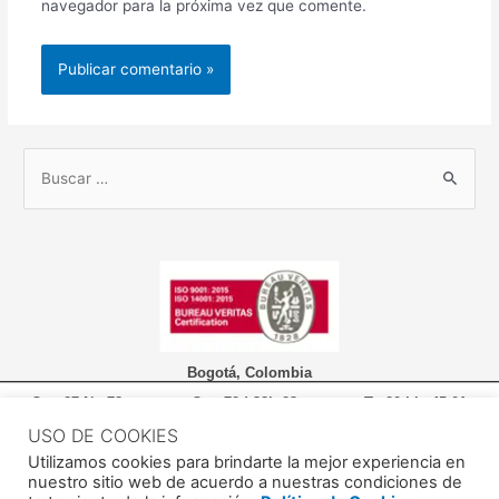
navegador para la próxima vez que comente.
Bogotá, Colombia
Cra. 27 No 78-
Cra. 72d 38b 23
Tv 20 bis 45 01
28.
Sur.
Sur
USO DE COOKIES
Tel: 321 223 88
Tel: 321 227 7718
Tel: 313 396 5230
Utilizamos cookies para brindarte la mejor experiencia en
77
nuestro sitio web de acuerdo a nuestras condiciones de