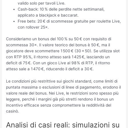
valido solo per tavoli Live.
Cash‑back: 10 % delle perdite nette settimanali,
applicato a blackjack e baccarat.
Free bets: 20 € di scommesse gratuite per roulette Live,
con rollover 25×.
Consideriamo un bonus del 100 % su 50 € con requisito di
scommessa 30×. Il valore teorico del bonus è 50 €, ma il
giocatore deve scommettere 1 500 € (30 × 50). Se utilizza slot
con RTP 95 %, il ritorno atteso sarà 1 425 €, lasciando un
deficit di 75 €. Con un gioco Live al 98 % di RTP, il ritorno
atteso sale a 1 470 €, riducendo il deficit a 30 €.
Le condizioni più restrittive sui giochi standard, come limiti di
puntata massima o esclusioni di linee di pagamento, erodono il
valore reale del bonus. Nei Live, le restrizioni sono spesso più
leggere, perché i margini già più stretti rendono il bonus un
incentivo efficace senza compromettere la redditività del
casinò.
Analisi di casi reali: simulazioni su