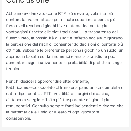
Abbiamo evidenziato come RTP più elevato, volatilità più
contenuta, valore atteso per minuto superiore e bonus più
favorevoli rendano i giochi Live matematicamente più
vantaggiosi rispetto alle slot tradizionali. La trasparenza del
flusso video, la possibilità di audit e l’effetto sociale migliorano
la percezione del rischio, consentendo decisioni di puntata più
ottimali. Sebbene le preferenze personali giochino un ruolo, un
approccio basato su dati numerici e analisi statistiche può
aumentare significativamente le probabilità di profitto a lungo
termine.
Per chi desidera approfondire ulteriormente, i
Fabbricamuseocioccolato offrono una panoramica completa di
dati indipendenti su RTP, volatilità e margini dei casinò,
aiutando a scegliere il sito più trasparente e i giochi più
remunerativi. Consulta sempre fonti indipendenti e ricorda che
la matematica è il miglior alleato di ogni giocatore
consapevole.