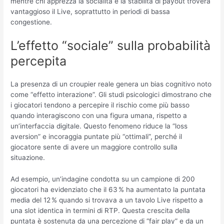
mentre chi apprezza la socialità e la stabilità di payout troverà
vantaggioso il Live, soprattutto in periodi di bassa
congestione.
L’effetto “sociale” sulla probabilità
percepita
La presenza di un croupier reale genera un bias cognitivo noto
come “effetto interazione”. Gli studi psicologici dimostrano che
i giocatori tendono a percepire il rischio come più basso
quando interagiscono con una figura umana, rispetto a
un’interfaccia digitale. Questo fenomeno riduce la “loss
aversion” e incoraggia puntate più “ottimali”, perché il
giocatore sente di avere un maggiore controllo sulla
situazione.
Ad esempio, un’indagine condotta su un campione di 200
giocatori ha evidenziato che il 63 % ha aumentato la puntata
media del 12 % quando si trovava a un tavolo Live rispetto a
una slot identica in termini di RTP. Questa crescita della
puntata è sostenuta da una percezione di “fair play” e da un