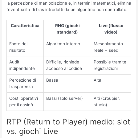
la percezione di manipolazione e, in termini matematici, elimina
l’eventualità di bias introdotti da un algoritmo non controllato.
Caratteristica
RNG (giochi
Live (flusso
standard)
video)
Fonte del
Algoritmo interno
Mescolamento
risultato
reale + seed
Audit
Difficile, richiede
Possibile tramite
indipendente
accesso al codice
registrazioni
Percezione di
Bassa
Alta
trasparenza
Costi operativi
Bassi (solo server)
Alti (croupier,
per il casinò
studio)
RTP (Return to Player) medio: slot
vs. giochi Live