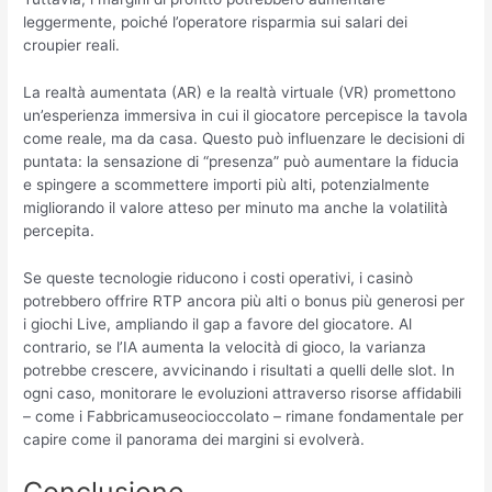
leggermente, poiché l’operatore risparmia sui salari dei
croupier reali.
La realtà aumentata (AR) e la realtà virtuale (VR) promettono
un’esperienza immersiva in cui il giocatore percepisce la tavola
come reale, ma da casa. Questo può influenzare le decisioni di
puntata: la sensazione di “presenza” può aumentare la fiducia
e spingere a scommettere importi più alti, potenzialmente
migliorando il valore atteso per minuto ma anche la volatilità
percepita.
Se queste tecnologie riducono i costi operativi, i casinò
potrebbero offrire RTP ancora più alti o bonus più generosi per
i giochi Live, ampliando il gap a favore del giocatore. Al
contrario, se l’IA aumenta la velocità di gioco, la varianza
potrebbe crescere, avvicinando i risultati a quelli delle slot. In
ogni caso, monitorare le evoluzioni attraverso risorse affidabili
– come i Fabbricamuseocioccolato – rimane fondamentale per
capire come il panorama dei margini si evolverà.
Conclusione