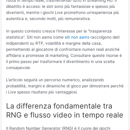
ruota in tempo reale, trasmettendo tutto in streaming HD. Il
dibattito è acceso: le slot sono più fantasiose e spesso più
divertenti, mentre i giochi Live promettono un’esperienza più
autentica e, secondo molti, più remunerativa.
In questo contesto cresce l’interesse per la “trasparenza
statistica”. Siti non aams come
siti non aams
raccolgono dati
indipendenti su RTP, volatilità e margine della casa,
permettendo al giocatore di confrontare numeri reali anziché
affidarsi a promesse di marketing. Consultare queste risorse è
il primo passo per trasformare il divertimento in una scelta
consapevole.
L’articolo seguirà un percorso numerico, analizzando
probabilità, margini e dinamiche di gioco per dimostrare perché
i Live spesso risultano più vantaggiosi.
La differenza fondamentale tra
RNG e flusso video in tempo reale
Il Random Number Generator (RNG) è il cuore dei giochi