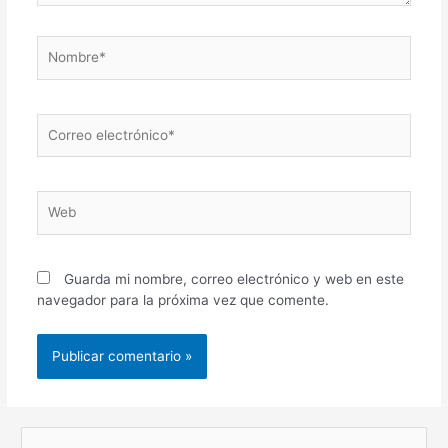
Guarda mi nombre, correo electrónico y web en este
navegador para la próxima vez que comente.