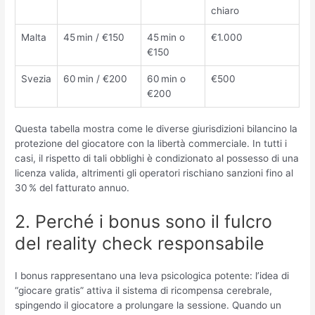
chiaro
Malta
45 min / €150
45 min o
€1.000
€150
Svezia
60 min / €200
60 min o
€500
€200
Questa tabella mostra come le diverse giurisdizioni bilancino la
protezione del giocatore con la libertà commerciale. In tutti i
casi, il rispetto di tali obblighi è condizionato al possesso di una
licenza valida, altrimenti gli operatori rischiano sanzioni fino al
30 % del fatturato annuo.
2. Perché i bonus sono il fulcro
del reality check responsabile
I bonus rappresentano una leva psicologica potente: l’idea di
“giocare gratis” attiva il sistema di ricompensa cerebrale,
spingendo il giocatore a prolungare la sessione. Quando un