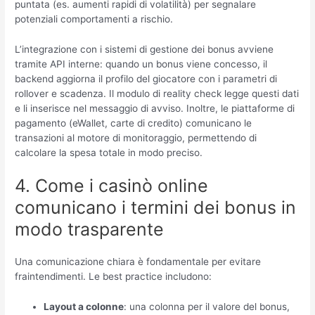
puntata (es. aumenti rapidi di volatilità) per segnalare
potenziali comportamenti a rischio.
L’integrazione con i sistemi di gestione dei bonus avviene
tramite API interne: quando un bonus viene concesso, il
backend aggiorna il profilo del giocatore con i parametri di
rollover e scadenza. Il modulo di reality check legge questi dati
e li inserisce nel messaggio di avviso. Inoltre, le piattaforme di
pagamento (eWallet, carte di credito) comunicano le
transazioni al motore di monitoraggio, permettendo di
calcolare la spesa totale in modo preciso.
4. Come i casinò online
comunicano i termini dei bonus in
modo trasparente
Una comunicazione chiara è fondamentale per evitare
fraintendimenti. Le best practice includono:
Layout a colonne
: una colonna per il valore del bonus,