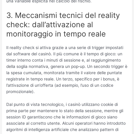
una variabile esplicita nel calcolo del rischio.
3. Meccanismi tecnici del reality
check: dall’attivazione al
monitoraggio in tempo reale
Il reality check si attiva grazie a una serie di trigger impostati
dal software del casinò. Il più comune è il tempo di gioco: un
timer interno conta i minuti di sessione e, al raggiungimento
della soglia normativa, genera un pop‑up. Un secondo trigger è
la spesa cumulata, monitorata tramite il valore delle puntate
registrate in tempo reale. Un terzo, specifico per i bonus, è
l’attivazione di un’offerta (ad esempio, l’uso di un codice
promozionale).
Dal punto di vista tecnologico, i casinò utilizzano cookie di
prima parte per mantenere lo stato della sessione, mentre gli
session ID garantiscono che le informazioni di gioco siano
associate al corretto utente. Alcuni operatori hanno introdotto
algoritmi di intelligenza artificiale che analizzano pattern di