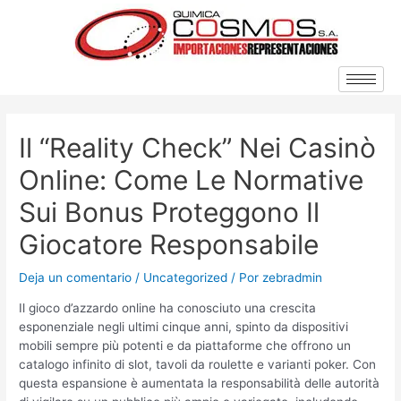
Il “Reality Check” Nei Casinò
Online: Come Le Normative
Sui Bonus Proteggono Il
Giocatore Responsabile
Deja un comentario
/
Uncategorized
/ Por
zebradmin
Il gioco d’azzardo online ha conosciuto una crescita
esponenziale negli ultimi cinque anni, spinto da dispositivi
mobili sempre più potenti e da piattaforme che offrono un
catalogo infinito di slot, tavoli da roulette e varianti poker. Con
questa espansione è aumentata la responsabilità delle autorità