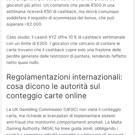
giocatori più attivi. Un contatore che perde €500 in una
settimana riceverà €50 di cashback, ma dovrà comunque
soddisfare il requisito di scommessa del bonus, che può
superare i €2.000.
Caso studio: il casinò XYZ offre 10 % di cashback settimanale
con un limite di €200. I giocatori che cercano di contare le
carte trovano che il cashback copre solo una frazione delle
perdite generate dalle restrizioni di puntata, rendendo l’effetto
netto quasi nullo.
Regolamentazioni internazionali:
cosa dicono le autorità sul
conteggio carte online
La UK Gambling Commission (UKGC) non vieta il conteggio
carte, ma richiede ai licenziatari di implementare sistemi
anti‑fraud che monitorino comportamenti anomali. La Malta
Gaming Authority (MGA) ha linee guida simili, obbligando i
casinò a segnalare attività sospette e a bloccare gli account