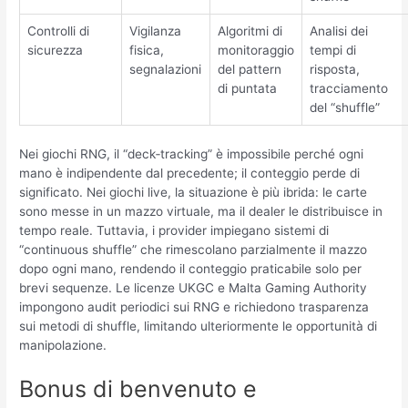
Controlli di
Vigilanza
Algoritmi di
Analisi dei
sicurezza
fisica,
monitoraggio
tempi di
segnalazioni
del pattern
risposta,
di puntata
tracciamento
del “shuffle”
Nei giochi RNG, il “deck‑tracking” è impossibile perché ogni
mano è indipendente dal precedente; il conteggio perde di
significato. Nei giochi live, la situazione è più ibrida: le carte
sono messe in un mazzo virtuale, ma il dealer le distribuisce in
tempo reale. Tuttavia, i provider impiegano sistemi di
“continuous shuffle” che rimescolano parzialmente il mazzo
dopo ogni mano, rendendo il conteggio praticabile solo per
brevi sequenze. Le licenze UKGC e Malta Gaming Authority
impongono audit periodici sui RNG e richiedono trasparenza
sui metodi di shuffle, limitando ulteriormente le opportunità di
manipolazione.
Bonus di benvenuto e