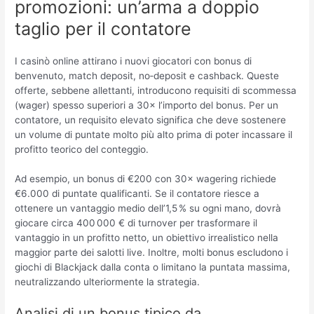
promozioni: un’arma a doppio
taglio per il contatore
I casinò online attirano i nuovi giocatori con bonus di
benvenuto, match deposit, no‑deposit e cashback. Queste
offerte, sebbene allettanti, introducono requisiti di scommessa
(wager) spesso superiori a 30× l’importo del bonus. Per un
contatore, un requisito elevato significa che deve sostenere
un volume di puntate molto più alto prima di poter incassare il
profitto teorico del conteggio.
Ad esempio, un bonus di €200 con 30× wagering richiede
€6.000 di puntate qualificanti. Se il contatore riesce a
ottenere un vantaggio medio dell’1,5 % su ogni mano, dovrà
giocare circa 400 000 € di turnover per trasformare il
vantaggio in un profitto netto, un obiettivo irrealistico nella
maggior parte dei salotti live. Inoltre, molti bonus escludono i
giochi di Blackjack dalla conta o limitano la puntata massima,
neutralizzando ulteriormente la strategia.
Analisi di un bonus tipico da