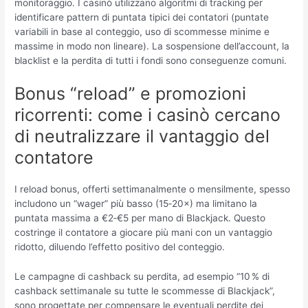
monitoraggio. I casinò utilizzano algoritmi di tracking per
identificare pattern di puntata tipici dei contatori (puntate
variabili in base al conteggio, uso di scommesse minime e
massime in modo non lineare). La sospensione dell’account, la
blacklist e la perdita di tutti i fondi sono conseguenze comuni.
Bonus “reload” e promozioni
ricorrenti: come i casinò cercano
di neutralizzare il vantaggio del
contatore
I reload bonus, offerti settimanalmente o mensilmente, spesso
includono un “wager” più basso (15‑20×) ma limitano la
puntata massima a €2‑€5 per mano di Blackjack. Questo
costringe il contatore a giocare più mani con un vantaggio
ridotto, diluendo l’effetto positivo del conteggio.
Le campagne di cashback su perdita, ad esempio “10 % di
cashback settimanale su tutte le scommesse di Blackjack”,
sono progettate per compensare le eventuali perdite dei