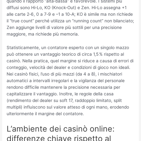
quando il rapporto “alta‑bassa” è favorevole. I sistemi più
diffusi sono Hi‑Lo, KO (Knock‑Out) e Zen. Hi‑Lo assegna +1
alle carte 2‑6, 0 a 7‑9 e –1 a 10‑A; KO è simile ma non richiede
il “true count” perché utilizza un “running count” non bilanciato;
Zen aggiunge livelli di valore più sottili per una precisione
maggiore, ma richiede più memoria.
Statisticamente, un contatore esperto con un singolo mazzo
può ottenere un vantaggio teorico di circa 1,5 % rispetto al
casinò. Nella pratica, quel margine si riduce a causa di errori di
conteggio, velocità del dealer e condizioni di gioco non ideali.
Nei casinò fisici, l’uso di più mazzi (da 4 a 8), i mischiatori
automatici a intervalli irregolari e la vigilanza del personale
rendono difficile mantenere la precisione necessaria per
capitalizzare il vantaggio. Inoltre, le regole della casa
(rendimento del dealer su soft 17, raddoppio limitato, split
multipli) influiscono sul valore atteso di ogni mano, erodendo
ulteriormente il margine del contatore.
L’ambiente dei casinò online:
differenze chiave rispetto al