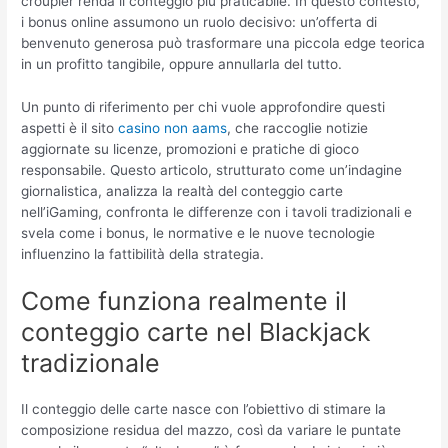
croupier renda il conteggio più praticabile. In questo contesto,
i bonus online assumono un ruolo decisivo: un’offerta di
benvenuto generosa può trasformare una piccola edge teorica
in un profitto tangibile, oppure annullarla del tutto.
Un punto di riferimento per chi vuole approfondire questi
aspetti è il sito
casino non aams
, che raccoglie notizie
aggiornate su licenze, promozioni e pratiche di gioco
responsabile. Questo articolo, strutturato come un’indagine
giornalistica, analizza la realtà del conteggio carte
nell’iGaming, confronta le differenze con i tavoli tradizionali e
svela come i bonus, le normative e le nuove tecnologie
influenzino la fattibilità della strategia.
Come funziona realmente il
conteggio carte nel Blackjack
tradizionale
Il conteggio delle carte nasce con l’obiettivo di stimare la
composizione residua del mazzo, così da variare le puntate