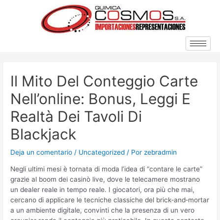
Il Mito Del Conteggio Carte
Nell’online: Bonus, Leggi E
Realtà Dei Tavoli Di
Blackjack
Deja un comentario
/
Uncategorized
/ Por
zebradmin
Negli ultimi mesi è tornata di moda l’idea di “contare le carte”
grazie al boom dei casinò live, dove le telecamere mostrano
un dealer reale in tempo reale. I giocatori, ora più che mai,
cercano di applicare le tecniche classiche del brick‑and‑mortar
a un ambiente digitale, convinti che la presenza di un vero