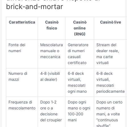
brick‑and‑mortar
Caratteristica
Casinò
Casinò
Casinò live
fisico
online
(RNG)
Fonte dei
Mescolatura
Generatore
Stream del
numeri
manuale o
di numeri
dealer reale,
meccanica
casuali
ma carte
certificato
virtuali
Numero di
4‑8 (visibili
6‑8 deck
6‑8 deck
mazzi
al dealer)
virtuali,
virtuali,
mescolati
mescolati
ogni mano
periodicamente
Frequenza di
Dopo 1‑2
Dopo ogni
Dopo un certo
mescolamento
ore o a
mano o ogni
numero di
decisione
100‑200
mani, a volte
del croupier
mani
“continuous
shuffle”