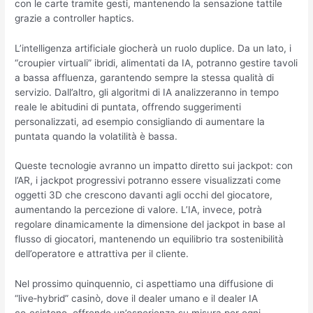
con le carte tramite gesti, mantenendo la sensazione tattile
grazie a controller haptics.
L’intelligenza artificiale giocherà un ruolo duplice. Da un lato, i
“croupier virtuali” ibridi, alimentati da IA, potranno gestire tavoli
a bassa affluenza, garantendo sempre la stessa qualità di
servizio. Dall’altro, gli algoritmi di IA analizzeranno in tempo
reale le abitudini di puntata, offrendo suggerimenti
personalizzati, ad esempio consigliando di aumentare la
puntata quando la volatilità è bassa.
Queste tecnologie avranno un impatto diretto sui jackpot: con
l’AR, i jackpot progressivi potranno essere visualizzati come
oggetti 3D che crescono davanti agli occhi del giocatore,
aumentando la percezione di valore. L’IA, invece, potrà
regolare dinamicamente la dimensione del jackpot in base al
flusso di giocatori, mantenendo un equilibrio tra sostenibilità
dell’operatore e attrattiva per il cliente.
Nel prossimo quinquennio, ci aspettiamo una diffusione di
“live‑hybrid” casinò, dove il dealer umano e il dealer IA