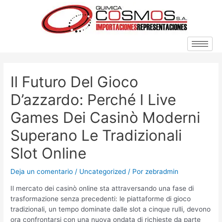
Il Futuro Del Gioco
D’azzardo: Perché I Live
Games Dei Casinò Moderni
Superano Le Tradizionali
Slot Online
Deja un comentario
/
Uncategorized
/ Por
zebradmin
Il mercato dei casinò online sta attraversando una fase di
trasformazione senza precedenti: le piattaforme di gioco
tradizionali, un tempo dominate dalle slot a cinque rulli, devono
ora confrontarsi con una nuova ondata di richieste da parte