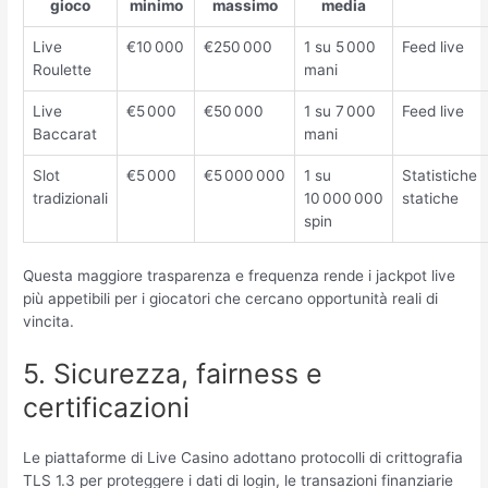
gioco
minimo
massimo
media
Live
€10 000
€250 000
1 su 5 000
Feed live
Roulette
mani
Live
€5 000
€50 000
1 su 7 000
Feed live
Baccarat
mani
Slot
€5 000
€5 000 000
1 su
Statistiche
tradizionali
10 000 000
statiche
spin
Questa maggiore trasparenza e frequenza rende i jackpot live
più appetibili per i giocatori che cercano opportunità reali di
vincita.
5. Sicurezza, fairness e
certificazioni
Le piattaforme di Live Casino adottano protocolli di crittografia
TLS 1.3 per proteggere i dati di login, le transazioni finanziarie