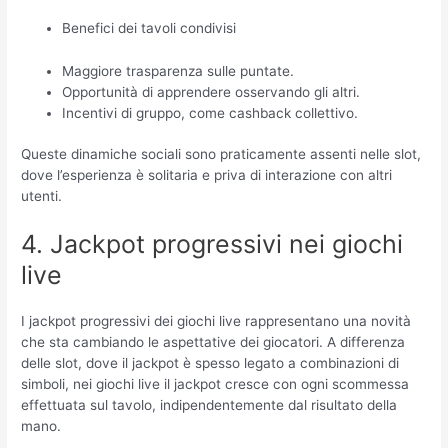
Benefici dei tavoli condivisi
Maggiore trasparenza sulle puntate.
Opportunità di apprendere osservando gli altri.
Incentivi di gruppo, come cashback collettivo.
Queste dinamiche sociali sono praticamente assenti nelle slot,
dove l’esperienza è solitaria e priva di interazione con altri
utenti.
4. Jackpot progressivi nei giochi
live
I jackpot progressivi dei giochi live rappresentano una novità
che sta cambiando le aspettative dei giocatori. A differenza
delle slot, dove il jackpot è spesso legato a combinazioni di
simboli, nei giochi live il jackpot cresce con ogni scommessa
effettuata sul tavolo, indipendentemente dal risultato della
mano.