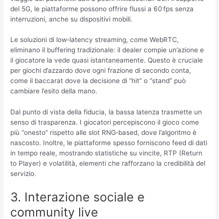
del 5G, le piattaforme possono offrire flussi a 60 fps senza
interruzioni, anche su dispositivi mobili.
Le soluzioni di low‑latency streaming, come WebRTC,
eliminano il buffering tradizionale: il dealer compie un’azione e
il giocatore la vede quasi istantaneamente. Questo è cruciale
per giochi d’azzardo dove ogni frazione di secondo conta,
come il baccarat dove la decisione di “hit” o “stand” può
cambiare l’esito della mano.
Dal punto di vista della fiducia, la bassa latenza trasmette un
senso di trasparenza. I giocatori percepiscono il gioco come
più “onesto” rispetto alle slot RNG‑based, dove l’algoritmo è
nascosto. Inoltre, le piattaforme spesso forniscono feed di dati
in tempo reale, mostrando statistiche su vincite, RTP (Return
to Player) e volatilità, elementi che rafforzano la credibilità del
servizio.
3. Interazione sociale e
community live