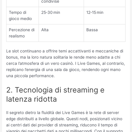
condivise
Tempo di
25‑30 min
12‑15 min
gioco medio
Percezione di
Alta
Bassa
realismo
Le slot continuano a offrire temi accattivanti e meccaniche di
bonus, ma la loro natura solitaria le rende meno adatte a chi
cerca l’atmosfera di un vero casinò. I Live Games, al contrario,
replicano l’energia di una sala da gioco, rendendo ogni mano
una piccola performance.
2. Tecnologia di streaming e
latenza ridotta
Il segreto dietro la fluidità dei Live Games è la rete di server
edge distribuiti a livello globale. Questi nodi, posizionati vicino
ai centri dati dei provider di streaming, riducono il tempo di
viaggio dei pacchetti dati a pochi millisecondi. Con il supporto