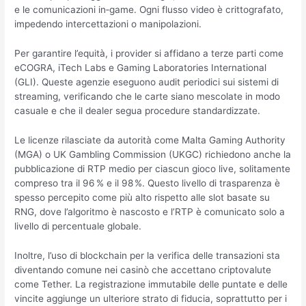
e le comunicazioni in‑game. Ogni flusso video è crittografato,
impedendo intercettazioni o manipolazioni.
Per garantire l’equità, i provider si affidano a terze parti come
eCOGRA, iTech Labs e Gaming Laboratories International
(GLI). Queste agenzie eseguono audit periodici sui sistemi di
streaming, verificando che le carte siano mescolate in modo
casuale e che il dealer segua procedure standardizzate.
Le licenze rilasciate da autorità come Malta Gaming Authority
(MGA) o UK Gambling Commission (UKGC) richiedono anche la
pubblicazione di RTP medio per ciascun gioco live, solitamente
compreso tra il 96 % e il 98 %. Questo livello di trasparenza è
spesso percepito come più alto rispetto alle slot basate su
RNG, dove l’algoritmo è nascosto e l’RTP è comunicato solo a
livello di percentuale globale.
Inoltre, l’uso di blockchain per la verifica delle transazioni sta
diventando comune nei casinò che accettano criptovalute
come Tether. La registrazione immutabile delle puntate e delle
vincite aggiunge un ulteriore strato di fiducia, soprattutto per i