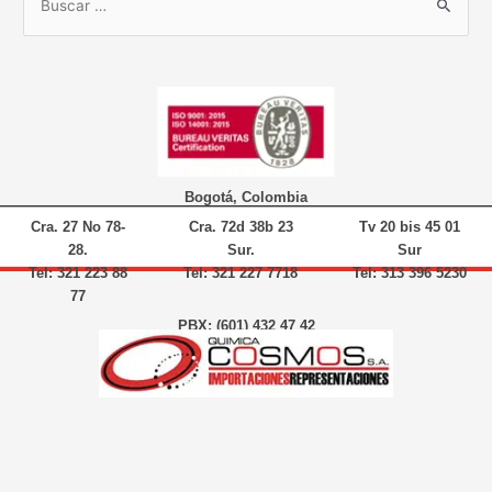
Bogotá, Colombia
Cra. 27 No 78-
Cra. 72d 38b 23
Tv 20 bis 45 01
28.
Sur.
Sur
Tel: 321 223 88
Tel: 321 227 7718
Tel: 313 396 5230
77
PBX: (601) 432 47 42