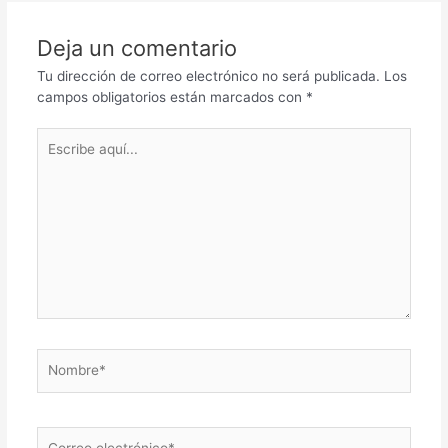
Deja un comentario
Tu dirección de correo electrónico no será publicada.
Los
campos obligatorios están marcados con
*