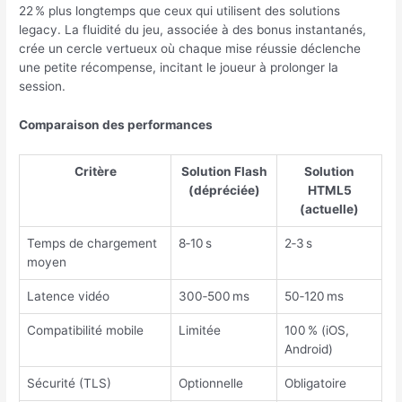
22 % plus longtemps que ceux qui utilisent des solutions
legacy. La fluidité du jeu, associée à des bonus instantanés,
crée un cercle vertueux où chaque mise réussie déclenche
une petite récompense, incitant le joueur à prolonger la
session.
Comparaison des performances
Critère
Solution Flash
Solution
(dépréciée)
HTML5
(actuelle)
Temps de chargement
8‑10 s
2‑3 s
moyen
Latence vidéo
300‑500 ms
50‑120 ms
Compatibilité mobile
Limitée
100 % (iOS,
Android)
Sécurité (TLS)
Optionnelle
Obligatoire