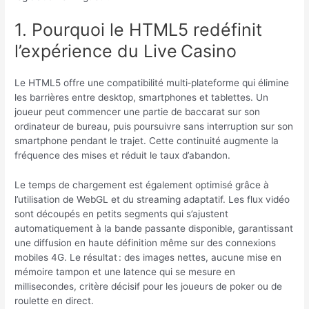
1. Pourquoi le HTML5 redéfinit
l’expérience du Live Casino
Le HTML5 offre une compatibilité multi‑plateforme qui élimine
les barrières entre desktop, smartphones et tablettes. Un
joueur peut commencer une partie de baccarat sur son
ordinateur de bureau, puis poursuivre sans interruption sur son
smartphone pendant le trajet. Cette continuité augmente la
fréquence des mises et réduit le taux d’abandon.
Le temps de chargement est également optimisé grâce à
l’utilisation de WebGL et du streaming adaptatif. Les flux vidéo
sont découpés en petits segments qui s’ajustent
automatiquement à la bande passante disponible, garantissant
une diffusion en haute définition même sur des connexions
mobiles 4G. Le résultat : des images nettes, aucune mise en
mémoire tampon et une latence qui se mesure en
millisecondes, critère décisif pour les joueurs de poker ou de
roulette en direct.