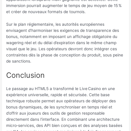
immersion pourrait augmenter le temps de jeu moyen de 15 %
et créer de nouveaux formats de tournois.
Sur le plan réglementaire, les autorités européennes
envisagent d’harmoniser les exigences de transparence des
bonus, notamment en imposant un affichage obligatoire du
wagering réel et du délai d’expiration dans le même champ
visuel que le jeu. Les opérateurs devront donc intégrer ces
contraintes dès la phase de conception du produit, sous peine
de sanctions.
Conclusion
Le passage au HTML5 a transformé le Live Casino en une
expérience universelle, rapide et sécurisée. Cette base
technique robuste permet aux opérateurs de déployer des
bonus dynamiques, de les synchroniser en temps réel et
d’offrir aux joueurs des outils de gestion responsable
directement dans l’interface. En combinant une architecture
micro‑services, des API bien conçues et des analyses basées