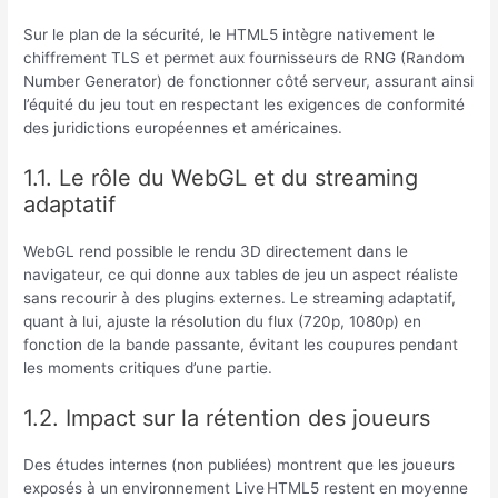
Sur le plan de la sécurité, le HTML5 intègre nativement le
chiffrement TLS et permet aux fournisseurs de RNG (Random
Number Generator) de fonctionner côté serveur, assurant ainsi
l’équité du jeu tout en respectant les exigences de conformité
des juridictions européennes et américaines.
1.1. Le rôle du WebGL et du streaming
adaptatif
WebGL rend possible le rendu 3D directement dans le
navigateur, ce qui donne aux tables de jeu un aspect réaliste
sans recourir à des plugins externes. Le streaming adaptatif,
quant à lui, ajuste la résolution du flux (720p, 1080p) en
fonction de la bande passante, évitant les coupures pendant
les moments critiques d’une partie.
1.2. Impact sur la rétention des joueurs
Des études internes (non publiées) montrent que les joueurs
exposés à un environnement Live HTML5 restent en moyenne