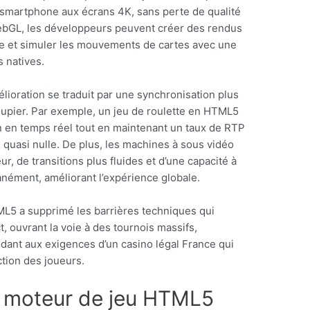
u smartphone aux écrans 4K, sans perte de qualité
WebGL, les développeurs peuvent créer des rendus
ère et simuler les mouvements de cartes avec une
s natives.
élioration se traduit par une synchronisation plus
oupier. Par exemple, un jeu de roulette en HTML5
n en temps réel tout en maintenant un taux de RTP
e quasi nulle. De plus, les machines à sous vidéo
r, de transitions plus fluides et d’une capacité à
nément, améliorant l’expérience globale.
L5 a supprimé les barrières techniques qui
t, ouvrant la voie à des tournois massifs,
ndant aux exigences d’un casino légal France qui
tion des joueurs.
un moteur de jeu HTML5