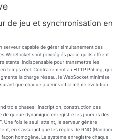
ve
ur de jeu et synchronisation en
un serveur capable de gérer simultanément des
s WebSocket sont privilégiés parce qu’ils offrent
sistante, indispensable pour transmettre les
s en temps réel. Contrairement au HTTP Polling, qui
ugmente la charge réseau, le WebSocket minimise
ssurant que chaque joueur voit la même évolution
d trois phases : inscription, construction des
ice de queue dynamique enregistre les joueurs dès
”. Une fois le seuil atteint, le serveur génère
ment, en s’assurant que les règles de RNG (Random
e façon homogène. Le système enregistre chaque