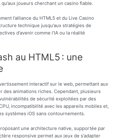
 qu’aux joueurs cherchant un casino fiable.
mment l’alliance du HTML5 et du Live Casino
structure technique jusqu’aux stratégies de
ctives d’avenir comme l’IA ou la réalité
lash au HTML5 : une
e
ivertissement interactif sur le web, permettant aux
her des animations riches. Cependant, plusieurs
: vulnérabilités de sécurité exploitées par des
U, incompatibilité avec les appareils mobiles et,
r les systèmes iOS sans contournements.
oposant une architecture native, supportée par
ctère responsive permet aux jeux de s’adapter